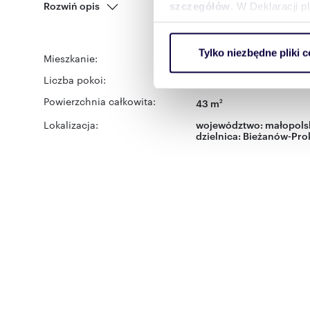
Rozwiń opis
szczegółów
. W Deklaracji 
Wykorzystujemy pliki cookie 
Tylko niezbędne pliki c
ruch w naszej witrynie. Inf
Mieszkanie:
na wynajem
reklamowym i analitycznym. 
Liczba pokoi:
2
uzyskanymi podczas korzysta
Powierzchnia całkowita:
43 m
2
Lokalizacja:
województwo:
małopols
dzielnica:
Bieżanów-Pro