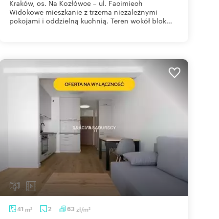
Kraków, os. Na Kozłówce – ul. Facimiech
Widokowe mieszkanie z trzema niezależnymi
pokojami i oddzielną kuchnią. Teren wokół blok...
41
m
2
63
zł/m
2
2