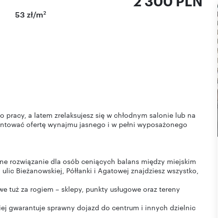
2 300 PLN
2
53 zł/m
pracy, a latem zrelaksujesz się w chłodnym salonie lub na
ntować ofertę wynajmu jasnego i w pełni wyposażonego
alne rozwiązanie dla osób ceniących balans między miejskim
ulic Bieżanowskiej, Półłanki i Agatowej znajdziesz wszystko,
 tuż za rogiem – sklepy, punkty usługowe oraz tereny
iej gwarantuje sprawny dojazd do centrum i innych dzielnic