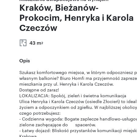
Kraków, Bieżanów-
Prokocim, Henryka i Karola
Czeczów
43 m
2
Opis
Szukasz komfortowego miejsca, w którym odpoczniesz po 
własnym balkonie? Biuro Homfi ma przyjemność zapreze
mieszkania przy ul. Henryka i Karola Czeczów.
Dostępne od zaraz!
LOKALIZACJA: Spokój, zieleń i świetna komunikacja
Ulica Henryka i Karola Czeczów (osiedle Złocień) to ide
życiem a odpoczynkiem od zgiełku. W najbliższej okolicy 
czego potrzebujesz:
- Codzienna wygoda: Bogate zaplecze handlowo-usługowe
zielone zachęcające do spacerów.
- Łatwy dojazd: Bliskość przystanków komunikacji miejsk
Krakowa.