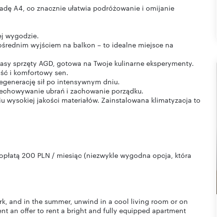
adę A4, co znacznie ułatwia podróżowanie i omijanie
ej wygodzie.
pośrednim wyjściem na balkon – to idealne miejsce na
lasy sprzęty AGD, gotowa na Twoje kulinarne eksperymenty.
ść i komfortowy sen.
regenerację sił po intensywnym dniu.
rzechowywanie ubrań i zachowanie porządku.
iu wysokiej jakości materiałów. Zainstalowana klimatyzacja to
płatą 200 PLN / miesiąc (niezwykle wygodna opcja, która
ork, and in the summer, unwind in a cool living room or on
t an offer to rent a bright and fully equipped apartment