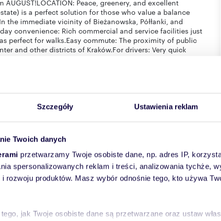
rom AUGUST!LOCATION: Peace, greenery, and excellent
state) is a perfect solution for those who value a balance
 In the immediate vicinity of Bieżanowska, Półłanki, and
day convenience: Rich commercial and service facilities just
eas perfect for walks.Easy commute: The proximity of public
nter and other districts of Kraków.For drivers: Very quick
eling and avoiding city traffic jams.APARTMENT: 1st floor - 43
n mind.Air-conditioned living room: A spacious relaxation
for your morning coffee.Kitchen: Fully equipped with
 for your culinary experiments.Bedroom: A quiet room
fortable and aesthetic, perfect for evening regeneration
ace that makes it easy to store clothes and keep things
Szczegóły
Ustawienia reklam
g high-quality materials. The installed air conditioning
ntRent2,300 PLNAdministrative fee950 PLNElectricity
nie Twoich danych
itional fee of 200 PLN / month (an extremely convenient
erami
przetwarzamy Twoje osobiste dane, np. adres IP, korzystaj
lania spersonalizowanych reklam i treści, analizowania tychże,
 rozwoju produktów. Masz wybór odnośnie tego, kto używa Twoi
 tego, jak Twoje osobiste dane są przetwarzane oraz ustaw wła