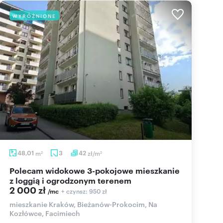
WYRÓŻNIONE
48,01
m
3
42
zł/m
2
2
Polecam widokowe 3-pokojowe mieszkanie
z loggią i ogrodzonym terenem
2 000 zł
+ czynsz: 950 zł
/mc
mieszkanie Kraków, Bieżanów-Prokocim, Na
Kozłówce, Facimiech