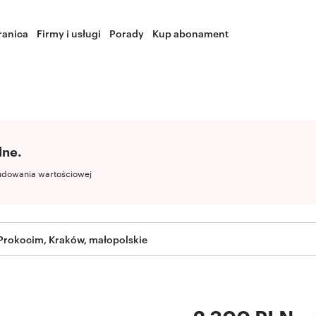
ranica
Firmy i usługi
Porady
Kup abonament
lne.
udowania wartościowej
Prokocim, Kraków, małopolskie