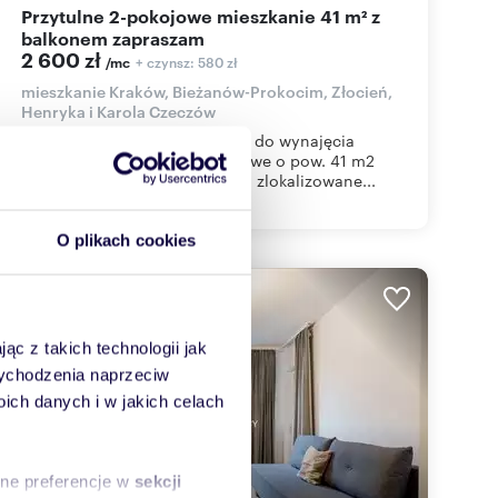
Przytulne 2-pokojowe mieszkanie 41 m² z
balkonem zapraszam
2 600 zł
+ czynsz: 580 zł
/mc
mieszkanie Kraków, Bieżanów-Prokocim, Złocień,
Henryka i Karola Czeczów
Mam przyjemność zaoferować do wynajęcia
przytulne mieszkanie 2-pokojowe o pow. 41 m2
usytuowane na drugim piętrze, zlokalizowane...
O plikach cookies
ąc z takich technologii jak
 wychodzenia naprzeciw
ch danych i w jakich celach
sne preferencje w
sekcji