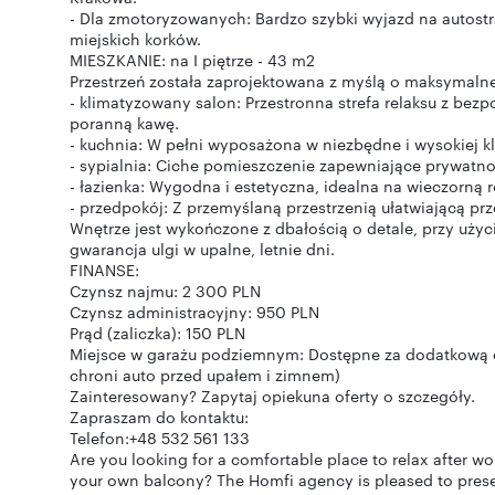
- Dla zmotoryzowanych: Bardzo szybki wyjazd na autostr
miejskich korków.
MIESZKANIE: na I piętrze - 43 m2
Przestrzeń została zaprojektowana z myślą o maksymaln
- klimatyzowany salon: Przestronna strefa relaksu z bez
poranną kawę.
- kuchnia: W pełni wyposażona w niezbędne i wysokiej k
- sypialnia: Ciche pomieszczenie zapewniające prywatno
- łazienka: Wygodna i estetyczna, idealna na wieczorną 
- przedpokój: Z przemyślaną przestrzenią ułatwiającą p
Wnętrze jest wykończone z dbałością o detale, przy użyc
gwarancja ulgi w upalne, letnie dni.
FINANSE:
Czynsz najmu: 2 300 PLN
Czynsz administracyjny: 950 PLN
Prąd (zaliczka): 150 PLN
Miejsce w garażu podziemnym: Dostępne za dodatkową o
chroni auto przed upałem i zimnem)
Zainteresowany? Zapytaj opiekuna oferty o szczegóły.
Zapraszam do kontaktu:
Telefon:+48 532 561 133
Are you looking for a comfortable place to relax after w
your own balcony? The Homfi agency is pleased to presen