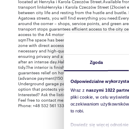
located at Henryka i Karola Czeczów Street.Available f
transport linksHenryka i Karola Czeczów Street (Złocień e
between city life and resting from the hustle and bustle.
Agatowa streets, you will find everything you need:Every
around the corner – shops, service points, and green ar
transport stops guarantees efficient access to the city ce
access to the A4 motorway, which greatly facilitates trav
sqmThe space has been designed with maximum comfort i
zone with direct access to the balcony – an ideal place 
necessary and high-quality household appliances, ready
ensuring privacy and a comfortable sleep.Bathroom: Com
after an intense day.Hallway: With a well-thought-out sp
Zgoda
tidy.The interior is finished with attention to detail, usin
guarantees relief on hot summer days.FINANCESFeeAmou
(advance payment)150 PLN
Odpowiedzialne wykorzysta
Underground garage parking space: Available for an add
option that protects your car from heat and cold).
Wraz z
naszymi 1022 partn
Interested? Ask the listing agent for details.
pliki cookie, w celu wyświet
Feel free to contact me:
oczekiwaniom użytkowników i
Phone: +48 532 561 133
to robi.
Dowiedz się więcej odnośnie