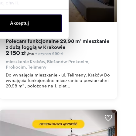
j chwili.
ołecznościowe i analizować
Akceptuj
artnerom społecznościowym,
28,50
m
1
75
zł/m
2
2
anymi od Ciebie lub
Polecam funkcjonalne 29,98 m² mieszkanie
z dużą loggią w Krakowie
2 150 zł
+ czynsz: 690 zł
/mc
mieszkanie Kraków, Bieżanów-Prokocim,
Prokocim, Telimeny
Do wynajęcia mieszkanie - ul. Telimeny, Kraków Do
wynajęcia funkcjonalne mieszkanie o powierzchni
29,98 m² , położone na 1. pięt...