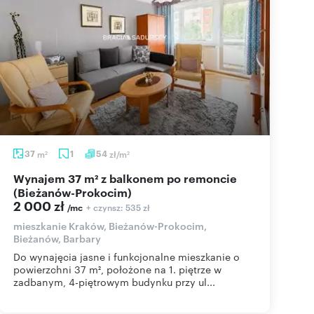
37
m
1
54
zł/m
2
2
Wynajem 37 m² z balkonem po remoncie
(Bieżanów-Prokocim)
2 000 zł
+ czynsz: 535 zł
/mc
mieszkanie Kraków, Bieżanów-Prokocim,
Bieżanów, Barbary
Do wynajęcia jasne i funkcjonalne mieszkanie o
powierzchni 37 m², położone na 1. piętrze w
zadbanym, 4-piętrowym budynku przy ul...