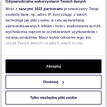
Odpowiedzialne wykorzystanie Twoich danych
Wraz z
naszymi 1022 partnerami
przetwarzamy Twoje
osobiste dane, np. adres IP, korzystając z takich
technologii jak pliki cookie, w celu wyświetlania
spersonalizowanych reklam i treści, analizowania tychże,
wychodzenia naprzeciw oczekiwaniom użytkowników i
rozwoju produktów. Masz wybór odnośnie tego, kto
używa Twoich danych i w jakich celach to robi.
Dowiedz się więcej odnośnie tego, jak Twoje osobiste
dane są przetwarzane oraz ustaw własne preferencje w
m
zł/m
42
2
88
2
2
sekcji szczegółów
. W Deklaracji plików cookie możesz
Akceptuj
Na wynajem przestronne 2-pokojowe
zmienić lub wycofać swoją zgodę w dowolnej chwili.
mieszkanie w Gdańsku
3 700 zł
+ czynsz: 700 zł
/mc
Dostosuj
Wykorzystujemy pliki cookie do spersonalizowania treści
mieszkanie Gdańsk, Przymorze, al.
i reklam, aby oferować funkcje społecznościowe i
Rzeczypospolitej 4B
analizować ruch w naszej witrynie. Informacje o tym, jak
Tylko niezbędne pliki cookie
Dwupokojowy apartament zlokalizowany w
korzystasz z naszej witryny, udostępniamy partnerom
eleganckim kompleksie Albatross w gdańskiej
dzielnicy Przymorze. W najbliższej okolicy zn...
społecznościowym, reklamowym i analitycznym.