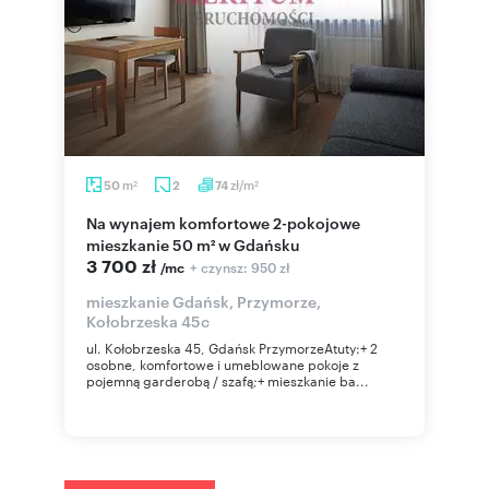
m
zł/m
50
2
74
2
2
Na wynajem komfortowe 2-pokojowe
mieszkanie 50 m² w Gdańsku
3 700 zł
+ czynsz: 950 zł
/mc
mieszkanie Gdańsk, Przymorze,
Kołobrzeska 45c
ul. Kołobrzeska 45, Gdańsk PrzymorzeAtuty:+ 2
osobne, komfortowe i umeblowane pokoje z
pojemną garderobą / szafą;+ mieszkanie ba...