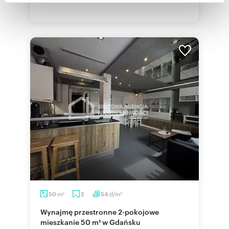
Partnerzy mogą połączyć te informacje z innymi danymi
otrzymanymi od Ciebie lub uzyskanymi podczas
korzystania z ich usług.
m
zł/m
50
2
54
2
2
Wynajmę przestronne 2-pokojowe
mieszkanie 50 m² w Gdańsku