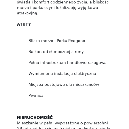
światła i komfort codziennego życia, a bliskość
morza i parku czyni lokalizację wyjątkowo
atrakcyjną.
ATUTY
Blisko morza i Parku Reagana
Balkon od słonecznej strony
Pełna infrastruktura handlowo-usługowa
Wymieniona instalacja elektryczna
Miejsca postojowe dla mieszkańców
Piwnica
NIERUCHOMOŚĆ
Mieszkanie w pełni wyposażone o powierzchni
38 m² znajduje się na 5 piętrze budynku z windą.