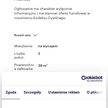
Ogłoszenie ma charakter wyłącznie
informacyjny i nie stanowi oferty handlowej w
rozumieniu Kodeksu Cywilnego.
Rozwiń opis
Mieszkanie:
na wynajem
Liczba
2
pokoi:
Powierzchni
38 m
2
a całkowita:
Lokalizacja:
województwo:
pomorskie
powiat:
Gdańsk
gmina:
Gdańsk
miejscowość:
Gdańsk
dzielnica:
Przymorze
ulica:
Jagiellońska
Zgoda
Szczegóły
Ustawienia reklam
O plikach c
Podobne oferty w tej lokalizacji
WYRÓŻNIONE