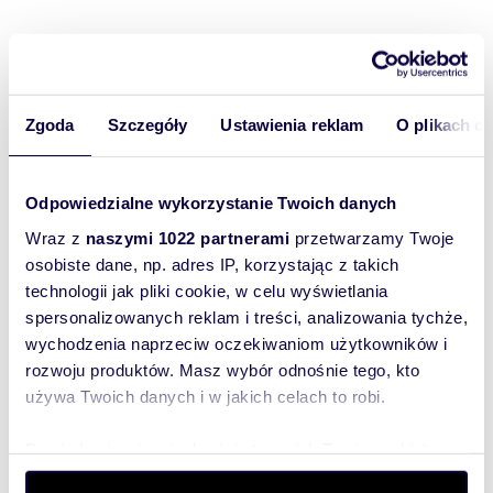
Rozwiń opis
Mieszkanie:
na wynajem
Liczba
2
Zgoda
Szczegóły
Ustawienia reklam
O plikach c
pokoi:
Powierzchni
40 m
2
a całkowita:
Odpowiedzialne wykorzystanie Twoich danych
Lokalizacja:
województwo:
pomorskie
powiat:
Wraz z
naszymi 1022 partnerami
przetwarzamy Twoje
Gdańsk
gmina:
Gdańsk
miejscowość:
Gdańsk
dzielnica:
osobiste dane, np. adres IP, korzystając z takich
Łostowice
ulica:
Ofiar Grudnia 70
technologii jak pliki cookie, w celu wyświetlania
Podobne oferty w tej lokalizacji
spersonalizowanych reklam i treści, analizowania tychże,
wychodzenia naprzeciw oczekiwaniom użytkowników i
rozwoju produktów. Masz wybór odnośnie tego, kto
używa Twoich danych i w jakich celach to robi.
Dowiedz się więcej odnośnie tego, jak Twoje osobiste
dane są przetwarzane oraz ustaw własne preferencje w