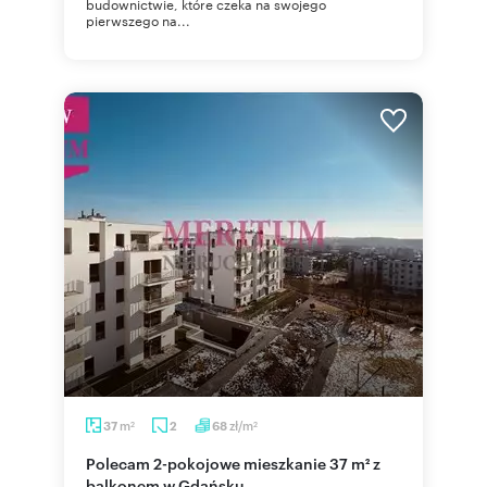
budownictwie, które czeka na swojego
pierwszego na...
m
zł/m
37
2
68
2
2
Polecam 2-pokojowe mieszkanie 37 m² z
balkonem w Gdańsku