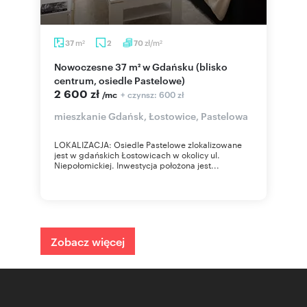
m
zł/m
37
2
70
2
2
Nowoczesne 37 m² w Gdańsku (blisko
centrum, osiedle Pastelowe)
2 600 zł
+ czynsz: 600 zł
/mc
mieszkanie Gdańsk, Łostowice, Pastelowa
LOKALIZACJA: Osiedle Pastelowe zlokalizowane
jest w gdańskich Łostowicach w okolicy ul.
Niepołomickiej. Inwestycja położona jest...
Zobacz więcej