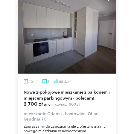
m
zł/m
40
2
68
2
2
Nowe 2-pokojowe mieszkanie z balkonem i
miejscem parkingowym - polecam!
2 700 zł
+ czynsz: 600 zł
/mc
mieszkanie Gdańsk, Łostowice, Ofiar
Grudnia 70
Zapraszamy do zapoznania się z ofertą wynajmu
nowego mieszkania w nowoczesnym