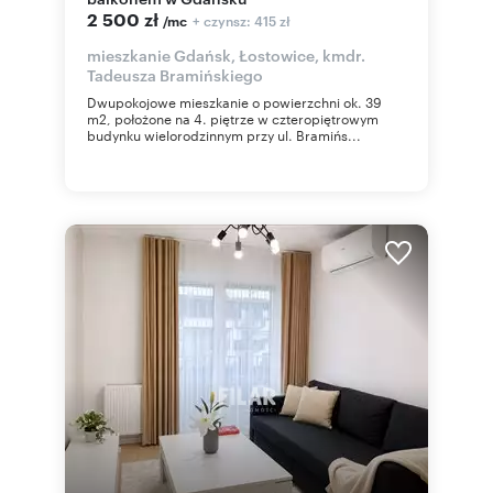
2 500 zł
+ czynsz: 415 zł
/mc
mieszkanie Gdańsk, Łostowice, kmdr.
Tadeusza Bramińskiego
Dwupokojowe mieszkanie o powierzchni ok. 39
m2, położone na 4. piętrze w czteropiętrowym
budynku wielorodzinnym przy ul. Bramińs...