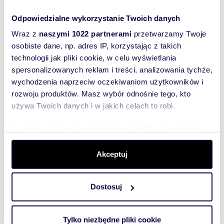
homfi ma przyjemność zaprezentować Państwu
mieszkanie przy ul. Wielkopolskiej 70 w dzielnicy
Łostowice - Gdańsk.LOKALIZACJA I BU...
Odpowiedzialne wykorzystanie Twoich danych
Wraz z
naszymi 1022 partnerami
przetwarzamy Twoje
osobiste dane, np. adres IP, korzystając z takich
technologii jak pliki cookie, w celu wyświetlania
spersonalizowanych reklam i treści, analizowania tychże,
wychodzenia naprzeciw oczekiwaniom użytkowników i
rozwoju produktów. Masz wybór odnośnie tego, kto
używa Twoich danych i w jakich celach to robi.
Dowiedz się więcej odnośnie tego, jak Twoje osobiste
dane są przetwarzane oraz ustaw własne preferencje w
sekcji szczegółów
. W Deklaracji plików cookie możesz
Akceptuj
zmienić lub wycofać swoją zgodę w dowolnej chwili.
Dostosuj
Wykorzystujemy pliki cookie do spersonalizowania treści
i reklam, aby oferować funkcje społecznościowe i
m
zł/m
40
2
68
analizować ruch w naszej witrynie. Informacje o tym, jak
2
2
Tylko niezbędne pliki cookie