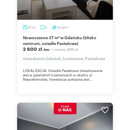
m
zł/m
37
2
70
2
2
Nowoczesne 37 m² w Gdańsku (blisko
centrum, osiedle Pastelowe)
2 600 zł
+ czynsz: 600 zł
/mc
mieszkanie Gdańsk, Łostowice, Pastelowa
LOKALIZACJA: Osiedle Pastelowe zlokalizowane
jest w gdańskich Łostowicach w okolicy ul.
Niepołomickiej. Inwestycja położona jest...