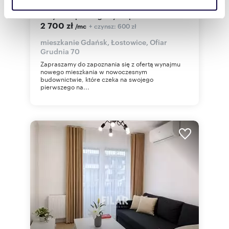
korzystasz z naszej witryny, udostępniamy partnerom
Nowe 2-pokojowe mieszkanie z balkonem i
społecznościowym, reklamowym i analitycznym.
miejscem parkingowym - polecam!
2 700 zł
+ czynsz: 600 zł
/mc
Partnerzy mogą połączyć te informacje z innymi danymi
otrzymanymi od Ciebie lub uzyskanymi podczas
mieszkanie Gdańsk, Łostowice, Ofiar
Grudnia 70
korzystania z ich usług.
Zapraszamy do zapoznania się z ofertą wynajmu
nowego mieszkania w nowoczesnym
budownictwie, które czeka na swojego
pierwszego na...