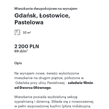
Mieszkanie dwupokojowe na wynajem
Gdańsk, Łostowice,
Pastelowa
32 m
2
2 200 PLN
69 zł/m
2
Opis
Na wynajem nowe, świeżo wykończone
mieszkanie na drugim piętrze, położone w
Gdańska przy ulicy Pastelowej -
zaledwie 15min
od Dworca Głównego
.
Mieszkanie posiada wydzieloną sekcję
sypialnianą i dzienną. Składa się z nowoczesnej,
w pełni wyposażonej kuchni (płyta indukcyjna,