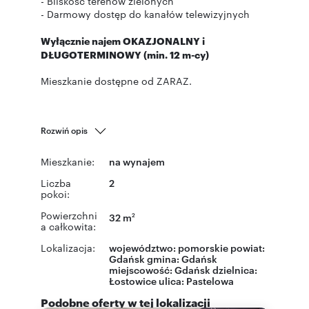
- Bliskość terenów zielonych
- Darmowy dostęp do kanałów telewizyjnych
Wyłącznie najem OKAZJONALNY i
DŁUGOTERMINOWY (min. 12 m-cy)
Mieszkanie dostępne od ZARAZ.
Rozwiń opis
Mieszkanie:
na wynajem
Liczba
2
pokoi:
Powierzchni
32 m
2
a całkowita:
Lokalizacja:
województwo:
pomorskie
powiat:
Gdańsk
gmina:
Gdańsk
miejscowość:
Gdańsk
dzielnica:
Łostowice
ulica:
Pastelowa
Podobne oferty w tej lokalizacji