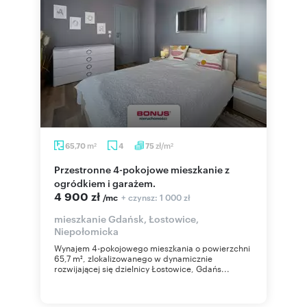
m
zł/m
65,70
4
75
2
2
Przestronne 4-pokojowe mieszkanie z
ogródkiem i garażem.
4 900 zł
+ czynsz: 1 000 zł
/mc
mieszkanie Gdańsk, Łostowice,
Niepołomicka
Wynajem 4-pokojowego mieszkania o powierzchni
65,7 m², zlokalizowanego w dynamicznie
rozwijającej się dzielnicy Łostowice, Gdańs...