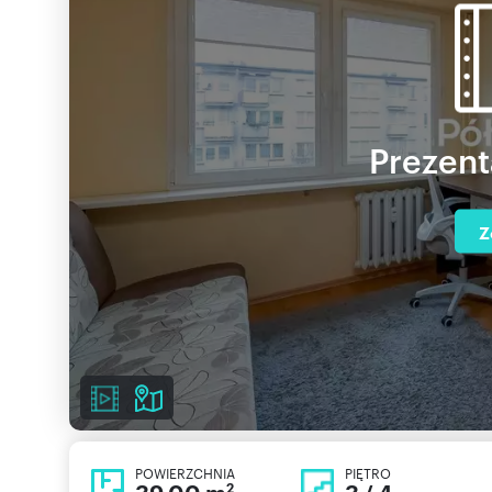
Prezent
Z
POWIERZCHNIA
PIĘTRO
2