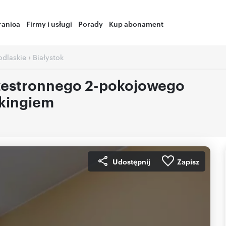
ranica
Firmy i usługi
Porady
Kup abonament
›
odlaskie
Białystok
zestronnego 2-pokojowego
rkingiem
Udostępnij
Zapisz