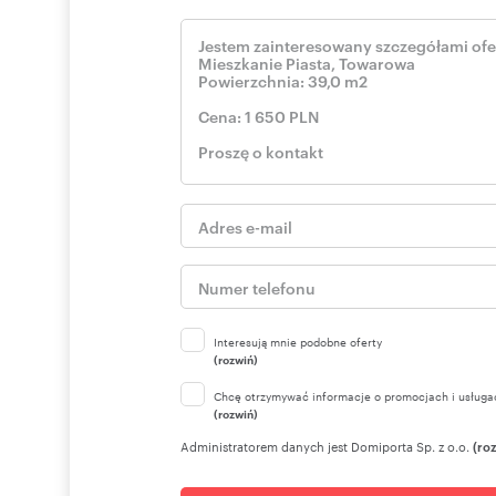
Oferta wysłana z programu dla biur nieruchomości ASAR
Numer oferty: 14324/3877/OMW
Interesują mnie podobne oferty
(rozwiń)
Chcę otrzymywać informacje o promocjach i usługa
(rozwiń)
Administratorem danych jest Domiporta Sp. z o.o.
(ro