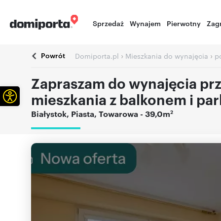
Sprzedaż
Wynajem
Pierwotny
Zag
Powrót
›
›
Domiporta.pl
Mieszkania do wynajęcia
p
Zapraszam do wynajęcia pr
Otwórz pasek narzędzi
mieszkania z balkonem i pa
2
Białystok
,
Piasta
,
Towarowa
- 39,0m