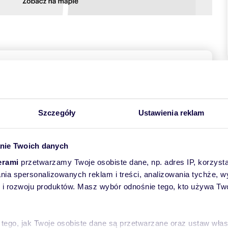
towych
Szczegóły
Ustawienia reklam
nie Twoich danych
erami
przetwarzamy Twoje osobiste dane, np. adres IP, korzystaj
uowane na III piętrze w IV piętrowym bloku przy ul.
lania spersonalizowanych reklam i treści, analizowania tychże,
 rozwoju produktów. Masz wybór odnośnie tego, kto używa Twoi
ia! Dobry układ pomieszczeń z widokiem z balkonu na
 tego, jak Twoje osobiste dane są przetwarzane oraz ustaw wła