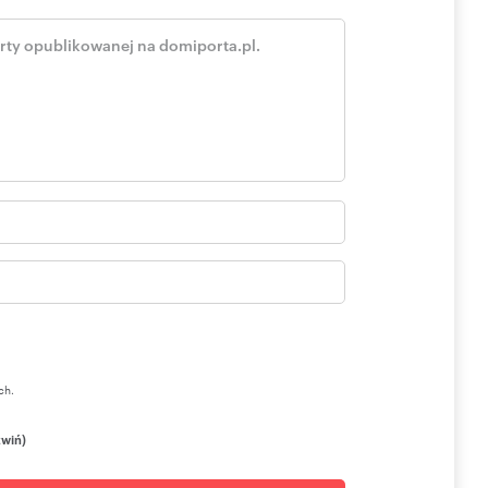
I CRM (asaricrm.com)
ch.
zwiń)