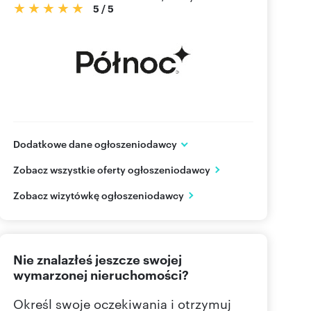
5
/
5
Dodatkowe dane ogłoszeniodawcy
ul. Malmeda 9 lok.1
Zobacz wszystkie oferty ogłoszeniodawcy
Białystok
podlaskie
PL
Zobacz wizytówkę ogłoszeniodawcy
85 732
Pokaż telefon
Nie znalazłeś jeszcze swojej
wymarzonej nieruchomości?
Określ swoje oczekiwania i otrzymuj