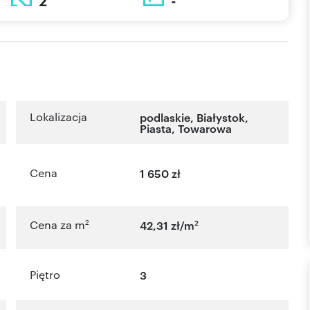
2
-
Lokalizacja
podlaskie
,
Białystok
,
Piasta
,
Towarowa
Cena
1 650 zł
2
2
Cena za m
42,31 zł/m
Piętro
3