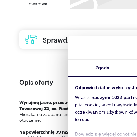
Towarowa
Sprawdź ofertę usług remon
Zgoda
Opis oferty
Odpowiedzialne wykorzysta
Wraz z
naszymi 1022 partn
Wynajmę jasne, przestronne 2 pokojowe mieszkanie, usyt
pliki cookie, w celu wyświet
Towarowej 22
,
os. Piasta
oczekiwaniom użytkowników i
Mieszkanie zadbane, umeblowane, gotowe do zamieszkan
to robi.
otoczenie.
Na powierzchnię 39 m2 składają się:
Dowiedz się więcej odnośnie