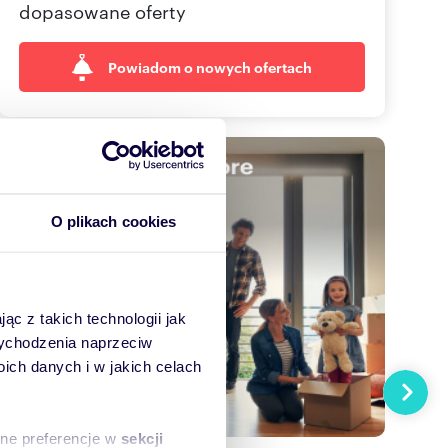
dopasowane oferty
Powiadom o nowych ofertach
O plikach cookies
ąc z takich technologii jak
 wychodzenia naprzeciw
ch danych i w jakich celach
Następn
sne preferencje w
sekcji