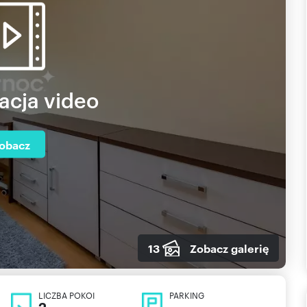
acja video
obacz
13
Zobacz galerię
LICZBA POKOI
PARKING