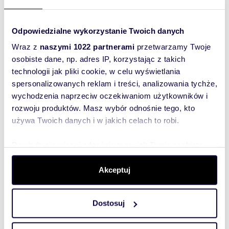
miejscowość:
Białystok
Podobne oferty w tej lokalizacji
Odpowiedzialne wykorzystanie Twoich danych
WYRÓŻNIONE
Wraz z
naszymi 1022 partnerami
przetwarzamy Twoje
osobiste dane, np. adres IP, korzystając z takich
technologii jak pliki cookie, w celu wyświetlania
spersonalizowanych reklam i treści, analizowania tychże,
wychodzenia naprzeciw oczekiwaniom użytkowników i
rozwoju produktów. Masz wybór odnośnie tego, kto
używa Twoich danych i w jakich celach to robi.
Dowiedz się więcej odnośnie tego, jak Twoje osobiste
dane są przetwarzane oraz ustaw własne preferencje w
sekcji szczegółów
. W Deklaracji plików cookie możesz
Akceptuj
m
zł/m
42,80
2
23
zmienić lub wycofać swoją zgodę w dowolnej chwili.
2
2
Nowoczesne 2-pokojowe mieszkanie z
Dostosuj
Wykorzystujemy pliki cookie do spersonalizowania treści
balkonem w centrum Białegostoku -
zapraszam
i reklam, aby oferować funkcje społecznościowe i
1 000 zł
/mc