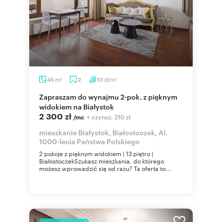
m
zł/m
45
2
51
2
2
Zapraszam do wynajmu 2-pok. z pięknym
widokiem na Białystok
2 300 zł
+ czynsz: 210 zł
/mc
mieszkanie Białystok, Białostoczek, Al.
1000-lecia Państwa Polskiego
2 pokoje z pięknym widokiem | 13 piętro |
BiałostoczekSzukasz mieszkania, do którego
możesz wprowadzić się od razu? Ta oferta to...