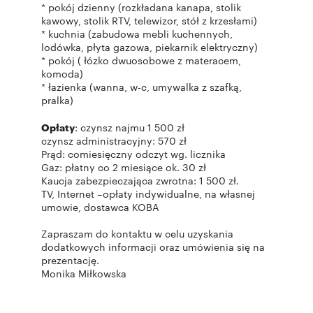
* pokój dzienny (rozkładana kanapa, stolik
kawowy, stolik RTV, telewizor, stół z krzesłami)
* kuchnia (zabudowa mebli kuchennych,
lodówka, płyta gazowa, piekarnik elektryczny)
* pokój ( łózko dwuosobowe z materacem,
komoda)
* łazienka (wanna, w-c, umywalka z szafką,
pralka)
Opłaty
: czynsz najmu 1 500 zł
czynsz administracyjny: 570 zł
Prąd: comiesięczny odczyt wg. licznika
Gaz: płatny co 2 miesiące ok. 30 zł
Kaucja zabezpieczająca zwrotna: 1 500 zł.
TV, Internet –opłaty indywidualne, na własnej
umowie, dostawca KOBA
Zapraszam do kontaktu w celu uzyskania
dodatkowych informacji oraz umówienia się na
prezentację.
Monika Miłkowska