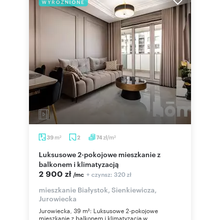
WYRÓŻNIONE
m
zł/m
39
2
74
2
2
Luksusowe 2-pokojowe mieszkanie z
balkonem i klimatyzacją
2 900 zł
+ czynsz: 320 zł
/mc
mieszkanie Białystok, Sienkiewicza,
Jurowiecka
Jurowiecka, 39 m²: Luksusowe 2-pokojowe
mieszkanie z balkonem i klimatyzacją w