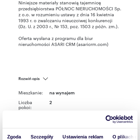
Niniejsze materiały stanowią tajemnicę
przedsiębiorstwa PÓŁNOC NIERUCHOMOŚCI Sp.
z o.o. w rozumieniu ustawy z dnia 16 kwietnia
1993 r. o zwalczaniu nieuczciwej konkurencji
(Dz. U. z 2003 r., Nr 153, poz. 1503 z późn. zm.).
Oferta wysłana z programu dla biur
nieruchomości ASARI CRM (asaricrm.com)
Rozwiń opis
Mieszkanie:
na wynajem
Liczba
2
pokoi:
Powierzchni
38 m
2
a całkowita:
Lokalizacja:
województwo:
podlaskie
powiat:
Białystok
gmina:
Białystok
Zgoda
Szczegóły
Ustawienia reklam
O plikach c