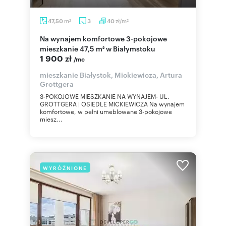
m
zł/m
47,50
3
40
2
2
Na wynajem komfortowe 3-pokojowe
mieszkanie 47,5 m² w Białymstoku
1 900 zł
/mc
mieszkanie Białystok, Mickiewicza, Artura
Grottgera
3-POKOJOWE MIESZKANIE NA WYNAJEM- UL.
GROTTGERA | OSIEDLE MICKIEWICZA Na wynajem
komfortowe, w pełni umeblowane 3-pokojowe
miesz...
WYRÓŻNIONE