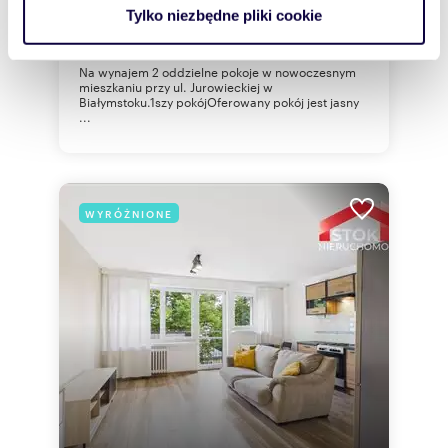
analizować ruch w naszej witrynie. Informacje o tym, jak
Tylko niezbędne pliki cookie
korzystasz z naszej witryny, udostępniamy partnerom
mieszkanie Białystok, Sienkiewicza,
Jurowiecka
społecznościowym, reklamowym i analitycznym.
Na wynajem 2 oddzielne pokoje w nowoczesnym
Partnerzy mogą połączyć te informacje z innymi danymi
mieszkaniu przy ul. Jurowieckiej w
otrzymanymi od Ciebie lub uzyskanymi podczas
Białymstoku.1szy pokójOferowany pokój jest jasny
...
korzystania z ich usług.
WYRÓŻNIONE