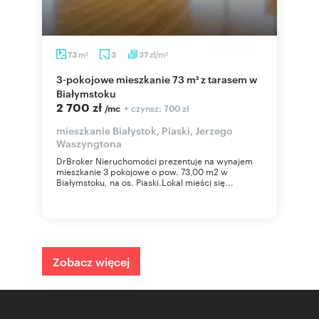
m
zł/m
73
3
37
2
2
3-pokojowe mieszkanie 73 m² z tarasem w
Białymstoku
2 700 zł
+ czynsz: 700 zł
/mc
mieszkanie Białystok, Piaski, Jerzego
Waszyngtona
DrBroker Nieruchomości prezentuje na wynajem
mieszkanie 3 pokojowe o pow. 73,00 m2 w
Białymstoku, na os. Piaski.Lokal mieści się...
Zobacz więcej