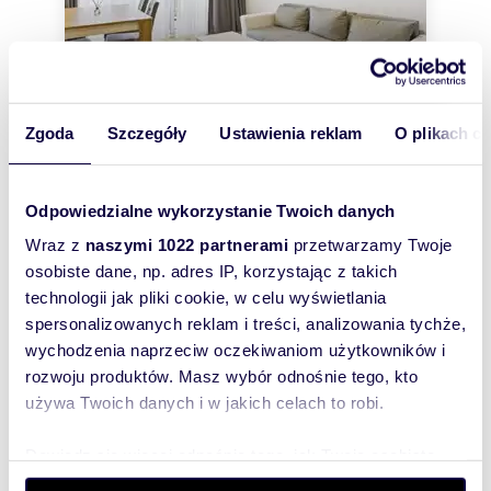
Zgoda
Szczegóły
Ustawienia reklam
O plikach c
m
zł/m
45
2
44
2
2
Polecam 2-pokojowe 45 m² z balkonem w
Odpowiedzialne wykorzystanie Twoich danych
Białymstoku
2 000 zł
Wraz z
naszymi 1022 partnerami
przetwarzamy Twoje
+ czynsz: 600 zł
/mc
osobiste dane, np. adres IP, korzystając z takich
mieszkanie Białystok, Piaski, Prezydenta
technologii jak pliki cookie, w celu wyświetlania
Ryszarda Kaczorowskiego
spersonalizowanych reklam i treści, analizowania tychże,
Do wynajęcia 2-pokojowe mieszkanie o
powierzchni 45 m² na 4 piętrze, położone przy ul.
wychodzenia naprzeciw oczekiwaniom użytkowników i
Prezydenta Ryszarda Kaczorowskiego 14 w B...
rozwoju produktów. Masz wybór odnośnie tego, kto
używa Twoich danych i w jakich celach to robi.
Dowiedz się więcej odnośnie tego, jak Twoje osobiste
dane są przetwarzane oraz ustaw własne preferencje w