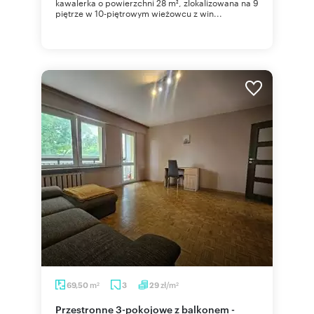
kawalerka o powierzchni 28 m², zlokalizowana na 9
piętrze w 10-piętrowym wieżowcu z win...
m
zł/m
69,50
3
29
2
2
Przestronne 3-pokojowe z balkonem -