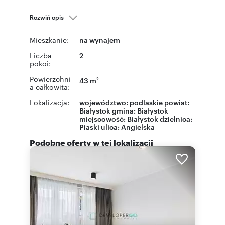
Rozwiń opis
Mieszkanie:
na wynajem
Liczba
2
pokoi:
Powierzchni
43 m
2
a całkowita:
Lokalizacja:
województwo:
podlaskie
powiat:
Białystok
gmina:
Białystok
miejscowość:
Białystok
dzielnica:
Piaski
ulica:
Angielska
Podobne oferty w tej lokalizacji