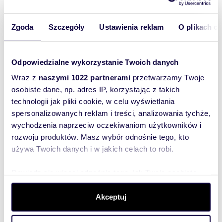
m
zł/m
51,47
2
43
2
2
Zgoda
Szczegóły
Ustawienia reklam
O plikach c
Na wynajem nowoczesne 2-pokojowe
mieszkanie 52 m² w centrum Białegostoku
2 200 zł
+ czynsz: 550 zł
/mc
Odpowiedzialne wykorzystanie Twoich danych
mieszkanie Białystok, Centrum, Grochowa
Wraz z
naszymi 1022 partnerami
przetwarzamy Twoje
osobiste dane, np. adres IP, korzystając z takich
Zapraszam do zapoznania się z ofertą mieszkania
po generalnym remoncie, znajdującego się w
technologii jak pliki cookie, w celu wyświetlania
ścisłym Centrum miasta Białegostoku p...
spersonalizowanych reklam i treści, analizowania tychże,
wychodzenia naprzeciw oczekiwaniom użytkowników i
rozwoju produktów. Masz wybór odnośnie tego, kto
używa Twoich danych i w jakich celach to robi.
Dowiedz się więcej odnośnie tego, jak Twoje osobiste
dane są przetwarzane oraz ustaw własne preferencje w
sekcji szczegółów
. W Deklaracji plików cookie możesz
Akceptuj
zmienić lub wycofać swoją zgodę w dowolnej chwili.