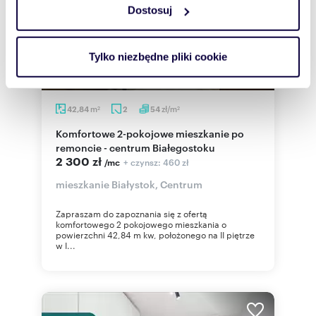
Dostosuj
Wykorzystujemy pliki cookie do spersonalizowania treści
i reklam, aby oferować funkcje społecznościowe i
analizować ruch w naszej witrynie. Informacje o tym, jak
Tylko niezbędne pliki cookie
korzystasz z naszej witryny, udostępniamy partnerom
społecznościowym, reklamowym i analitycznym.
Partnerzy mogą połączyć te informacje z innymi danymi
m
zł/m
42,84
2
54
2
2
otrzymanymi od Ciebie lub uzyskanymi podczas
Komfortowe 2-pokojowe mieszkanie po
korzystania z ich usług.
remoncie - centrum Białegostoku
2 300 zł
+ czynsz: 460 zł
/mc
mieszkanie Białystok, Centrum
Zapraszam do zapoznania się z ofertą
komfortowego 2 pokojowego mieszkania o
powierzchni 42,84 m kw, położonego na II piętrze
w I...