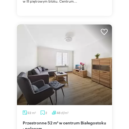
w III piętrowym bloku. Centrum...
m
zł/m
52
2
48
2
2
Przestronne 52 m² w centrum Białegostoku
- polecam