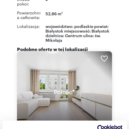
pokoi:
Powierzchni
52,86 m
2
a całkowita:
Lokalizacja:
województwo:
podlaskie
powiat:
Białystok
miejscowość:
Białystok
dzielnica:
Centrum
ulica:
św.
Mikołaja
Podobne oferty w tej lokalizacji