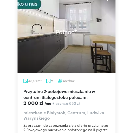
m
zł/m
43,10
2
46
2
2
Przytulne 2-pokojowe mieszkanie w
centrum Białegostoku polecam!
2 000 zł
+ czynsz: 650 zł
/mc
mieszkanie Białystok, Centrum, Ludwika
Waryńskiego
Zapraszam do zapoznania się z ofertą przytulnego
2 Pokojowego mieszkanie położonego na II piętrze