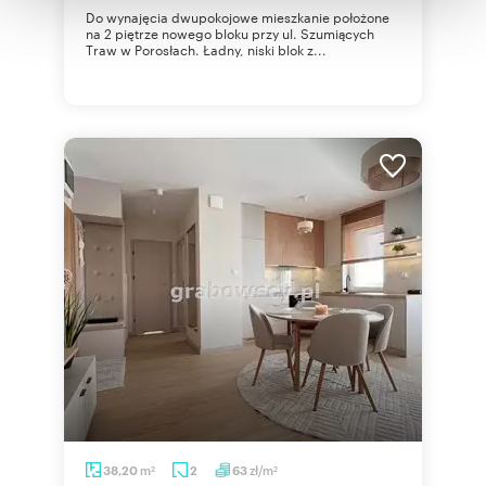
otrzymanymi od Ciebie lub uzyskanymi podczas
Do wynajęcia dwupokojowe mieszkanie położone
korzystania z ich usług.
na 2 piętrze nowego bloku przy ul. Szumiących
Traw w Porosłach. Ładny, niski blok z...
m
zł/m
38,20
2
63
2
2