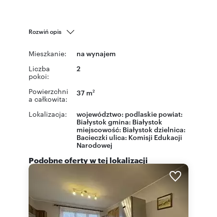
Rozwiń opis
Mieszkanie:
na wynajem
Liczba
2
pokoi:
Powierzchni
37 m
2
a całkowita:
Lokalizacja:
województwo:
podlaskie
powiat:
Białystok
gmina:
Białystok
miejscowość:
Białystok
dzielnica:
Bacieczki
ulica:
Komisji Edukacji
Narodowej
Podobne oferty w tej lokalizacji