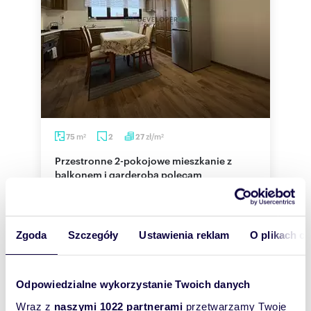
m
zł/m
75
2
27
2
2
Przestronne 2-pokojowe mieszkanie z
balkonem i garderobą polecam
2 000 zł
/mc
mieszkanie Białystok, Bacieczki, Jana
Heweliusza
Zgoda
Szczegóły
Ustawienia reklam
O plikach c
Lokal obejmuje:Kuchnia z jadalnią: komoda, stół,
cztery krzesła, lodówko-zamrażarka, szafki
kuchenne, zlewozmywak, piekarnik2 du...
Odpowiedzialne wykorzystanie Twoich danych
Wraz z
naszymi 1022 partnerami
przetwarzamy Twoje