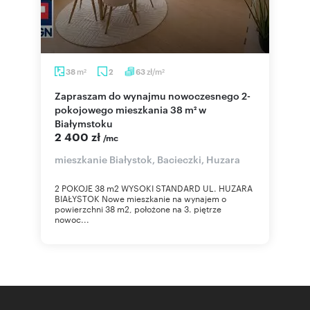
m
zł/m
38
2
63
2
2
Zapraszam do wynajmu nowoczesnego 2-
pokojowego mieszkania 38 m² w
Białymstoku
2 400 zł
/mc
mieszkanie Białystok, Bacieczki, Huzara
2 POKOJE 38 m2 WYSOKI STANDARD UL. HUZARA
BIAŁYSTOK Nowe mieszkanie na wynajem o
powierzchni 38 m2, położone na 3. piętrze
nowoc...