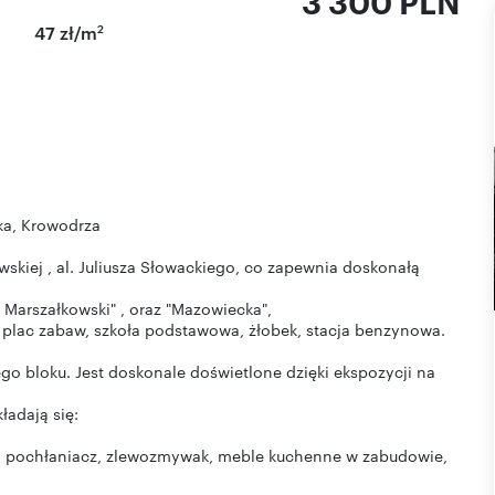
3 300 PLN
2
47 zł/m
ka, Krowodrza
awskiej , al. Juliusza Słowackiego, co zapewnia doskonałą
 Marszałkowski" , oraz "Mazowiecka",
ja, plac zabaw, szkoła podstawowa, żłobek, stacja benzynowa.
ego bloku. Jest doskonale doświetlone dzięki ekspozycji na
adają się:
 , pochłaniacz, zlewozmywak, meble kuchenne w zabudowie,