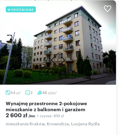
WYRÓŻNIONE
54
m
2
48
zł/m
2
2
Wynajmę przestronne 2-pokojowe
mieszkanie z balkonem i garażem
2 600 zł
+ czynsz: 810 zł
/mc
mieszkanie Kraków, Krowodrza, Lucjana Rydla