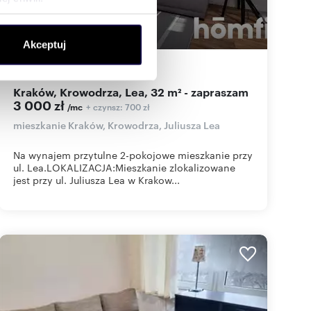
ołecznościowe i analizować
Akceptuj
artnerom społecznościowym,
anymi od Ciebie lub
32
m
2
94
zł/m
2
2
Kraków, Krowodrza, Lea, 32 m² - zapraszam
3 000 zł
+ czynsz: 700 zł
/mc
mieszkanie Kraków, Krowodrza, Juliusza Lea
Na wynajem przytulne 2-pokojowe mieszkanie przy
ul. Lea.LOKALIZACJA:Mieszkanie zlokalizowane
jest przy ul. Juliusza Lea w Krakow...