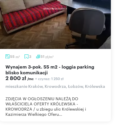
55
m
3
51
zł/m
2
2
Wynajem 3-pok. 55 m2 - loggia parking
blisko komunikacji
2 800 zł
+ czynsz: 1 250 zł
/mc
mieszkanie Kraków, Krowodrza, Łobzów, Królewska
ZDJĘCIA W OGŁOSZENIU NALEŻĄ DO
WŁAŚCICIELA OFERTY KRÓLEWSKA -
KROWODRZA / u zbiegu ulic Królewskiej i
Kazimierza Wielkiego Oferu...