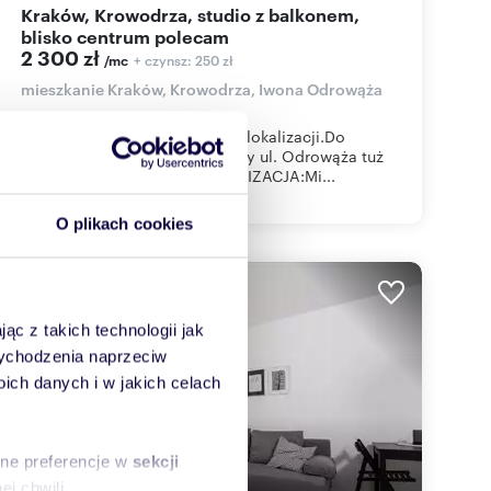
Kraków, Krowodrza, studio z balkonem,
blisko centrum polecam
2 300 zł
+ czynsz: 250 zł
/mc
mieszkanie Kraków, Krowodrza, Iwona Odrowąża
Na wynajem studio w idealnej lokalizacji.Do
wynajęcia przytulne studio przy ul. Odrowąża tuż
obok Nowego Kleparza.LOKALIZACJA:Mi...
O plikach cookies
WYRÓŻNIONE
ąc z takich technologii jak
 wychodzenia naprzeciw
ch danych i w jakich celach
sne preferencje w
sekcji
j chwili.