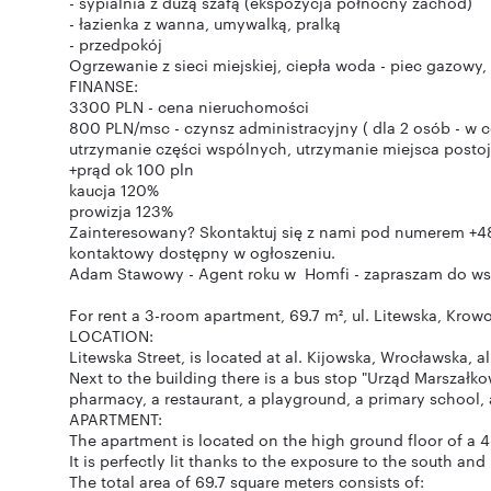
- sypialnia z dużą szafą (ekspozycja północny zachód)
- łazienka z wanna, umywalką, pralką
- przedpokój
Ogrzewanie z sieci miejskiej, ciepła woda - piec gazowy,
FINANSE:
3300 PLN - cena nieruchomości
800 PLN/msc - czynsz administracyjny ( dla 2 osób - w 
utrzymanie części wspólnych, utrzymanie miejsca posto
+prąd ok 100 pln
kaucja 120%
prowizja 123%
Zainteresowany? Skontaktuj się z nami pod numerem +4
kontaktowy dostępny w ogłoszeniu.
Adam Stawowy - Agent roku w Homfi - zapraszam do ws
For rent a 3-room apartment, 69.7 m², ul. Litewska, Krow
LOCATION:
Litewska Street, is located at al. Kijowska, Wrocławska, a
Next to the building there is a bus stop "Urząd Marszał
pharmacy, a restaurant, a playground, a primary school, a
APARTMENT:
The apartment is located on the high ground floor of a 4
It is perfectly lit thanks to the exposure to the south and
The total area of 69.7 square meters consists of: