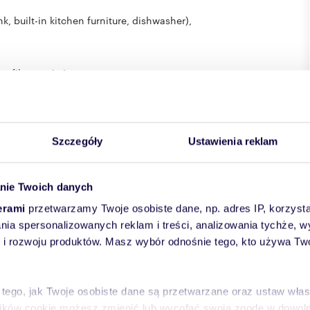
, built-in kitchen furniture, dishwasher),
, fiber optic Internet
price includes: waste disposal, water, repair fund,
g space),
Szczegóły
Ustawienia reklam
-mail via the contact form available in the advertisement.
ite you to cooperate in rent management
nie Twoich danych
erami
przetwarzamy Twoje osobiste dane, np. adres IP, korzystaj
lania spersonalizowanych reklam i treści, analizowania tychże,
 rozwoju produktów. Masz wybór odnośnie tego, kto używa Twoi
 tego, jak Twoje osobiste dane są przetwarzane oraz ustaw wła
plików cookie możesz zmienić lub wycofać swoją zgodę w dowolne