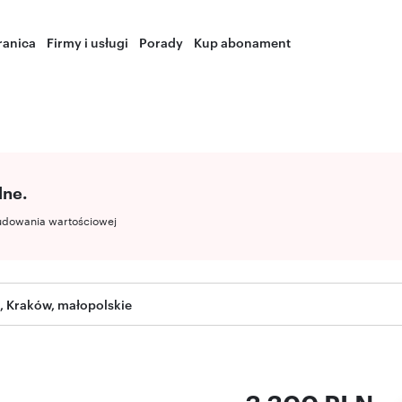
ranica
Firmy i usługi
Porady
Kup abonament
lne.
udowania wartościowej
 Kraków, małopolskie