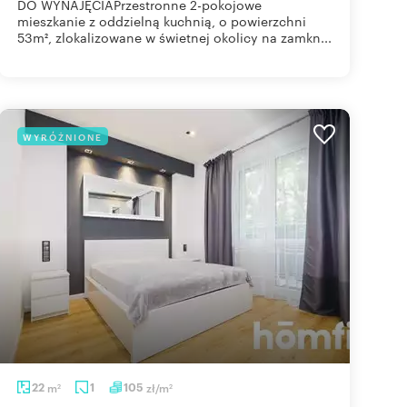
DO WYNAJĘCIAPrzestronne 2-pokojowe
mieszkanie z oddzielną kuchnią, o powierzchni
53m², zlokalizowane w świetnej okolicy na zamkn...
WYRÓŻNIONE
22
m
1
105
zł/m
2
2