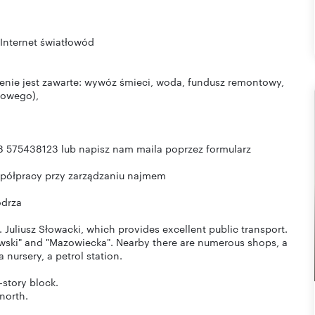
 Internet światłowód
cenie jest zawarte: wywóz śmieci, woda, fundusz remontowy,
jowego),
8 575438123 lub napisz nam maila poprzez formularz
półpracy przy zarządzaniu najmem
odrza
l. Juliusz Słowacki, which provides excellent public transport.
kowski" and "Mazowiecka". Nearby there are numerous shops, a
 nursery, a petrol station.
-story block.
 north.