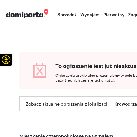
Sprzedaż
Wynajem
Pierwotny
Zag
Otwórz pasek narzędzi
To ogłoszenie jest już nieaktua
Ogłoszenia archiwalne prezentujemy w celu b
bazy średnich cen nieruchomości.
Zobacz aktualne ogłoszenia z lokalizacji:
Krowodrza,
Mieszkanie czteropokojowe na wynajem