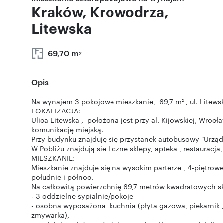
Kraków, Krowodrza,
Litewska
69,70 m
2
Opis
Na wynajem 3 pokojowe mieszkanie, 69,7 m² , ul. Litews
LOKALIZACJA:
Ulica Litewska , położona jest przy al. Kijowskiej, Wrocł
komunikację miejską.
Przy budynku znajduję się przystanek autobusowy "Urząd
W Pobliżu znajdują sie liczne sklepy, apteka , restaurac
MIESZKANIE:
Mieszkanie znajduje się na wysokim parterze , 4-piętrow
południe i północ.
Na całkowitą powierzchnię 69,7 metrów kwadratowych skł
- 3 oddzielne sypialnie/pokoje
- osobna wyposażona kuchnia (płyta gazowa, piekarnik
zmywarka),