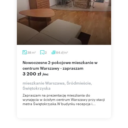
m
zł/m
38
2
84
2
2
Nowoczesne 2-pokojowe mieszkanie w
centrum Warszawy - zapraszam
3 200 zł
/mc
mieszkanie Warszawa, Śródmieście,
Świętokrzyska
Zapraszam na prezentację mieszkania do
wynajęcia w ścisłym centrum Warszawy przy stacji
metra Świętokrzyska.W budynku recepcja i...