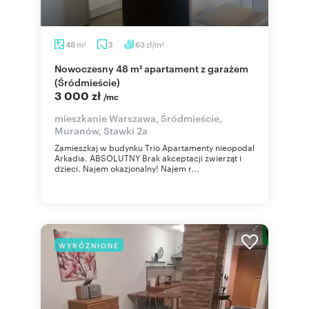
m
zł/m
48
2
63
2
2
Nowoczesny 48 m² apartament z garażem
(Śródmieście)
3 000 zł
/mc
mieszkanie Warszawa, Śródmieście,
Muranów, Stawki 2a
Zamieszkaj w budynku Trio Apartamenty nieopodal
Arkadia. ABSOLUTNY Brak akceptacji zwierząt i
dzieci. Najem okazjonalny! Najem r...
WYRÓŻNIONE