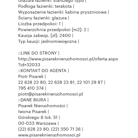
Glazura łazienki: starszego typu |
Podłoga łazienki: terakota |
Wyposażenie łazienki: kabina prysznicowa |
Ściany łazienki: glazura |
Liczba przedpokoi: 1 |
Powierzchnia przedpokoi [m2]: 2 |
Kaucja zabezp. [zł]: 2400 |
Typ kaucji: jednomiesięczna |
::LINK DO STRONY |
http://www.pisareknieruchomosci.pl/oferta.aspx
?id=32033
::KONTAKT DO AGENTA |
Piotr Pisarek |
22 628 23 80, 22 628 23 81, 22 101 29 87 |
795 410 374 |
piotr@pisareknieruchomosci.pl
::DANE BIURA |
Pisarek Nieruchomości |
Iwona Pisarek |
Górskiego 6 lok. 51 |
00-033 Warszawa |
(22) 628 23 80, (22) 350 71 26 |
www.pisareknieruchomosci.pl