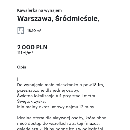
Kawalerka na wynajem
Warszawa, Śródmieście,
18,10 m
2
2 000 PLN
111 zł/m
2
Opis
|
Do wynajęcia małe mieszkanko o pow.18,1m,
przeznaczone dla jednej osoby.
Świetna lokalizacja tuż przy stacji metra
Świętokrzyska.
Minimalny okres umowy najmu 12 m-cy.
Idealna oferta dla aktywnej osoby, która chce
mieć dostęp do wszelkich atrakcji (muzea,
galerie sztuki,kluby nocne itp.) w odległości