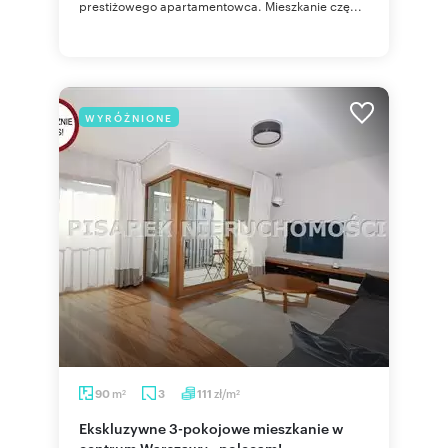
prestiżowego apartamentowca. Mieszkanie czę...
WYRÓŻNIONE
m
zł/m
90
3
111
2
2
Ekskluzywne 3-pokojowe mieszkanie w
centrum Warszawy - polecam!