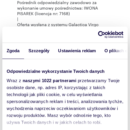
Pośrednik odpowiedzialny zawodowo za
wykonanie umowy pośrednictwa: IWONA
PISAREK (licencja nr: 7168)
|
Oferta wysłana z systemu Galactica Virgo
Rozwiń opis
Zgoda
Szczegóły
Ustawienia reklam
O plikach c
Mieszkanie:
na wynajem
Odpowiedzialne wykorzystanie Twoich danych
Liczba
1
pokoi:
Wraz z
naszymi 1022 partnerami
przetwarzamy Twoje
Powierzchni
18,10 m
2
osobiste dane, np. adres IP, korzystając z takich
a całkowita:
technologii jak pliki cookie, w celu wyświetlania
Lokalizacja:
województwo:
mazowieckie
spersonalizowanych reklam i treści, analizowania tychże,
powiat:
Warszawa
miejscowość:
wychodzenia naprzeciw oczekiwaniom użytkowników i
Warszawa
dzielnica:
Śródmieście
rozwoju produktów. Masz wybór odnośnie tego, kto
Podobne oferty w tej lokalizacji
używa Twoich danych i w jakich celach to robi.
WYRÓŻNIONE