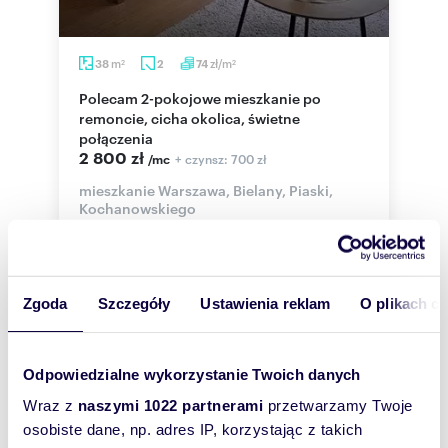
m
zł/m
38
2
74
2
2
Polecam 2-pokojowe mieszkanie po
remoncie, cicha okolica, świetne
połączenia
2 800 zł
+ czynsz: 700 zł
/mc
mieszkanie Warszawa, Bielany, Piaski,
Kochanowskiego
Dzień dobry, Wynajmę mieszkanie 2 pokoje po
małym remoncie. Lokal znajduje się na pograniczu
Bielan i Żoliborza. Dobre połączeni...
Zgoda
Szczegóły
Ustawienia reklam
O plikach c
Odpowiedzialne wykorzystanie Twoich danych
WYRÓŻNIONE
Wraz z
naszymi 1022 partnerami
przetwarzamy Twoje
osobiste dane, np. adres IP, korzystając z takich