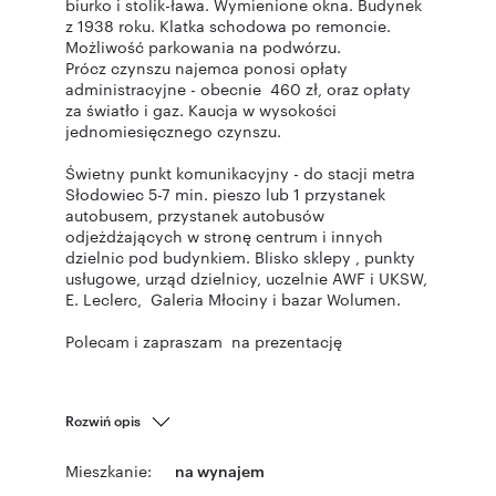
biurko i stolik-ława. Wymienione okna. Budynek
z 1938 roku. Klatka schodowa po remoncie.
Możliwość parkowania na podwórzu.
Prócz czynszu najemca ponosi opłaty
administracyjne - obecnie 460 zł, oraz opłaty
za światło i gaz. Kaucja w wysokości
jednomiesięcznego czynszu.
Świetny punkt komunikacyjny - do stacji metra
Słodowiec 5-7 min. pieszo lub 1 przystanek
autobusem, przystanek autobusów
odjeżdżających w stronę centrum i innych
dzielnic pod budynkiem. Blisko sklepy , punkty
usługowe, urząd dzielnicy, uczelnie AWF i UKSW,
E. Leclerc, Galeria Młociny i bazar Wolumen.
Polecam i zapraszam na prezentację
Rozwiń opis
Mieszkanie:
na wynajem