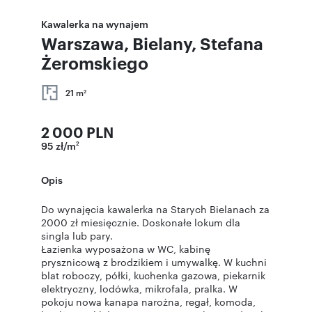
Kawalerka na wynajem
Warszawa, Bielany, Stefana
Żeromskiego
21 m
2
2 000 PLN
95 zł/m
2
Opis
Do wynajęcia kawalerka na Starych Bielanach za
2000 zł miesięcznie. Doskonałe lokum dla
singla lub pary.
Łazienka wyposażona w WC, kabinę
prysznicową z brodzikiem i umywalkę. W kuchni
blat roboczy, półki, kuchenka gazowa, piekarnik
elektryczny, lodówka, mikrofala, pralka. W
pokoju nowa kanapa narożna, regał, komoda,