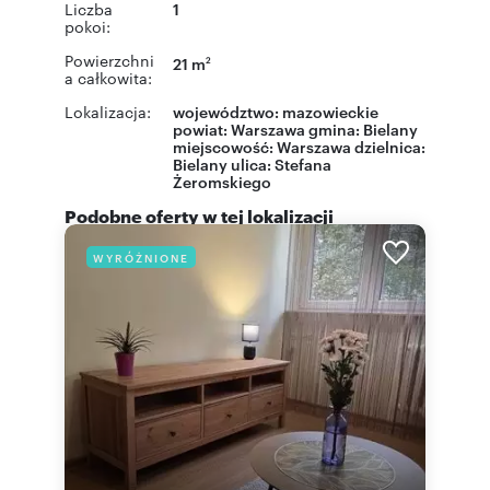
Liczba
1
pokoi:
Powierzchni
21 m
2
a całkowita:
Lokalizacja:
województwo:
mazowieckie
powiat:
Warszawa
gmina:
Bielany
miejscowość:
Warszawa
dzielnica:
Bielany
ulica:
Stefana
Żeromskiego
Podobne oferty w tej lokalizacji
WYRÓŻNIONE