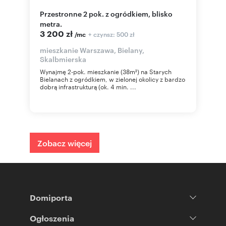
Przestronne 2 pok. z ogródkiem, blisko
metra.
3 200 zł
+ czynsz: 500 zł
/mc
mieszkanie Warszawa, Bielany,
Skalbmierska
Wynajmę 2-pok. mieszkanie (38m²) na Starych
Bielanach z ogródkiem, w zielonej okolicy z bardzo
dobrą infrastrukturą (ok. 4 min. ...
Zobacz więcej
Domiporta
Ogłoszenia