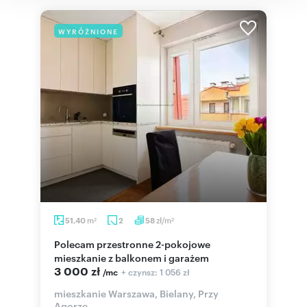
WYRÓŻNIONE
m
zł/m
51,40
2
58
2
2
Polecam przestronne 2-pokojowe
mieszkanie z balkonem i garażem
3 000 zł
+ czynsz: 1 056 zł
/mc
mieszkanie Warszawa, Bielany, Przy
Agorze