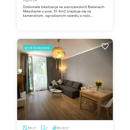
Doskonała lokalizacja na warszawskich Bielanach.
Mieszkanie o pow. 51,4m2 znajduje się na
kameralnym, ogrodzonym osiedlu o niski...
WYRÓŻNIONE
m
zł/m
38
2
84
2
2