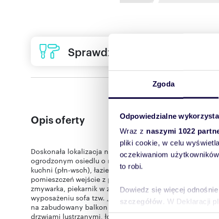
Sprawdź ofertę usług remon
Zgoda
Odpowiedzialne wykorzysta
Opis oferty
Wraz z
naszymi 1022 partn
pliki cookie, w celu wyświet
Doskonała lokalizacja na warszawskich Bielanach. Miesz
oczekiwaniom użytkowników i
ogrodzonym osiedlu o niskiej zabudowie. Piętro 3/3 (bez
to robi.
kuchni (płn-wsch), łazienki z WC i przedpokoju. Mieszkan
pomieszczeń wejście z przedpokoju. Kuchnia - 11m2 ume
zmywarka, piekarnik w zabudowie, płyta indukcyjna, z w
Dowiedz się więcej odnośnie
wyposażeniu sofa tzw. „L” z funkcją spania, stół gościnny
szczegółów
. W Deklaracji 
na zabudowany balkon typu loggia o pow. ok 4m2. Sypial
drzwiami lustrzanymi, łóżko sypialne 140x200 z materac