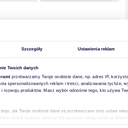
towych
Szczegóły
Ustawienia reklam
nie Twoich danych
erami
przetwarzamy Twoje osobiste dane, np. adres IP, korzystaj
lania spersonalizowanych reklam i treści, analizowania tychże,
kanie o pow. 51,4m2 znajduje się na kameralnym,
 rozwoju produktów. Masz wybór odnośnie tego, kto używa Twoi
 windy). Składa się z dwóch oddzielnych pokoi (płd-wsch),
ie jest bardzo ustawne i rozkładowe, do wszystkich
blowana i w pełni wyposażona - m.in. duża lodówka,
yodrębnionym miejscem na jadalnię. Salon - ok. 20m2, na
 tego, jak Twoje osobiste dane są przetwarzane oraz ustaw wła
 z krzesłami, stolik kawowy, szafka RTV z TV. Z salonu wyjście
plików cookie możesz zmienić lub wycofać swoją zgodę w dowolne
nia - 13m2, na wyposażeniu duża, funkcjonalna szafa z
em oraz szafka nocna. Łazienka - ok. 3,5m2, na wyposażeniu