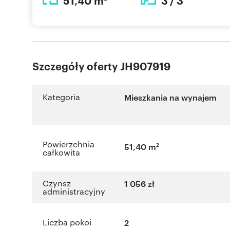
51,40 m
3 / 3
Szczegóły oferty JH907919
Kategoria
Mieszkania na wynajem
Powierzchnia
2
51,40 m
całkowita
Czynsz
1 056 zł
administracyjny
Liczba pokoi
2