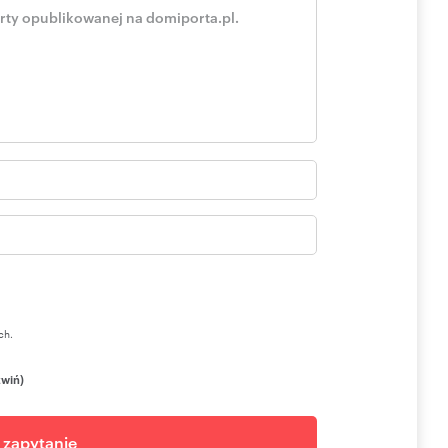
ch.
zwiń)
j zapytanie