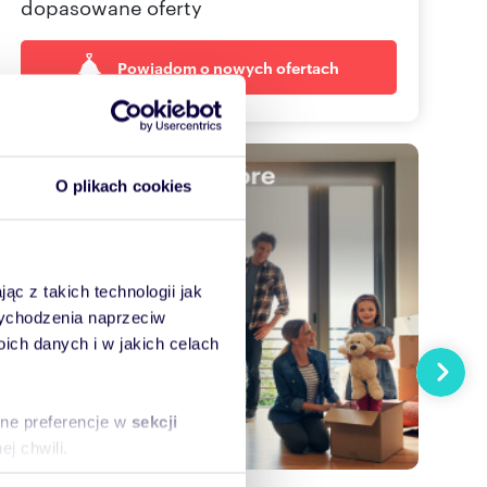
dopasowane oferty
Powiadom o nowych ofertach
O plikach cookies
ąc z takich technologii jak
 wychodzenia naprzeciw
ch danych i w jakich celach
Następn
sne preferencje w
sekcji
j chwili.