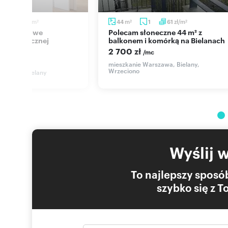
Osoba odpowiedzialna zawodowo: Paweł MYDŁOWSKI
zł/m
m
zł/m
4
61
44
1
61
2
2
2
Polecam słoneczne 44 m² z
w klimatycznej
balkonem i komórką na Bielanach
2 700 zł
/mc
c
mieszkanie Warszawa, Bielany,
Wrzeciono
rszawa, Bielany
werska
Wyślij 
To najlepszy sposób
szybko się z 