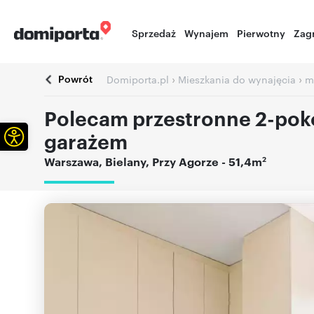
Sprzedaż
Wynajem
Pierwotny
Zag
Powrót
›
›
Domiporta.pl
Mieszkania do wynajęcia
m
Polecam przestronne 2-poko
Otwórz pasek narzędzi
garażem
2
Warszawa
,
Bielany
,
Przy Agorze
- 51,4m