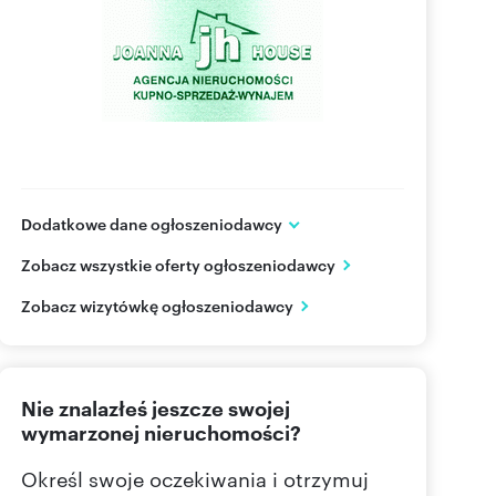
Dodatkowe dane ogłoszeniodawcy
ul. Marszałkowska 85 (lok. 102)
Zobacz wszystkie oferty ogłoszeniodawcy
Warszawa
mazowieckie
PL
Zobacz wizytówkę ogłoszeniodawcy
601 36
Pokaż telefon
Nie znalazłeś jeszcze swojej
22 627
Pokaż telefon
wymarzonej nieruchomości?
Określ swoje oczekiwania i otrzymuj