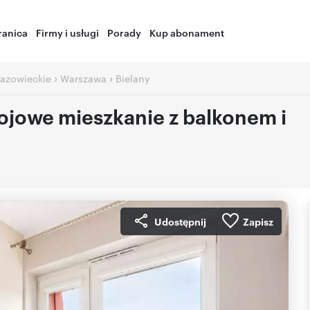
ranica
Firmy i usługi
Porady
Kup abonament
›
›
azowieckie
Warszawa
Bielany
jowe mieszkanie z balkonem i
Udostępnij
Zapisz