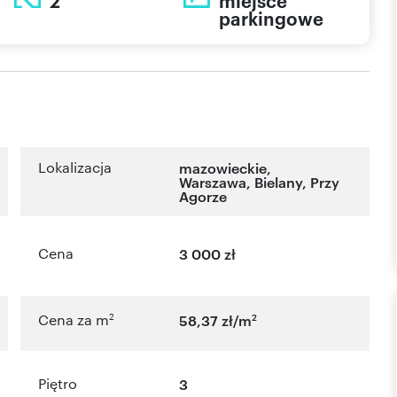
2
miejsce
parkingowe
Lokalizacja
mazowieckie
,
Warszawa
,
Bielany
,
Przy
Agorze
Cena
3 000 zł
2
2
Cena za m
58,37 zł/m
Piętro
3