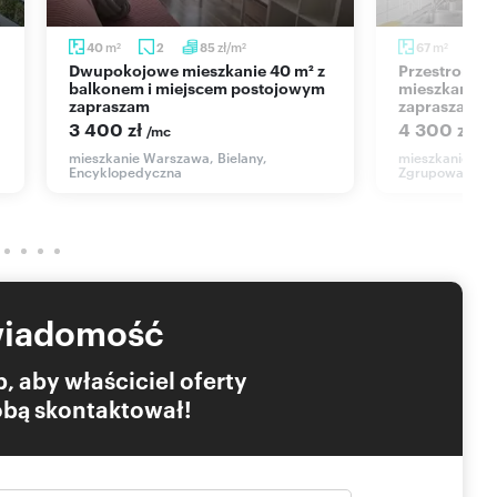
m
zł/m
m
40
2
85
67
3
2
2
2
Dwupokojowe mieszkanie 40 m² z
Przestronne 3-pokojowe
balkonem i miejscem postojowym
mieszkanie n
zapraszam
zapraszam
3 400 zł
4 300 zł
/mc
/m
mieszkanie Warszawa, Bielany,
mieszkanie War
Encyklopedyczna
Zgrupowania A
wiadomość
, aby właściciel oferty
Tobą skontaktował!