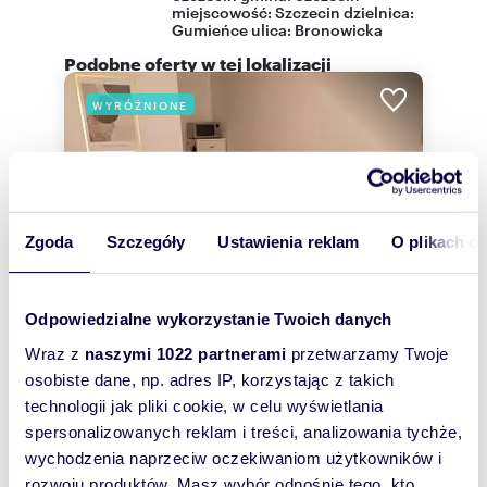
miejscowość:
Szczecin
dzielnica:
Gumieńce
ulica:
Bronowicka
Podobne oferty w tej lokalizacji
WYRÓŻNIONE
Zgoda
Szczegóły
Ustawienia reklam
O plikach c
Odpowiedzialne wykorzystanie Twoich danych
Wraz z
naszymi 1022 partnerami
przetwarzamy Twoje
osobiste dane, np. adres IP, korzystając z takich
m
zł/m
technologii jak pliki cookie, w celu wyświetlania
39
2
64
2
2
spersonalizowanych reklam i treści, analizowania tychże,
Nowoczesne 2-pokojowe mieszkanie z
wychodzenia naprzeciw oczekiwaniom użytkowników i
balkonem w Szczecinie zapraszam
2 500 zł
rozwoju produktów. Masz wybór odnośnie tego, kto
+ czynsz: 320 zł
/mc