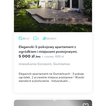
m
zł/m
85
3
59
2
2
Elegancki 3-pokojowy apartament z
ogródkiem i miejscami postojowymi.
5 000 zł
+ czynsz: 600 zł
/mc
mieszkanie Szczecin, Gumieńce
Elegancki apartament na Gumieńcach - 3 pokoje,
ogródek, 2 prywatne miejsca postojowe ! Wysoki
standard wykończenia . Indywidualn...