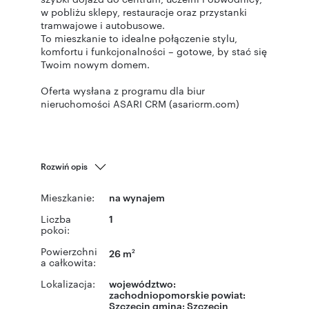
w pobliżu sklepy, restauracje oraz przystanki
tramwajowe i autobusowe.
To mieszkanie to idealne połączenie stylu,
komfortu i funkcjonalności – gotowe, by stać się
Twoim nowym domem.
Oferta wysłana z programu dla biur
nieruchomości ASARI CRM (asaricrm.com)
Rozwiń opis
Mieszkanie:
na wynajem
Liczba
1
pokoi:
Powierzchni
26 m
2
a całkowita:
Lokalizacja:
województwo:
zachodniopomorskie
powiat:
Szczecin
gmina:
Szczecin