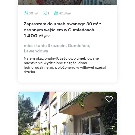
m
zł/m
30
1
47
2
2
Zapraszam do umeblowanego 30 m² z
osobnym wejściem w Gumieńcach
1 400 zł
/mc
mieszkanie Szczecin, Gumieńce,
Lawendowa
Najem okazjonalny!Częściowo umeblowane
mieszkanie wydzielone z części domu
jednorodzinnego, położonego w willowej części
dzielni...