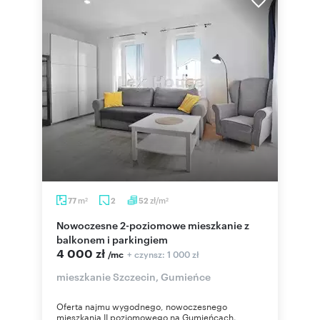
m
zł/m
77
2
52
2
2
Nowoczesne 2-poziomowe mieszkanie z
balkonem i parkingiem
4 000 zł
+ czynsz: 1 000 zł
/mc
mieszkanie Szczecin, Gumieńce
Oferta najmu wygodnego, nowoczesnego
mieszkania II poziomowego na Gumieńcach.