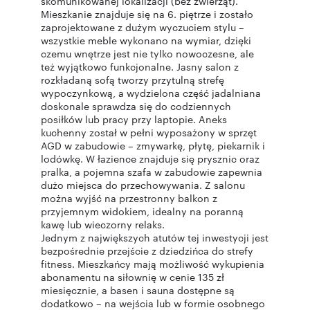
skomunikowanej lokalizacji (bez zwierząt).
Mieszkanie znajduje się na 6. piętrze i zostało
zaprojektowane z dużym wyczuciem stylu –
wszystkie meble wykonano na wymiar, dzięki
czemu wnętrze jest nie tylko nowoczesne, ale
też wyjątkowo funkcjonalne. Jasny salon z
rozkładaną sofą tworzy przytulną strefę
wypoczynkową, a wydzielona część jadalniana
doskonale sprawdza się do codziennych
posiłków lub pracy przy laptopie. Aneks
kuchenny został w pełni wyposażony w sprzęt
AGD w zabudowie – zmywarkę, płytę, piekarnik i
lodówkę. W łazience znajduje się prysznic oraz
pralka, a pojemna szafa w zabudowie zapewnia
dużo miejsca do przechowywania. Z salonu
można wyjść na przestronny balkon z
przyjemnym widokiem, idealny na poranną
kawę lub wieczorny relaks.
Jednym z największych atutów tej inwestycji jest
bezpośrednie przejście z dziedzińca do strefy
fitness. Mieszkańcy mają możliwość wykupienia
abonamentu na siłownię w cenie 135 zł
miesięcznie, a basen i sauna dostępne są
dodatkowo – na wejścia lub w formie osobnego