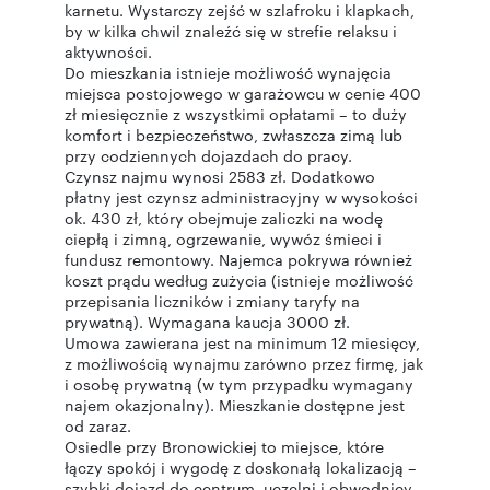
karnetu. Wystarczy zejść w szlafroku i klapkach,
by w kilka chwil znaleźć się w strefie relaksu i
aktywności.
Do mieszkania istnieje możliwość wynajęcia
miejsca postojowego w garażowcu w cenie 400
zł miesięcznie z wszystkimi opłatami – to duży
komfort i bezpieczeństwo, zwłaszcza zimą lub
przy codziennych dojazdach do pracy.
Czynsz najmu wynosi 2583 zł. Dodatkowo
płatny jest czynsz administracyjny w wysokości
ok. 430 zł, który obejmuje zaliczki na wodę
ciepłą i zimną, ogrzewanie, wywóz śmieci i
fundusz remontowy. Najemca pokrywa również
koszt prądu według zużycia (istnieje możliwość
przepisania liczników i zmiany taryfy na
prywatną). Wymagana kaucja 3000 zł.
Umowa zawierana jest na minimum 12 miesięcy,
z możliwością wynajmu zarówno przez firmę, jak
i osobę prywatną (w tym przypadku wymagany
najem okazjonalny). Mieszkanie dostępne jest
od zaraz.
Osiedle przy Bronowickiej to miejsce, które
łączy spokój i wygodę z doskonałą lokalizacją –
szybki dojazd do centrum, uczelni i obwodnicy,