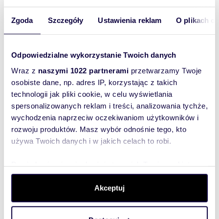
m
zł/m
30,01
1
83
2
2
Zgoda
Szczegóły
Ustawienia reklam
O plikach c
Nowoczesne mieszkanie z balkonem i
miejscem garażowym.
2 500 zł
+ czynsz: 700 zł
/mc
Odpowiedzialne wykorzystanie Twoich danych
mieszkanie Szczecin, Centrum, Zielonego
Wraz z
naszymi 1022 partnerami
przetwarzamy Twoje
Mostu
osobiste dane, np. adres IP, korzystając z takich
Na wynajem elegancko urządzone mieszkanie
technologii jak pliki cookie, w celu wyświetlania
położone na 3. piętrze nowoczesnego
apartamentowca przy ul. Zielonego Mostu 8 w
spersonalizowanych reklam i treści, analizowania tychże,
Szczec...
wychodzenia naprzeciw oczekiwaniom użytkowników i
rozwoju produktów. Masz wybór odnośnie tego, kto
używa Twoich danych i w jakich celach to robi.
Dowiedz się więcej odnośnie tego, jak Twoje osobiste
dane są przetwarzane oraz ustaw własne preferencje w
sekcji szczegółów
. W Deklaracji plików cookie możesz
Akceptuj
zmienić lub wycofać swoją zgodę w dowolnej chwili.