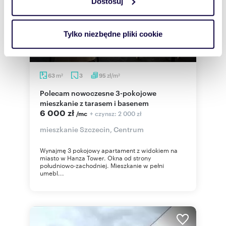
Dostosuj
Wykorzystujemy pliki cookie do spersonalizowania treści
i reklam, aby oferować funkcje społecznościowe i
analizować ruch w naszej witrynie. Informacje o tym, jak
Tylko niezbędne pliki cookie
korzystasz z naszej witryny, udostępniamy partnerom
społecznościowym, reklamowym i analitycznym.
Partnerzy mogą połączyć te informacje z innymi danymi
m
zł/m
63
3
95
otrzymanymi od Ciebie lub uzyskanymi podczas
2
2
korzystania z ich usług.
Polecam nowoczesne 3-pokojowe
mieszkanie z tarasem i basenem
6 000 zł
+ czynsz: 2 000 zł
/mc
mieszkanie Szczecin, Centrum
Wynajmę 3 pokojowy apartament z widokiem na
miasto w Hanza Tower. Okna od strony
południowo-zachodniej. Mieszkanie w pełni
umebl...