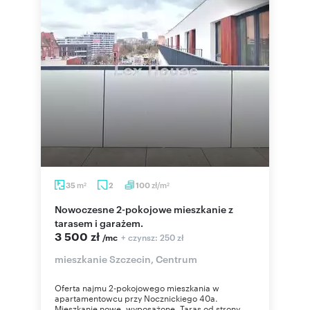
m
zł/m
35
2
100
2
2
Nowoczesne 2-pokojowe mieszkanie z
tarasem i garażem.
3 500 zł
+ czynsz: 250 zł
/mc
mieszkanie Szczecin, Centrum
Oferta najmu 2-pokojowego mieszkania w
apartamentowcu przy Nocznickiego 40a.
Mieszkanie nowe, wyposażone. Taras od strony