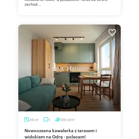
zachod...
m
zł/m
25
1
120
2
2
Nowoczesna kawalerka z tarasem i
widokiem na Odrę - polecam!