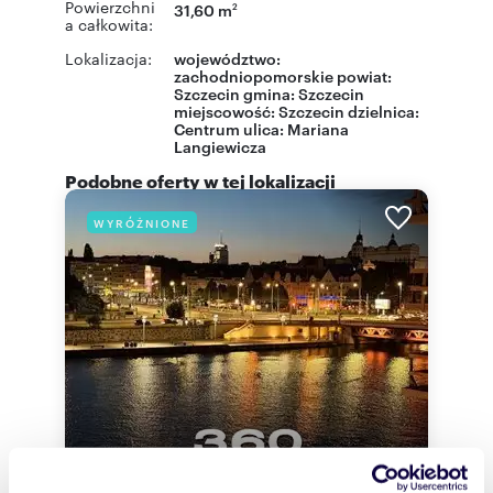
Powierzchni
31,60 m
2
a całkowita:
Lokalizacja:
województwo:
zachodniopomorskie
powiat:
Szczecin
gmina:
Szczecin
miejscowość:
Szczecin
dzielnica:
Centrum
ulica:
Mariana
Langiewicza
Podobne oferty w tej lokalizacji
WYRÓŻNIONE