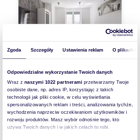
Zgoda
Szczegóły
Ustawienia reklam
O plikach c
Odpowiedzialne wykorzystanie Twoich danych
m
zł/m
39,80
1
63
2
2
Wraz z
naszymi 1022 partnerami
przetwarzamy Twoje
Polecam nowoczesną kawalerkę 39,8 m² w
osobiste dane, np. adres IP, korzystając z takich
centrum Radomia
technologii jak pliki cookie, w celu wyświetlania
2 500 zł
+ czynsz: 650 zł
/mc
spersonalizowanych reklam i treści, analizowania tychże,
mieszkanie Radom, Śródmieście, Jana
wychodzenia naprzeciw oczekiwaniom użytkowników i
Kilińskiego
rozwoju produktów. Masz wybór odnośnie tego, kto
NOWOCZESNA, CICHA KAWALERKA W
używa Twoich danych i w jakich celach to robi.
CENTRUMSzukasz nowoczesnego, w pełni
wyposażonego mieszkania, które zapewni Ci ciszę
i spokój w ce...