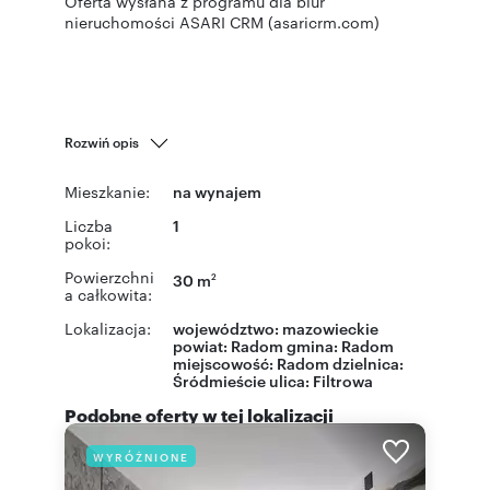
Oferta wysłana z programu dla biur
nieruchomości ASARI CRM (asaricrm.com)
Rozwiń opis
Mieszkanie:
na wynajem
Liczba
1
pokoi:
Powierzchni
30 m
2
a całkowita:
Lokalizacja:
województwo:
mazowieckie
powiat:
Radom
gmina:
Radom
miejscowość:
Radom
dzielnica:
Śródmieście
ulica:
Filtrowa
Podobne oferty w tej lokalizacji
WYRÓŻNIONE