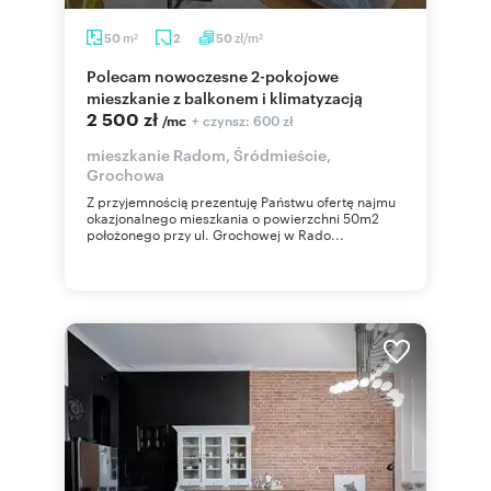
m
zł/m
50
2
50
2
2
Polecam nowoczesne 2-pokojowe
mieszkanie z balkonem i klimatyzacją
2 500 zł
+ czynsz: 600 zł
/mc
mieszkanie Radom, Śródmieście,
Grochowa
Z przyjemnością prezentuję Państwu ofertę najmu
okazjonalnego mieszkania o powierzchni 50m2
położonego przy ul. Grochowej w Rado...