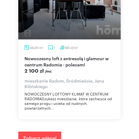
m
zł/m
35,01
1
60
2
2
Nowoczesny loft z antresolą i glamour w
centrum Radomia - polecam!
2 100 zł
/mc
mieszkanie Radom, Śródmieście, Jana
Kilińskiego
NOWOCZESNY LOFTOWY KLIMAT W CENTRUM
RADOMIASzukasz mieszkania, które zachwyca od
samego progu i ucieka od nudnych,
powtarzalnych...
Zobacz więcej