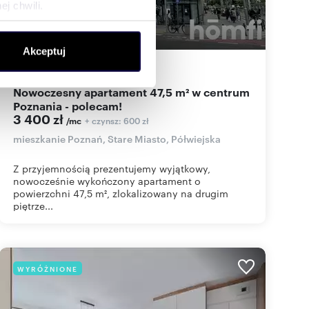
j chwili.
ołecznościowe i analizować
Akceptuj
artnerom społecznościowym,
47,50
m
1
72
zł/m
2
2
anymi od Ciebie lub
Nowoczesny apartament 47,5 m² w centrum
Poznania - polecam!
3 400 zł
+ czynsz: 600 zł
/mc
mieszkanie Poznań, Stare Miasto, Półwiejska
Z przyjemnością prezentujemy wyjątkowy,
nowocześnie wykończony apartament o
powierzchni 47,5 m², zlokalizowany na drugim
piętrze...
WYRÓŻNIONE