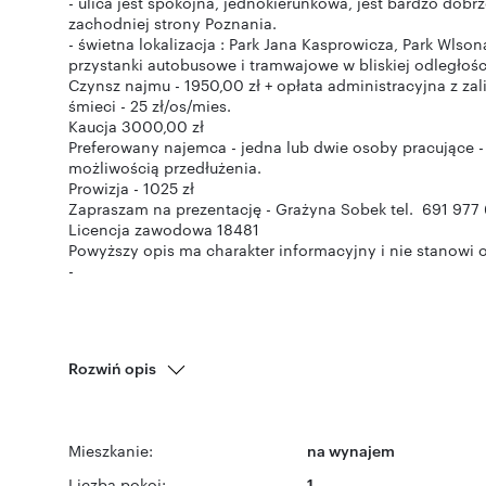
- ulica jest spokojna, jednokierunkowa, jest bardzo dobr
zachodniej strony Poznania.
- świetna lokalizacja : Park Jana Kasprowicza, Park Wlson
przystanki autobusowe i tramwajowe w bliskiej odległośc
Czynsz najmu - 1950,00 zł + opłata administracyjna z za
śmieci - 25 zł/os/mies.
Kaucja 3000,00 zł
Preferowany najemca - jedna lub dwie osoby pracujące -
możliwością przedłużenia.
Prowizja - 1025 zł
Zapraszam na prezentację - Grażyna Sobek tel. 691 977
Licencja zawodowa 18481
Powyższy opis ma charakter informacyjny i nie stanowi 
-
Rozwiń opis
Mieszkanie:
na wynajem
Liczba pokoi:
1