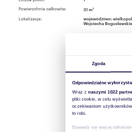
Powierzchnia całkowita:
31 m
2
Lokalizacja:
województwo:
wielkopol
Wojciecha Bogusławski
Zgoda
Odpowiedzialne wykorzysta
Wraz z
naszymi 1022 partn
pliki cookie, w celu wyświet
oczekiwaniom użytkowników i
to robi.
Dowiedz się więcej odnośnie