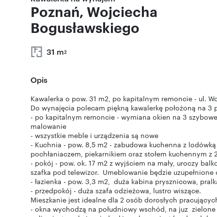
Poznań, Wojciecha
Bogusławskiego
31 m
2
Opis
Kawalerka o pow. 31 m2, po kapitalnym remoncie - ul. Wo
Do wynajęcia polecam piękną kawalerkę położoną na 3 p
- po kapitalnym remoncie - wymiana okien na 3 szybowe 
malowanie
- wszystkie meble i urządzenia są nowe
- Kuchnia - pow. 8,5 m2 - zabudowa kuchenna z lodówką
pochłaniaczem, piekarnikiem oraz stołem kuchennym z 2
- pokój - pow. ok. 17 m2 z wyjściem na mały, uroczy ba
szafka pod telewizor. Umeblowanie będzie uzupełnione o st
- łazienka - pow. 3,3 m2, duża kabina prysznicowa, pr
- przedpokój - duża szafa odzieżowa, lustro wiszące.
Mieszkanie jest idealne dla 2 osób dorosłych pracującyc
- okna wychodzą na południowy wschód, na juz zielone 