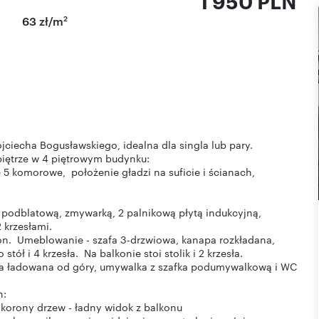
1 950 PLN
2
63 zł/m
jciecha Bogusławskiego, idealna dla singla lub pary.
iętrze w 4 piętrowym budynku:
5 komorowe, położenie gładzi na suficie i ścianach,
 podblatową, zmywarką, 2 palnikową płytą indukcyjną,
 krzesłami.
lkon. Umeblowanie - szafa 3-drzwiowa, kanapa rozkładana,
ół i 4 krzesła. Na balkonie stoi stolik i 2 krzesła.
alka ładowana od góry, umywalka z szafka podumywalkową i WC
h:
korony drzew - ładny widok z balkonu