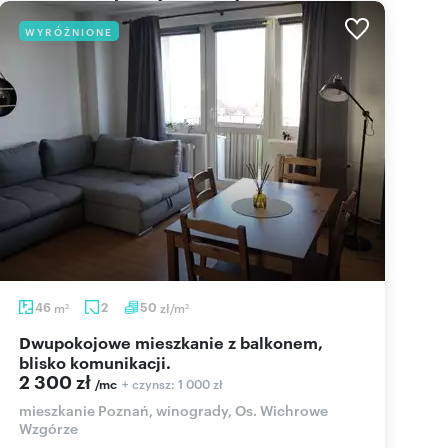
WYRÓŻNIONE
46
m
2
50
zł/m
2
2
Dwupokojowe mieszkanie z balkonem,
blisko komunikacji.
2 300 zł
+ czynsz: 1 000 zł
/mc
mieszkanie Poznań, winogrady, Os. Wichrowe
Wzgórze