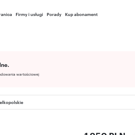
ranica
Firmy i usługi
Porady
Kup abonament
lne.
udowania wartościowej
elkopolskie