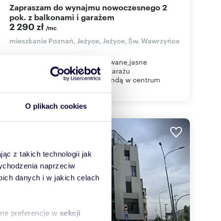
Zapraszam do wynajmu nowoczesnego 2
pok. z balkonami i garażem
2 290 zł
/mc
mieszkanie Poznań, Jeżyce, Jeżyce, Św. Wawrzyńca
Świeżo odmalowane i umeblowane,jasne
2pok./ok.48m2 z miejscem w garażu
podziemnym,z 2 balkonami,windą w centrum
Poznania, Św. Wa...
O plikach cookies
WYRÓŻNIONE
ąc z takich technologii jak
 wychodzenia naprzeciw
ch danych i w jakich celach
sne preferencje w
sekcji