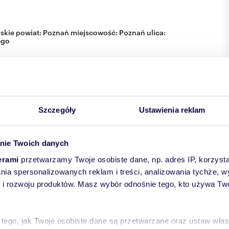
skie
powiat:
Poznań
miejscowość:
Poznań
ulica:
ego
Szczegóły
Ustawienia reklam
nie Twoich danych
erami
przetwarzamy Twoje osobiste dane, np. adres IP, korzystaj
lania spersonalizowanych reklam i treści, analizowania tychże,
 rozwoju produktów. Masz wybór odnośnie tego, kto używa Twoi
 tego, jak Twoje osobiste dane są przetwarzane oraz ustaw wła