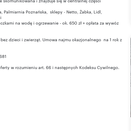
ze skomunikowana i znajduje się w centralnej części
a, Palmiarnia Poznańska, sklepy - Netto, Żabka, Lidl,
i
liczkami na wodę i ogrzewanie - ok. 650 zł + opłata za wywóz
 bez dzieci i zwierząt. Umowa najmu okazjonalnego na 1 rok z
 681
oferty w rozumieniu art. 66 i następnych Kodeksu Cywilnego.