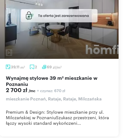
39,11
m
2
69
zł/m
2
2
Wynajmę stylowe 39 m² mieszkanie w
Poznaniu
2 700 zł
+ czynsz: 670 zł
/mc
mieszkanie Poznań, Rataje, Rataje, Milczańska
Premium & Design: Stylowe mieszkanie przy ul.
Milczańskiej w PoznaniuSzukasz przestrzeni, która
łączy wysoki standard wykończeni...