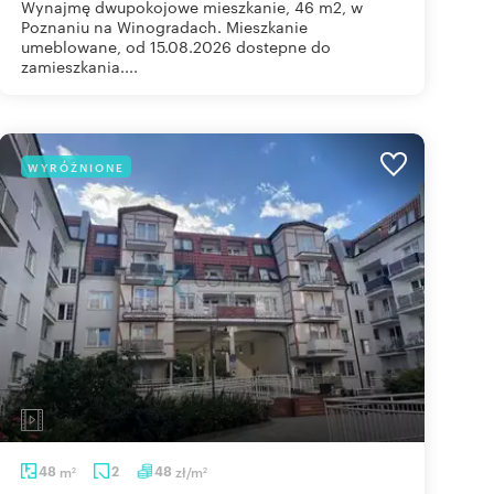
Wynajmę dwupokojowe mieszkanie, 46 m2, w
Poznaniu na Winogradach. Mieszkanie
umeblowane, od 15.08.2026 dostepne do
zamieszkania....
WYRÓŻNIONE
48
m
2
48
zł/m
2
2