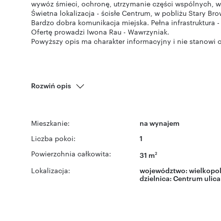
wywóz śmieci, ochronę, utrzymanie części wspólnych, win
Świetna lokalizacja - ścisłe Centrum, w pobliżu Stary Br
Bardzo dobra komunikacja miejska. Pełna infrastruktura -
Ofertę prowadzi Iwona Rau - Wawrzyniak.
Rozwiń opis
Mieszkanie:
na wynajem
Liczba pokoi:
1
Powierzchnia całkowita:
31 m
2
Lokalizacja:
województwo:
wielkopol
dzielnica:
Centrum
ulica