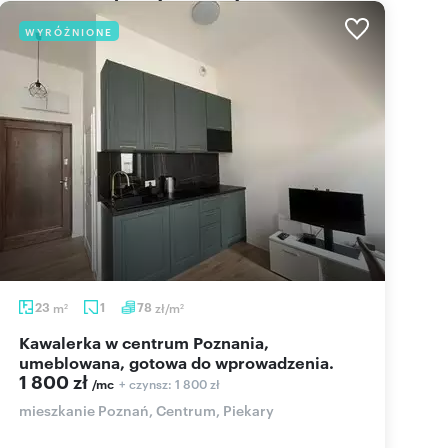
WYRÓŻNIONE
23
m
1
78
zł/m
2
2
Kawalerka w centrum Poznania,
umeblowana, gotowa do wprowadzenia.
1 800 zł
+ czynsz: 1 800 zł
/mc
mieszkanie Poznań, Centrum, Piekary