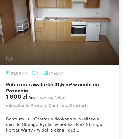
31,50
m
1
57
zł/m
2
2
Polecam kawalerkę 31,5 m² w centrum
Poznania
1 800 zł
+ czynsz: 450 zł
/mc
mieszkanie Poznań, Centrum, Czartoria
Centrum - ul. Czartoria doskonała lokalizacja : 1
min do Starego Rynku ,w pobliżu Park Starego
Koryta Warty - widok z okna , duż...