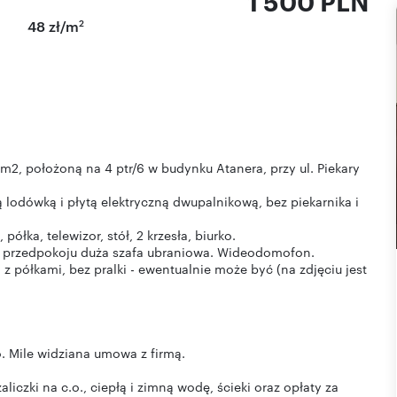
1 500 PLN
2
48 zł/m
, położoną na 4 ptr/6 w budynku Atanera, przy ul. Piekary
lodówką i płytą elektryczną dwupalnikową, bez piekarnika i
ółka, telewizor, stół, 2 krzesła, biurko.
 W przedpokoju duża szafa ubraniowa. Wideodomofon.
z półkami, bez pralki - ewentualnie może być (na zdjęciu jest
 Mile widziana umowa z firmą.
aliczki na c.o., ciepłą i zimną wodę, ścieki oraz opłaty za