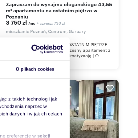
Zapraszam do wynajmu eleganckiego 43,55
m² apartamentu na ostatnim piętrze w
Poznaniu
3 750 zł
+ czynsz: 730 zł
/mc
mieszkanie Poznań, Centrum, Garbary
ELEGANCKI APARTAMENT NA OSTATNIM PIĘTRZE
PRZY PARKU CYTADELANowoczesny apartament z
miejscem w hali garażowej i klimatyzacją | O...
O plikach cookies
ąc z takich technologii jak
 wychodzenia naprzeciw
ch danych i w jakich celach
sne preferencje w
sekcji