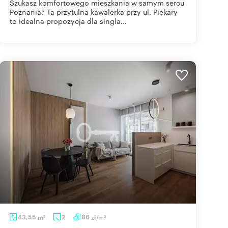
Szukasz komfortowego mieszkania w samym sercu
Poznania? Ta przytulna kawalerka przy ul. Piekary
to idealna propozycja dla singla...
43,55
m
2
86
zł/m
2
2