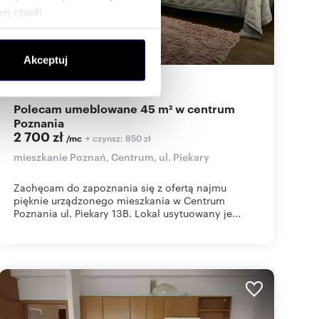
j chwili.
ołecznościowe i analizować
Akceptuj
artnerom społecznościowym,
anymi od Ciebie lub
45
m
1
60
zł/m
2
2
Polecam umeblowane 45 m² w centrum
Poznania
2 700 zł
+ czynsz: 850 zł
/mc
mieszkanie Poznań, Centrum, ul. Piekary
Zachęcam do zapoznania się z ofertą najmu
pięknie urządzonego mieszkania w Centrum
Poznania ul. Piekary 13B. Lokal usytuowany je...