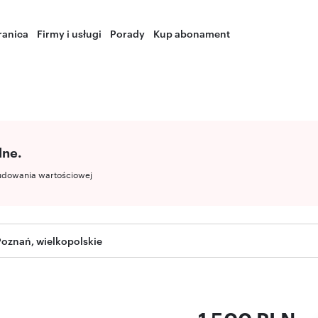
ranica
Firmy i usługi
Porady
Kup abonament
lne.
udowania wartościowej
oznań, wielkopolskie