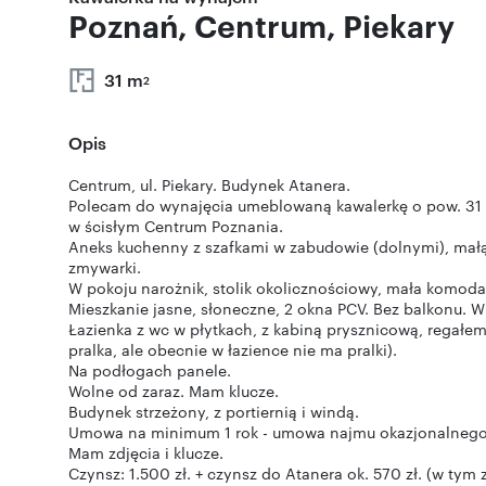
Poznań, Centrum, Piekary
31 m
2
Opis
Centrum, ul. Piekary. Budynek Atanera.
Polecam do wynajęcia umeblowaną kawalerkę o pow. 31 m2
w ścisłym Centrum Poznania.
Aneks kuchenny z szafkami w zabudowie (dolnymi), małą 
zmywarki.
W pokoju narożnik, stolik okolicznościowy, mała komoda, p
Mieszkanie jasne, słoneczne, 2 okna PCV. Bez balkonu.
Łazienka z wc w płytkach, z kabiną prysznicową, regałem 
pralka, ale obecnie w łazience nie ma pralki).
Na podłogach panele.
Wolne od zaraz. Mam klucze.
Budynek strzeżony, z portiernią i windą.
Umowa na minimum 1 rok - umowa najmu okazjonalnego.
Mam zdjęcia i klucze.
Czynsz: 1.500 zł. + czynsz do Atanera ok. 570 zł. (w tym z