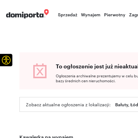
Sprzedaż
Wynajem
Pierwotny
Zag
Otwórz pasek narzędzi
To ogłoszenie jest już nieaktua
Ogłoszenia archiwalne prezentujemy w celu b
bazy średnich cen nieruchomości.
Zobacz aktualne ogłoszenia z lokalizacji:
Bałuty, Łód
Kawalerka na wynajem