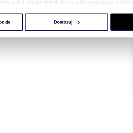
plików cookie możesz zmienić lub wycofać swoją zgodę w dowolne
do spersonalizowania treści i reklam, aby oferować funkcje sp
ookie
Dostosuj
ormacje o tym, jak korzystasz z naszej witryny, udostępniamy p
Partnerzy mogą połączyć te informacje z innymi danymi otrzym
nia z ich usług.