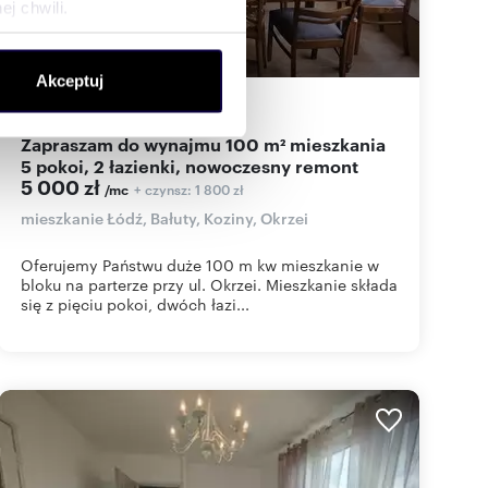
j chwili.
ołecznościowe i analizować
Akceptuj
artnerom społecznościowym,
100
m
5
50
zł/m
2
2
anymi od Ciebie lub
Zapraszam do wynajmu 100 m² mieszkania
5 pokoi, 2 łazienki, nowoczesny remont
5 000 zł
+ czynsz: 1 800 zł
/mc
mieszkanie Łódź, Bałuty, Koziny, Okrzei
Oferujemy Państwu duże 100 m kw mieszkanie w
bloku na parterze przy ul. Okrzei. Mieszkanie składa
się z pięciu pokoi, dwóch łazi...