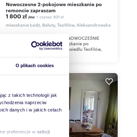
Nowoczesne 2-pokojowe mieszkanie po
remoncie zapraszam
1 800 zł
+ czynsz: 621 zł
/mc
mieszkanie Łódź, Bałuty, Teofilów, Aleksandrowska
POLECAM bardzo atrakcyjne, NOWOCZEŚNIE
umeblowane 2-pokojowe mieszkanie po
GENERALNYM REMONCIE, na osiedlu Teofilów,
rejon ulicy...
O plikach cookies
WYRÓŻNIONE
ąc z takich technologii jak
 wychodzenia naprzeciw
ch danych i w jakich celach
sne preferencje w
sekcji