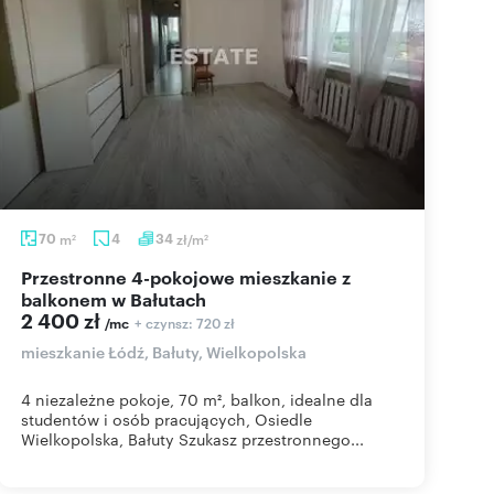
70
m
4
34
zł/m
2
2
Przestronne 4-pokojowe mieszkanie z
balkonem w Bałutach
2 400 zł
+ czynsz: 720 zł
/mc
mieszkanie Łódź, Bałuty, Wielkopolska
4 niezależne pokoje, 70 m², balkon, idealne dla
studentów i osób pracujących, Osiedle
Wielkopolska, Bałuty Szukasz przestronnego...