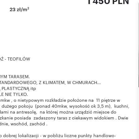
1 450 PLN
2
23 zł/m
ÓDŹ - TEOFILÓW
YM TARASEM.
STANDARDOWEGO, Z KLIMATEM, W CHMURACH...
IĄ PLASTYCZNĄ itp
E NIE TYLKO.
mkw , o nietypowym rozkładzie położone na 11 piętrze w
 z dużego pokoju (ponad 40mkw, wysokość ok 3,5 m), kuchni,
odami na antresolę, na której można urządzić miejsce do
zkanie posiada zadaszony taras z ciekawym widokiem . Dwie
dnie, wschód, zachód .
dobrej lokalizacji - w pobliżu liczne punkty handlowo-