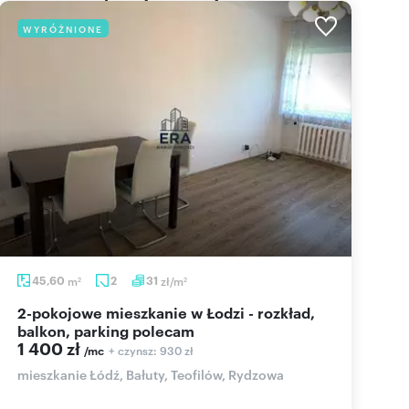
WYRÓŻNIONE
45,60
m
2
31
zł/m
2
2
2-pokojowe mieszkanie w Łodzi - rozkład,
balkon, parking polecam
1 400 zł
+ czynsz: 930 zł
/mc
mieszkanie Łódź, Bałuty, Teofilów, Rydzowa