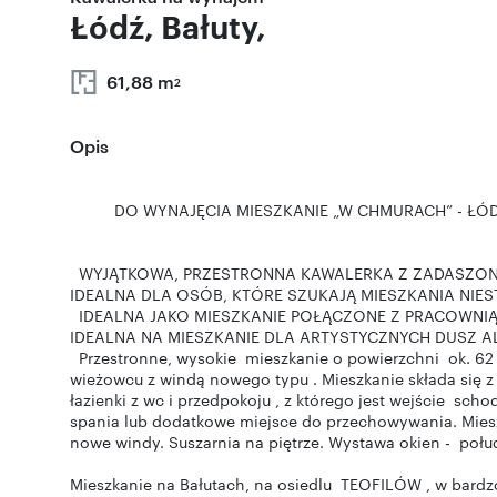
Łódź, Bałuty,
61,88 m
2
Opis
DO WYNAJĘCIA MIESZKANIE „W CHMURACH” - Ł
WYJĄTKOWA, PRZESTRONNA KAWALERKA Z ZADASZON
IDEALNA DLA OSÓB, KTÓRE SZUKAJĄ MIESZKANIA NIE
IDEALNA JAKO MIESZKANIE POŁĄCZONE Z PRACOWN
IDEALNA NA MIESZKANIE DLA ARTYSTYCZNYCH DUSZ AL
Przestronne, wysokie mieszkanie o powierzchni ok. 62 
wieżowcu z windą nowego typu . Mieszkanie składa się
łazienki z wc i przedpokoju , z którego jest wejście sch
spania lub dodatkowe miejsce do przechowywania. Mies
nowe windy. Suszarnia na piętrze. Wystawa okien - połu
Mieszkanie na Bałutach, na osiedlu TEOFILÓW , w bardzo 