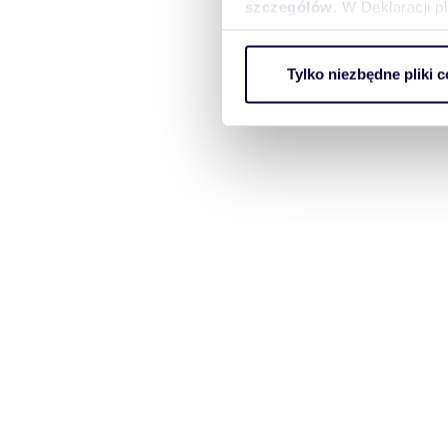
szczegółów
. W Deklaracji 
Wykorzystujemy pliki cookie 
Tylko niezbędne pliki c
ruch w naszej witrynie. Inf
reklamowym i analitycznym. 
uzyskanymi podczas korzysta