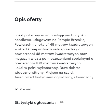
Opis oferty
Lokal położony w wolnostojącym budynku
handlowo-usługowym na Rampie Brzeskiej.
Powierzchnia lokalu 148 metrów kwadratowych
w skład której wchodzi sala sprzedaży o
powierzchni 48 metrów kwadratowych oraz
magazyn wraz z pomieszczeniami socjalnymi o
powierzchni 100 metrów kwadratowych.
Lokal w pełni wykończony. Duże dobrze
widoczne witryny. Miejsce na szyld.
Teren przed budynkiem ogrodzony, utwardzony
kostką. Parking.
Oferta atrakcyjna ze względu na położenie przy
Rozwiń
trasie Chełm-Dorohusk.
Statystyki ogłoszenia: