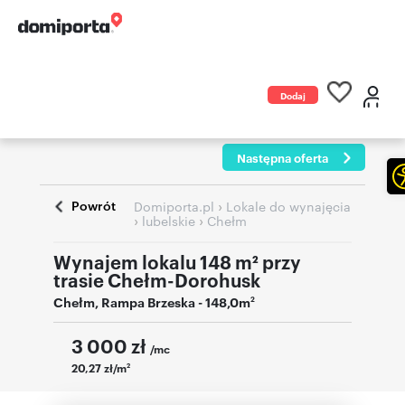
Dodaj
ogłoszenie
Następna oferta
Powrót
›
Domiporta.pl
Lokale do wynajęcia
›
›
lubelskie
Chełm
Wynajem lokalu 148 m² przy
trasie Chełm-Dorohusk
Chełm
,
Rampa Brzeska
- 148,0m
2
3 000
zł
/mc
20,27 zł/m
2