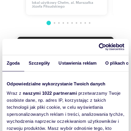
lokal użytkowy Chełm, al. Marszałka
lokal 
Józefa Piłsudskiego
Szyma
Wyślij
wiadomość
Zgoda
Szczegóły
Ustawienia reklam
O plikach c
To najlepszy
sposób, aby
Odpowiedzialne wykorzystanie Twoich danych
właściciel
oferty
Wraz z
naszymi 1022 partnerami
przetwarzamy Twoje
osobiste dane, np. adres IP, korzystając z takich
szybko się z
technologii jak pliki cookie, w celu wyświetlania
Tobą
spersonalizowanych reklam i treści, analizowania tychże,
skontaktował!
wychodzenia naprzeciw oczekiwaniom użytkowników i
rozwoju produktów. Masz wybór odnośnie tego, kto