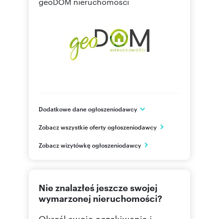
geoDOM nieruchomości
Dodatkowe dane ogłoszeniodawcy
ul.Dzieci Zamojszczyzny 22
Zobacz wszystkie oferty ogłoszeniodawcy
Lublin
lubelskie
PL
Zobacz wizytówkę ogłoszeniodawcy
728 93
Pokaż telefon
Nie znalazłeś jeszcze swojej
wymarzonej nieruchomości?
Określ swoje oczekiwania i