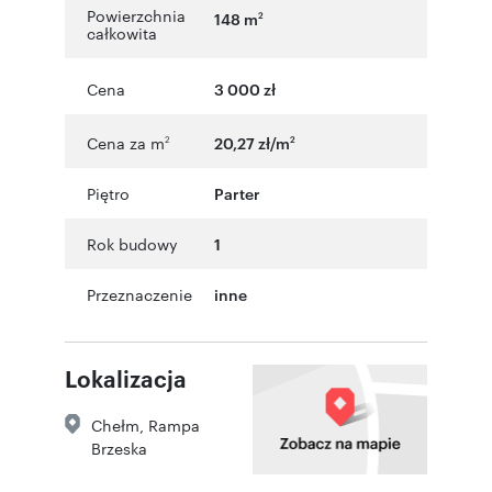
Powierzchnia
148 m
2
całkowita
Cena
3 000 zł
Cena za m
20,27 zł/m
2
2
Piętro
Parter
Rok budowy
1
Przeznaczenie
inne
Lokalizacja
Chełm
,
Rampa
Brzeska