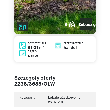
6
Zobacz galerię
POWIERZCHNIA
PRZEZNACZENIE
2
handel
61,01 m
PIĘTRO
parter
Szczegóły oferty
2238/3685/OLW
Kategoria
Lokale użytkowe na
wynajem