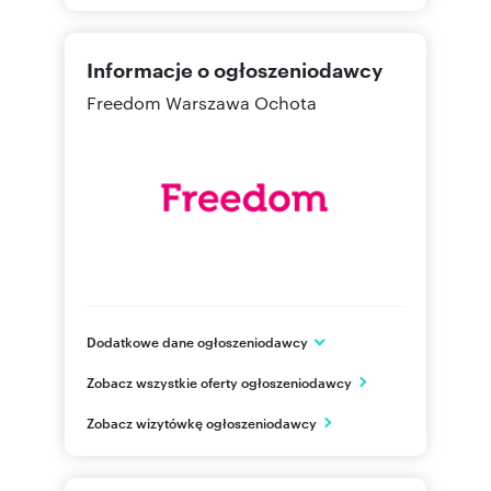
Informacje o ogłoszeniodawcy
Freedom Warszawa Ochota
Dodatkowe dane ogłoszeniodawcy
Al. Jerozolimskie 101/6
Zobacz wszystkie oferty ogłoszeniodawcy
Warszawa
mazowieckie
PL
Zobacz wizytówkę ogłoszeniodawcy
222991
Pokaż telefon