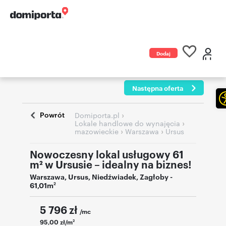
Dodaj
ogłoszenie
Następna oferta
Powrót
›
Domiporta.pl
›
Lokale handlowe do wynajęcia
›
›
mazowieckie
Warszawa
Ursus
Nowoczesny lokal usługowy 61
m² w Ursusie – idealny na biznes!
Warszawa
,
Ursus
,
Niedźwiadek
,
Zagłoby
-
61,01m
2
5 796
zł
/mc
95,00 zł/m
2