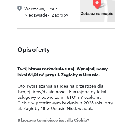
Warszawa
,
Ursus
,
Niedźwiadek
,
Zagłoby
Opis oferty
Twój biznes rozkwitnie tutaj! Wynajmij nowy
lokal 61,01 m² przy ul. Zagłoby
w Ursusie
.
Oto Twoja szansa na idealną przestrzeń dla
Twojej firmy/działalności! Funkcjonalny lokal
usługowy o powierzchni 61,01 m² czeka na
Ciebie w prestiżowym budynku z 2025 roku przy
ul. Zagłoby 16 w Ursusie-Niedźwiadek.
Dlaczego to miejsce jest dla Ciebie?
Maksymalna widoczność i dostępność:
Dzięki dużej nowej, rozwijającej się