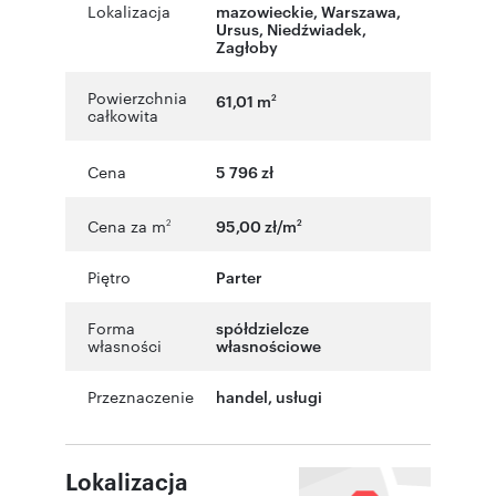
Lokalizacja
mazowieckie
,
Warszawa
,
Ursus
,
Niedźwiadek
,
Zagłoby
Powierzchnia
61,01 m
2
całkowita
Cena
5 796 zł
Cena za m
95,00 zł/m
2
2
Piętro
Parter
Forma
spółdzielcze
własności
własnościowe
Przeznaczenie
handel
,
usługi
Lokalizacja