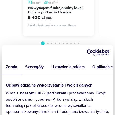
m
zł/m
88
61
190
2
2
To doskonała okazja, by otworzyć swój biznes w
Na wynajem funkcjonalny lokal
Polecam budynek 190m2 z
i
biurowy 88 m² w Ursusie
potenc
lokalizacji z ogromnym potencjałem. Osiedle
maga
5 400 zł
"Złota Oksza" to ciągle rosnąca społeczność, co
/mc
7 50
gwarantuje stały dopływ potencjalnych
lokal użytkowy Warszawa, Ursus
klientów. Nowoczesna infrastruktura i dogodny
,
lokal 
dojazd sprawiają, że Twój punkt będzie łatwo
dostępny dla wszystkich.
Warunki:
Czynsz:
5796 zł netto/miesiąc (plus koszty
eksploatacyjne).
Kaucja:
Wymagana kaucja zwrotna.
Wyślij
Zgoda
Szczegóły
Ustawienia reklam
O plikach c
Dostępność:
Od zaraz!
wiadomość
Nie zwlekaj! Zadzwoń lub napisz, aby umówić się
na prezentację i zobaczyć ten lokal na własne
To najlepszy
Odpowiedzialne wykorzystanie Twoich danych
oczy.
sposób, aby
Wraz z
naszymi 1022 partnerami
przetwarzamy Twoje
Waldemar Siwiński
właściciel
osobiste dane, np. adres IP, korzystając z takich
oferty
technologii jak pliki cookie, w celu wyświetlania
szybko się z
spersonalizowanych reklam i treści, analizowania tychże,