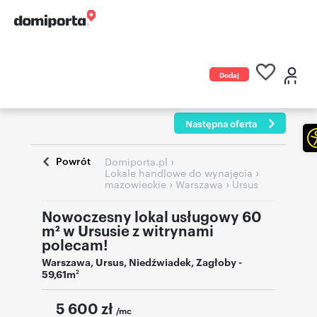
Dodaj
ogłoszenie
Następna oferta
Powrót
›
Domiporta.pl
›
Lokale handlowe do wynajęcia
›
›
mazowieckie
Warszawa
Ursus
Nowoczesny lokal usługowy 60
m² w Ursusie z witrynami
polecam!
Warszawa
,
Ursus
,
Niedźwiadek
,
Zagłoby
-
59,61m
2
5 600
zł
/mc