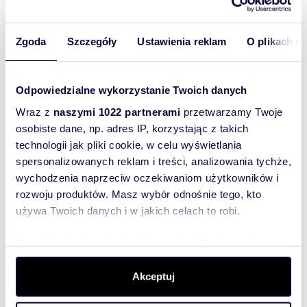
Freedom Warszawa Ochota
Zgoda
Szczegóły
Ustawienia reklam
O plikach c
Waldemar
Siwiński
Freedom Warszawa Ochota
Odpowiedzialne wykorzystanie Twoich danych
Wraz z
naszymi 1022 partnerami
przetwarzamy Twoje
887777
Pokaż telefon
osobiste dane, np. adres IP, korzystając z takich
technologii jak pliki cookie, w celu wyświetlania
spersonalizowanych reklam i treści, analizowania tychże,
wychodzenia naprzeciw oczekiwaniom użytkowników i
Zostaw telefon, oddzwonimy
rozwoju produktów. Masz wybór odnośnie tego, kto
bezpłatnie
używa Twoich danych i w jakich celach to robi.
Zatwierdź
Dowiedz się więcej odnośnie tego, jak Twoje osobiste
dane są przetwarzane oraz ustaw własne preferencje w
sekcji szczegółów
. W Deklaracji plików cookie możesz
Akceptuj
zmienić lub wycofać swoją zgodę w dowolnej chwili.