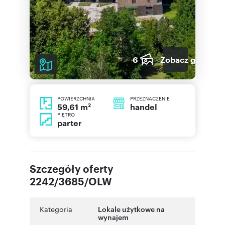
6
Zobacz galerię
POWIERZCHNIA
PRZEZNACZENIE
2
handel
59,61 m
PIĘTRO
parter
Szczegóły oferty
2242/3685/OLW
Kategoria
Lokale użytkowe na
wynajem