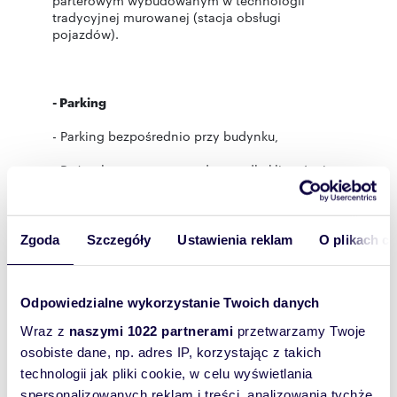
parterowym wybudowanym w technologii
tradycyjnej murowanej (stacja obsługi
pojazdów).
- Parking
- Parking bezpośrednio przy budynku,
- Duży plac manewrowy, dostęp dla klientów i
dostawców.
Zgoda
Szczegóły
Ustawienia reklam
O plikach c
- Lokalizacja i otoczenie
- Lokalizacja w przemysłowej części miasta
Odpowiedzialne wykorzystanie Twoich danych
Rzeszów,
Wraz z
naszymi 1022 partnerami
przetwarzamy Twoje
- Pełen dostęp do infrastruktury handlowo-
osobiste dane, np. adres IP, korzystając z takich
przemysłowej,
technologii jak pliki cookie, w celu wyświetlania
- Ok. 300 m do najbliższych przystanków
spersonalizowanych reklam i treści, analizowania tychże,