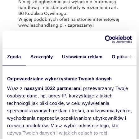
Niniejsze ogłoszenie jest wyłącznie informacją
handlową i nie stanowi oferty w rozumieniu art.
66 Kodeksu Cywilnego.
Więcej podobnych ofert na stronie internetowej
www.leachandlang.pl - zapraszamy!
Rozwiń opis
Zgoda
Szczegóły
Ustawienia reklam
O plikach c
Garaż:
na wynajem
Powierzchni
11,50 m
2
Odpowiedzialne wykorzystanie Twoich danych
a całkowita:
Wraz z
naszymi 1022 partnerami
przetwarzamy Twoje
Lokalizacja:
województwo:
małopolskie
osobiste dane, np. adres IP, korzystając z takich
powiat:
Kraków
gmina:
Bronowice
miejscowość:
Kraków
dzielnica:
technologii jak pliki cookie, w celu wyświetlania
Bronowice
ulica:
Stańczyka
spersonalizowanych reklam i treści, analizowania tychże,
Podobne oferty w tej lokalizacji
wychodzenia naprzeciw oczekiwaniom użytkowników i
rozwoju produktów. Masz wybór odnośnie tego, kto
używa Twoich danych i w jakich celach to robi.