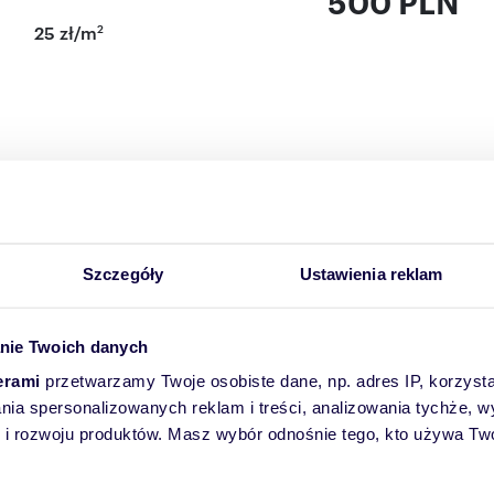
500 PLN
2
25 zł/m
ynie na ulicy Widokowej.
azdowa, dwuskrzydłowa prowadząca na teren posesji.
 albo rozwierne (dwuskrzydłowe) lub uchylne (unoszone do
sy lub / transportery. Maksymalne światło wjazdu to 1,95 m.
Szczegóły
Ustawienia reklam
wej w rozumieniu Kodeksu Cywilnego.
nie Twoich danych
erami
przetwarzamy Twoje osobiste dane, np. adres IP, korzystaj
lania spersonalizowanych reklam i treści, analizowania tychże,
 rozwoju produktów. Masz wybór odnośnie tego, kto używa Twoi