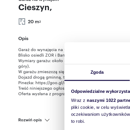
Cieszyn,
20 m
2
Opis
Garaż do wynajęcia na terenie prywatnej posesji w Ciesz
Blisko osiedli ZOR i Banotówki. Automatyczna brama wj
Wymiary garażu: około 5,8m x około 2,8m. Drzwi garażu
góry).
W garażu zmieszczą się z łatwością średniej wielkości bu
Zgoda
Dojazd drogą gminną, teren działki odgrodzony.
Pinezka: https://goo.gl/maps/iC5Tv4pd3K7KvzBs7
Treść niniejszego ogłoszenia nie stanowi oferty handlo
Odpowiedzialne wykorzysta
Oferta wysłana z programu IMO dla biur nieruchomości
Wraz z
naszymi 1022 partn
pliki cookie, w celu wyświet
oczekiwaniom użytkowników i
Rozwiń opis
to robi.