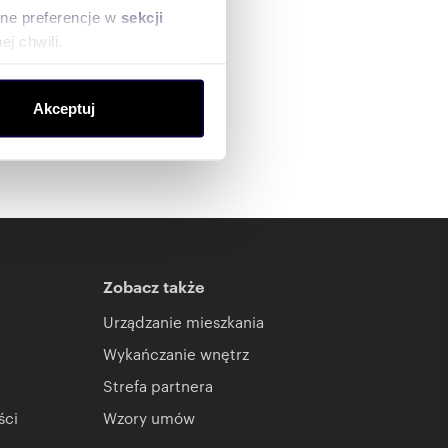
sne preferencje w
sekcji
j chwili.
ołecznościowe i analizować
Akceptuj
artnerom społecznościowym,
anymi od Ciebie lub
Zobacz także
Urządzanie mieszkania
Wykańczanie wnętrz
Strefa partnera
ści
Wzory umów