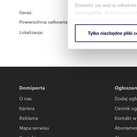
Dowiedz się więcej odnośnie
Garaż:
na wynajem
szczegółów
. W Deklaracji 
Powierzchnia całkowita:
20 m
2
Wykorzystujemy pliki cookie 
Lokalizacja:
województwo:
śląskie
po
Tylko niezbędne pliki c
ruch w naszej witrynie. Inf
reklamowym i analitycznym. 
uzyskanymi podczas korzysta
Domiporta
Ogłoszen
O nas
Dodaj ogł
Kariera
Cennik og
Reklama
Kontakt w
Mapa serwisu
Abonament