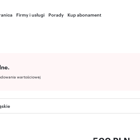
ranica
Firmy i usługi
Porady
Kup abonament
lne.
udowania wartościowej
ąskie