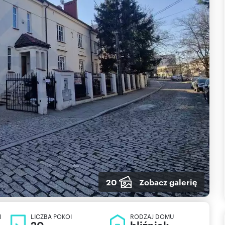
20
Zobacz galerię
I
LICZBA POKOI
RODZAJ DOMU