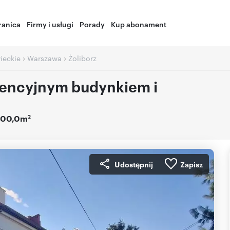
ranica
Firmy i usługi
Porady
Kup abonament
›
›
ieckie
Warszawa
Żoliborz
encyjnym budynkiem i
2
700,0m
Udostępnij
Zapisz