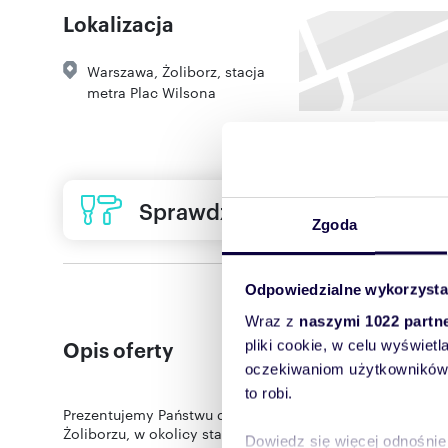
Lokalizacja
Warszawa
,
Żoliborz
,
stacja
metra Plac Wilsona
Sprawdź ofertę usług remon
Zgoda
Odpowiedzialne wykorzysta
Wraz z
naszymi 1022 partn
Opis oferty
pliki cookie, w celu wyświet
oczekiwaniom użytkowników i
to robi.
Prezentujemy Państwu do wynajmu duży dom o nietypowej
Żoliborzu, w okolicy stacji metra. Całkowita powierzchn
Dowiedz się więcej odnośnie