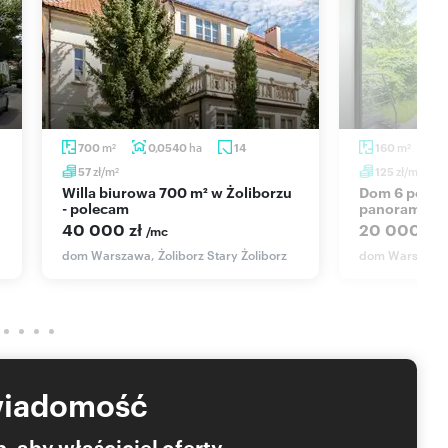
I CRM (asaricrm.com)
m
ha
m
700
0,0540
14
160
2
2
zł/m
zł/m
57
125
2
2
Willa biurowa 700 m² w Żoliborzu
Dom 6 pokoi 160 m² z ogrodem i
- polecam
panoramiczn
40 000 zł
20 000 zł
/mc
dom Warszawa, Żoliborz Stary Żoliborz
dom Warszawa, 
wiadomość
, aby właściciel oferty