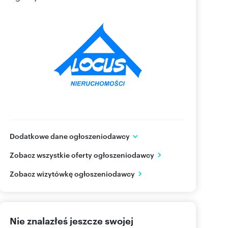
Dodatkowe dane ogłoszeniodawcy
Pl.Trzech Krzyży 3
Zobacz wszystkie oferty ogłoszeniodawcy
Warszawa
mazowieckie
PL
Zobacz wizytówkę ogłoszeniodawcy
228 28
Pokaż telefon
Nie znalazłeś jeszcze swojej