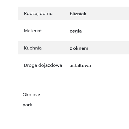
Rodzaj domu
bliźniak
Materiał
cegła
Kuchnia
z oknem
Droga dojazdowa
asfaltowa
Okolica:
park