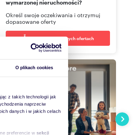
wymarzonej nieruchomości?
Określ swoje oczekiwania i otrzymuj
dopasowane oferty
Powiadom o nowych ofertach
O plikach cookies
ąc z takich technologii jak
 wychodzenia naprzeciw
ch danych i w jakich celach
Następn
sne preferencje w
sekcji