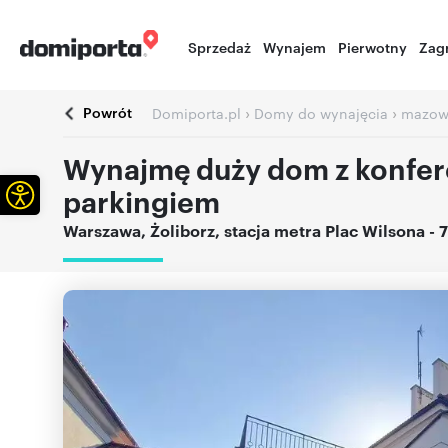
Sprzedaż
Wynajem
Pierwotny
Zag
Powrót
›
›
Domiporta.pl
Domy do wynajęcia
mazow
Wynajmę duży dom z konfer
Otwórz pasek narzędzi
parkingiem
Warszawa
,
Żoliborz
,
stacja metra Plac Wilsona
- 