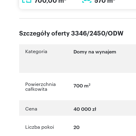
700,00 m
570 m
Szczegóły oferty 3346/2450/ODW
Kategoria
Domy na wynajem
Powierzchnia
2
700 m
całkowita
Cena
40 000 zł
Liczba pokoi
20