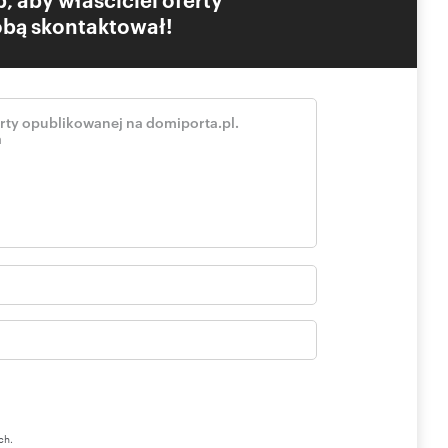
Tobą skontaktował!
ch.