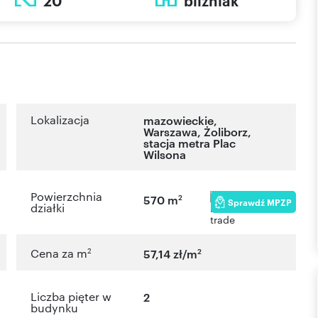
20
bliźniak
Lokalizacja
mazowieckie
,
Warszawa
,
Żoliborz
,
stacja metra Plac
Wilsona
Powierzchnia
2
570 m
Sprawdź MPZP
działki
2
2
Cena za m
57,14 zł/m
Liczba pięter w
2
budynku