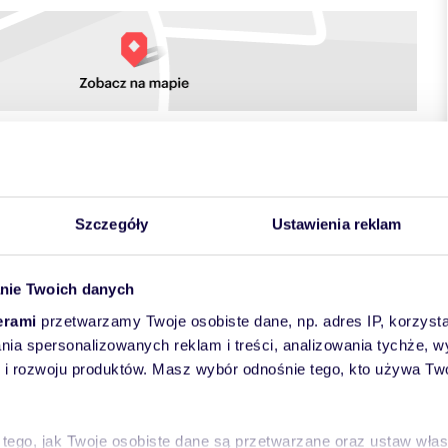
towych
Szczegóły
Ustawienia reklam
nie Twoich danych
erami
przetwarzamy Twoje osobiste dane, np. adres IP, korzystaj
lania spersonalizowanych reklam i treści, analizowania tychże,
 rozwoju produktów. Masz wybór odnośnie tego, kto używa Twoi
 architekturze idealny na cele biurowe. Zlokalizowany na
ia to 700 m2
 tego, jak Twoje osobiste dane są przetwarzane oraz ustaw wła