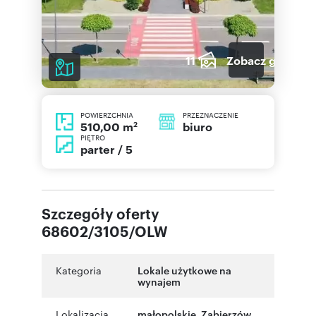
11
Zobacz galerię
POWIERZCHNIA
PRZEZNACZENIE
2
biuro
510,00 m
PIĘTRO
parter / 5
Szczegóły oferty
68602/3105/OLW
Kategoria
Lokale użytkowe na
wynajem
Lokalizacja
małopolskie
,
Zabierzów
,