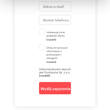
otrzymanymi od Ciebie lub uzyskanymi podczas
korzystania z ich usług.
Interesują mnie
podobne oferty
(rozwiń)
Chcę otrzymywać
informacje o
promocjach i
usługach.
(rozwiń)
Administratorem danych
jest Domiporta Sp. z o.o.
(rozwiń)
Wyślij zapytanie