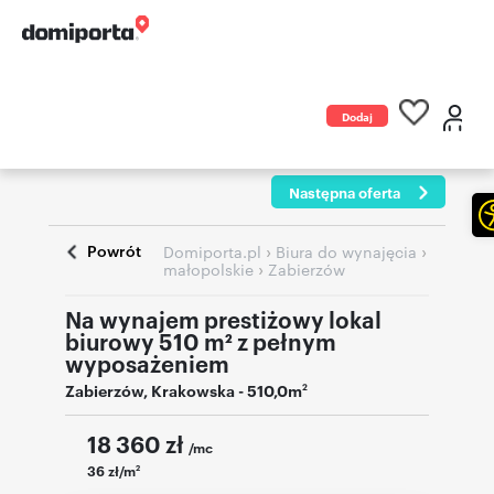
Dodaj
ogłoszenie
Następna oferta
Powrót
›
›
Domiporta.pl
Biura do wynajęcia
›
małopolskie
Zabierzów
Na wynajem prestiżowy lokal
biurowy 510 m² z pełnym
wyposażeniem
Zabierzów
,
Krakowska
- 510,0m
2
18 360
zł
/mc
36 zł/m
2