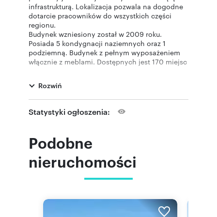
infrastrukturą. Lokalizacja pozwala na dogodne
dotarcie pracowników do wszystkich części
regionu.
Budynek wzniesiony został w 2009 roku.
Posiada 5 kondygnacji naziemnych oraz 1
podziemną. Budynek z pełnym wyposażeniem
włącznie z meblami. Dostępnych jest 170 miejsc
parkingowych w parkingu naziemnym) oraz 178
miejsc parkingowych w parkingu podziemnym.
Rozwiń
Szukasz biura, lokalu magazynu? Mamy ponad 3
000 ofert dla Ciebie!
Kompleksowo doradzamy w zakresie wyboru
Statystyki ogłoszenia:
lokalizacji, standardu wykończenia, strategii czy
również umeblowania. Sprawdź nasze usługi.
www.walterherz.com
Podobne
Niniejsza oferta handlowa nie stanowi oferty w
rozumieniu przepisów Kodeksy Cywilnego oraz
nieruchomości
innych właściwych przepisów prawnych.
Informacje umieszczone na stronie internetowej
służą jedynie celom informacyjnym.
Oferta wysłana z programu dla biur
nieruchomości ASARI CRM (asaricrm.com)