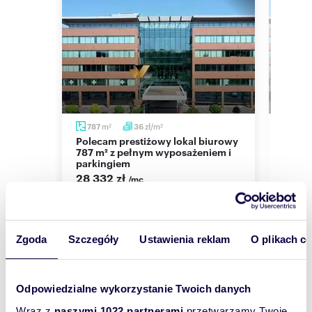
Numer oferty: 68602/3105/OLW
Nr licencji zawodowej: 18080
m
zł/m
787
36
819
2
2
Polecam prestiżowy lokal biurowy
Prestiżowe biuro z pełnym
787 m² z pełnym wyposażeniem i
wypos
parkingiem
294 
28 332 zł
/mc
lokal 
owska
lokal użytkowy Zabierzów, Krakowska
Zgoda
Szczegóły
Ustawienia reklam
O plikach c
Odpowiedzialne wykorzystanie Twoich danych
Wyślij
Wraz z
naszymi 1022 partnerami
przetwarzamy Twoje