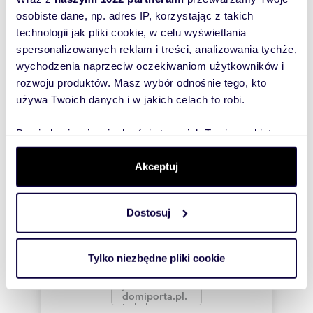
wiadomość
osobiste dane, np. adres IP, korzystając z takich
technologii jak pliki cookie, w celu wyświetlania
To najlepszy
spersonalizowanych reklam i treści, analizowania tychże,
sposób, aby
wychodzenia naprzeciw oczekiwaniom użytkowników i
właściciel
rozwoju produktów. Masz wybór odnośnie tego, kto
oferty
używa Twoich danych i w jakich celach to robi.
szybko się z
Tobą
Dowiedz się więcej odnośnie tego, jak Twoje osobiste
skontaktował!
dane są przetwarzane oraz ustaw własne preferencje w
sekcji szczegółów
. W Deklaracji plików cookie możesz
Akceptuj
zmienić lub wycofać swoją zgodę w dowolnej chwili.
Dostosuj
Wykorzystujemy pliki cookie do spersonalizowania treści
i reklam, aby oferować funkcje społecznościowe i
analizować ruch w naszej witrynie. Informacje o tym, jak
Tylko niezbędne pliki cookie
korzystasz z naszej witryny, udostępniamy partnerom
społecznościowym, reklamowym i analitycznym.
Partnerzy mogą połączyć te informacje z innymi danymi