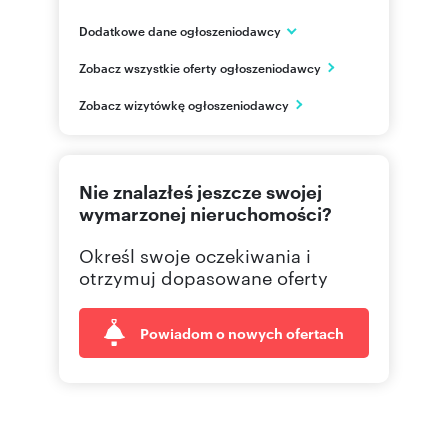
Dodatkowe dane ogłoszeniodawcy
ul. Chłodna 51
Zobacz wszystkie oferty ogłoszeniodawcy
Warszawa
mazowieckie
PL
Zobacz wizytówkę ogłoszeniodawcy
221120
Pokaż telefon
Nie znalazłeś jeszcze swojej
wymarzonej nieruchomości?
Określ swoje oczekiwania i
otrzymuj dopasowane oferty
Powiadom o nowych ofertach