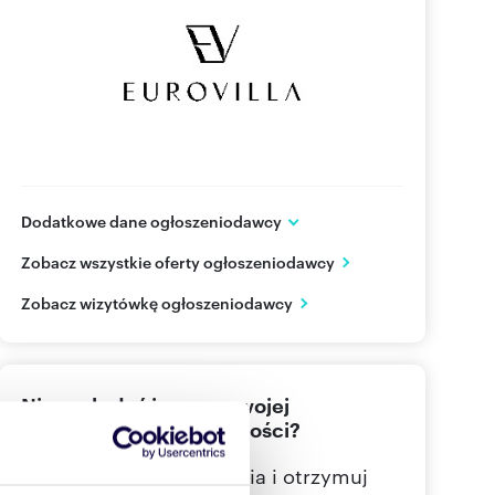
Dodatkowe dane ogłoszeniodawcy
ul.Sarmacka 16 lok.U140
Zobacz wszystkie oferty ogłoszeniodawcy
Warszawa, Wilanów
mazowieckie
PL
Zobacz wizytówkę ogłoszeniodawcy
505 06
Pokaż telefon
Nie znalazłeś jeszcze swojej
wymarzonej nieruchomości?
Określ swoje oczekiwania i otrzymuj