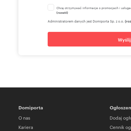
Chcę otrzymywać informacje o promocjach i usługa
(rozwiń)
Administratorem danych jest Domiporta Sp. z o.o.
(ro
Wyśli
Domiporta
Ogłoszen
O nas
Dodaj ogł
Kariera
Cennik og