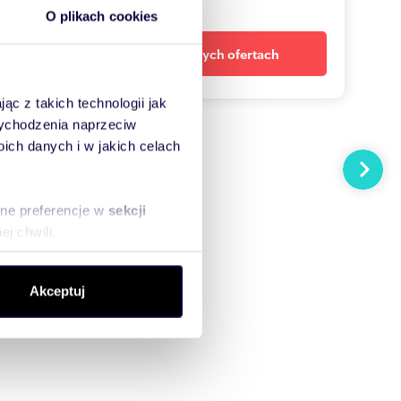
dopasowane oferty
O plikach cookies
Powiadom o nowych ofertach
ąc z takich technologii jak
 wychodzenia naprzeciw
ch danych i w jakich celach
Następn
sne preferencje w
sekcji
j chwili.
ołecznościowe i analizować
Akceptuj
artnerom społecznościowym,
anymi od Ciebie lub