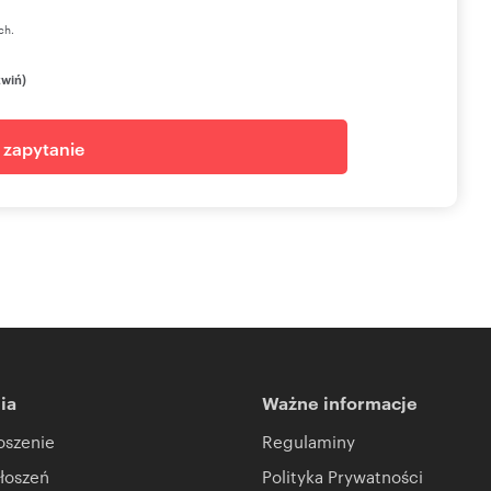
ch.
zwiń)
j zapytanie
ia
Ważne informacje
oszenie
Regulaminy
łoszeń
Polityka Prywatności