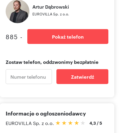
Artur
Dąbrowski
EUROVILLA Sp. z o.o.
885 -
Pokaż telefon
Zostaw telefon, oddzwonimy bezpłatnie
Zatwierdź
Informacje o ogłoszeniodawcy
EUROVILLA Sp. z o.o.
4,3
/
5