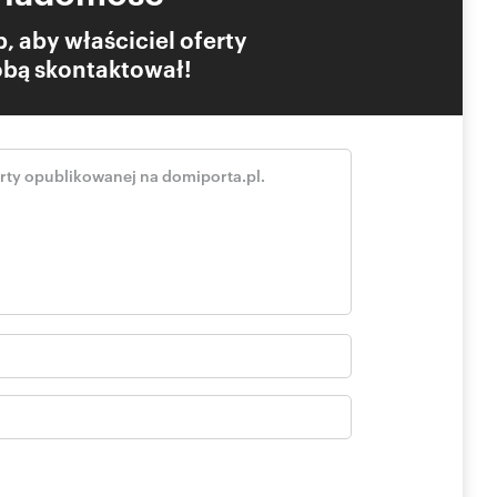
, aby właściciel oferty
Tobą skontaktował!