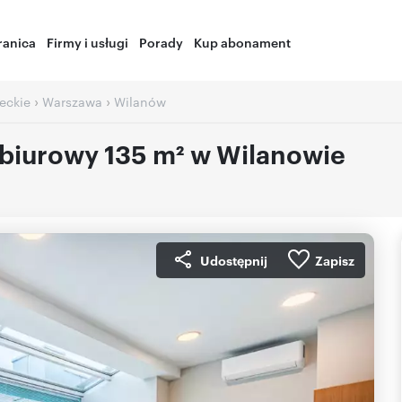
ranica
Firmy i usługi
Porady
Kup abonament
›
›
eckie
Warszawa
Wilanów
biurowy 135 m² w Wilanowie
Udostępnij
Zapisz