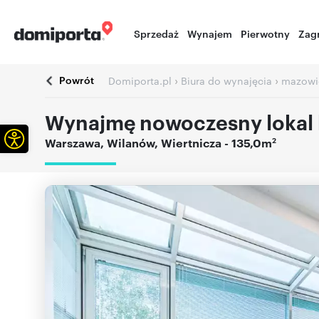
Sprzedaż
Wynajem
Pierwotny
Zag
Powrót
›
›
Domiporta.pl
Biura do wynajęcia
mazowi
Wynajmę nowoczesny lokal 
Otwórz pasek narzędzi
2
Warszawa
,
Wilanów
,
Wiertnicza
- 135,0m