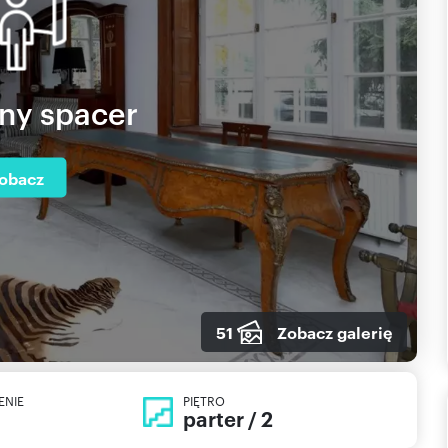
lny spacer
obacz
51
Zobacz galerię
ENIE
PIĘTRO
parter / 2