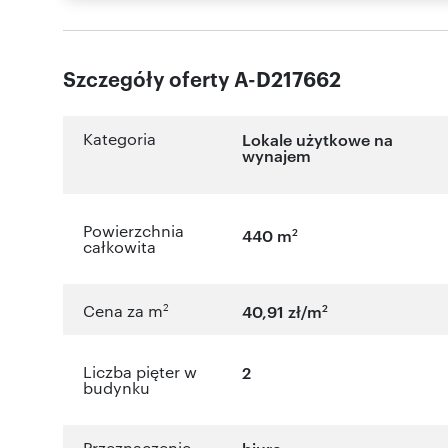
Szczegóły oferty A-D217662
Kategoria
Lokale użytkowe na
wynajem
Powierzchnia
2
440 m
całkowita
2
2
Cena za m
40,91 zł/m
Liczba pięter w
2
budynku
Przeznaczenie
biuro