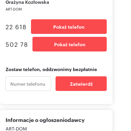
Grażyna Kozłowska
ART-DOM
22 618
Pokaż telefon
502 78
Pokaż telefon
Zostaw telefon, oddzwonimy bezpłatnie
Zatwierdź
Informacje o ogłoszeniodawcy
ART-DOM