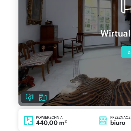
Wirtua
Z
POWIERZCHNIA
PRZEZNACZ
440,00 m
biuro
2