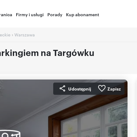
ranica
Firmy i usługi
Porady
Kup abonament
›
eckie
Warszawa
arkingiem na Targówku
Udostępnij
Zapisz