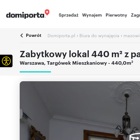
Sprzedaż
Wynajem
Pierwotny
Zag
Powrót
›
›
Domiporta.pl
Biura do wynajęcia
mazowi
Zabytkowy lokal 440 m² z p
Otwórz pasek narzędzi
2
Warszawa
,
Targówek Mieszkaniowy
- 440,0m