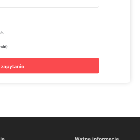
cy | Company Representative Offices
ch.
zwiń)
j zapytanie
ia
Ważne informacje