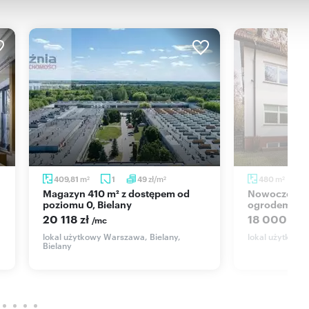
oddasze)
dasze
ka ogrodzona
m
zł/m
m
409,81
1
49
480
2
2
2
Magazyn 410 m² z dostępem od
Nowoczesny biurowiec 482 m² z
poziomu 0, Bielany
ogrodem i p
20 118 zł
18 000 zł
/mc
/
lokal użytkowy Warszawa, Bielany,
lokal użytkow
Bielany
f a building for rent at ul. Tykocińska 15 - Pietrusiński Villa
 440 m² and a usable area of ​​250 m², located on a 1678 m² plot