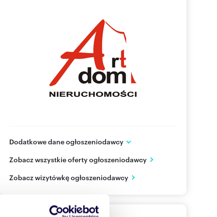
Dodatkowe dane ogłoszeniodawcy
ul. Targowa 15 lok. 60A
Zobacz wszystkie oferty ogłoszeniodawcy
Warszawa
mazowieckie
PL
Zobacz wizytówkę ogłoszeniodawcy
22 618
Pokaż telefon