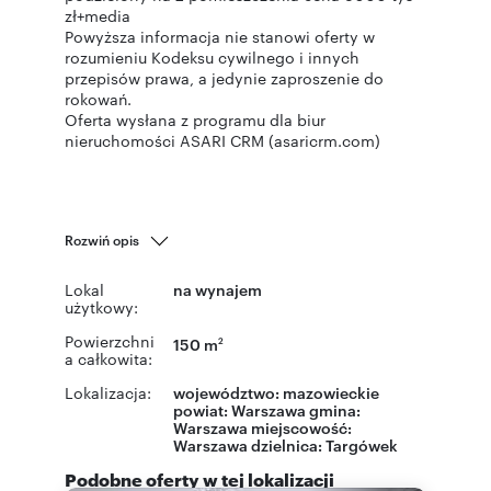
zł+media
Powyższa informacja nie stanowi oferty w
rozumieniu Kodeksu cywilnego i innych
przepisów prawa, a jedynie zaproszenie do
rokowań.
Oferta wysłana z programu dla biur
nieruchomości ASARI CRM (asaricrm.com)
Rozwiń opis
Lokal
na wynajem
użytkowy:
Powierzchni
150 m
2
a całkowita:
Lokalizacja:
województwo:
mazowieckie
powiat:
Warszawa
gmina:
Warszawa
miejscowość:
Warszawa
dzielnica:
Targówek
Podobne oferty w tej lokalizacji