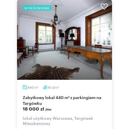
WYRÓŻNIONE
m
zł/m
440
41
2
2
Zabytkowy lokal 440 m² z parkingiem na
Targówku
18 000 zł
/mc
lokal użytkowy Warszawa, Targówek
Mieszkaniowy