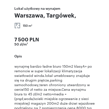
Lokal użytkowy na wynajem
Warszawa, Targówek,
150 m
2
7 500 PLN
50 zł/m
2
Opis
wynajmę bardzo ładne biuro 150m2 klasyA+ po
remoncie w super lokalizacji klimatyzacja
swiatłowód winda.lokal umeblowany znajduje
się na drugim piętrze,parking
samochodowy,teren chroniony utwardzony w
cenie150 zł netto za miejsce.Cena wynajmu
biura to 45 zł/m2 netto+media =
(prąd,woda/scieki miejskie ogrzewanie z sieci
miejskiej) magazyn 200m2 duże drzwi wjazdowe
podzielony na 2 pomieszczenia cena 8000 tys