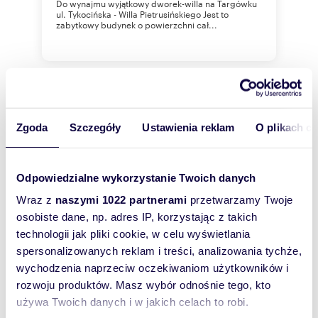
Do wynajmu wyjątkowy dworek-willa na Targówku
ul. Tykocińska - Willa Pietrusińskiego Jest to
zabytkowy budynek o powierzchni cał...
WYRÓŻNIONE
Zgoda
Szczegóły
Ustawienia reklam
O plikach c
Odpowiedzialne wykorzystanie Twoich danych
Wraz z
naszymi 1022 partnerami
przetwarzamy Twoje
osobiste dane, np. adres IP, korzystając z takich
technologii jak pliki cookie, w celu wyświetlania
spersonalizowanych reklam i treści, analizowania tychże,
wychodzenia naprzeciw oczekiwaniom użytkowników i
rozwoju produktów. Masz wybór odnośnie tego, kto
m
zł/m
473
60
używa Twoich danych i w jakich celach to robi.
2
2