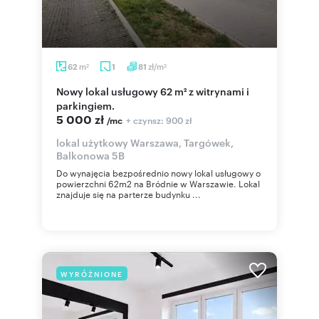
m
zł/m
62
1
81
2
2
Nowy lokal usługowy 62 m² z witrynami i
parkingiem.
5 000 zł
+ czynsz: 900 zł
/mc
lokal użytkowy Warszawa, Targówek,
Balkonowa 5B
Do wynajęcia bezpośrednio nowy lokal usługowy o
powierzchni 62m2 na Bródnie w Warszawie. Lokal
znajduje się na parterze budynku ...
WYRÓŻNIONE