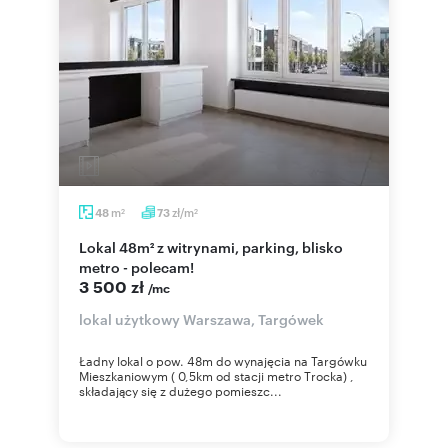
m
zł/m
48
73
2
2
Lokal 48m² z witrynami, parking, blisko
metro - polecam!
3 500 zł
/mc
lokal użytkowy Warszawa, Targówek
Ładny lokal o pow. 48m do wynajęcia na Targówku
Mieszkaniowym ( 0,5km od stacji metro Trocka) ,
składający się z dużego pomieszc...