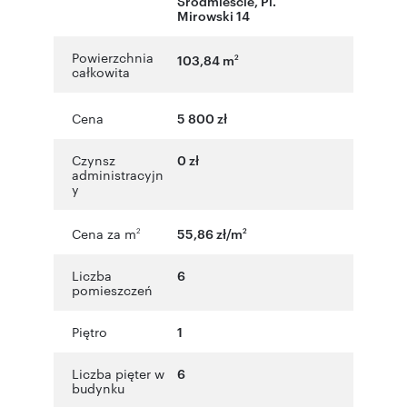
Śródmieście
,
Pl.
Mirowski 14
Powierzchnia
103,84 m
2
całkowita
Cena
5 800 zł
Czynsz
0 zł
administracyjn
y
Cena za m
55,86 zł/m
2
2
Liczba
6
pomieszczeń
Piętro
1
Liczba pięter w
6
budynku