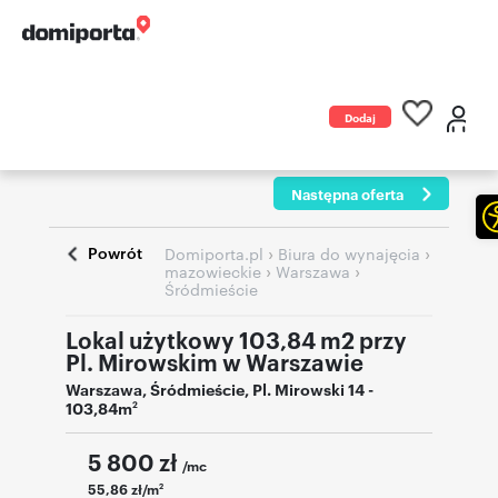
Dodaj
ogłoszenie
Następna oferta
Powrót
›
›
Domiporta.pl
Biura do wynajęcia
›
›
mazowieckie
Warszawa
Śródmieście
Lokal użytkowy 103,84 m2 przy
Pl. Mirowskim w Warszawie
Warszawa
,
Śródmieście
,
Pl. Mirowski 14
-
103,84m
2
5 800
zł
/mc
55,86 zł/m
2