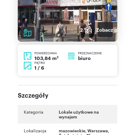
2
Zobacz galerię
POWIERZCHNIA
PRZEZNACZENIE
2
biuro
103,84 m
PIĘTRO
1 / 6
Szczegóły
Kategoria
Lokale użytkowe na
wynajem
Lokalizacja
mazowieckie
,
Warszawa
,