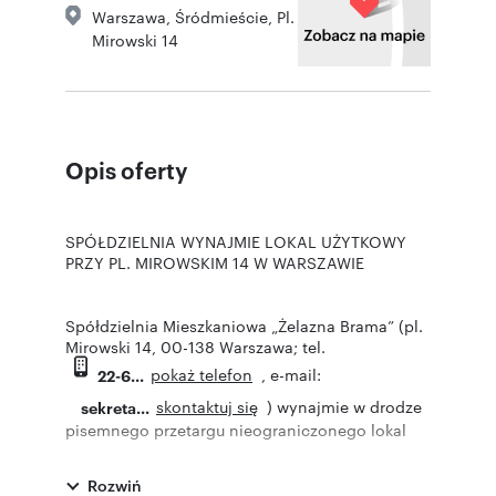
Warszawa
,
Śródmieście
,
Pl.
Mirowski 14
Opis oferty
SPÓŁDZIELNIA WYNAJMIE LOKAL UŻYTKOWY
PRZY PL. MIROWSKIM 14 W WARSZAWIE
Spółdzielnia Mieszkaniowa „Żelazna Brama” (pl.
Mirowski 14, 00-138 Warszawa; tel.
pokaż telefon
, e-mail:
22-6
skontaktuj się
) wynajmie w drodze
sekreta
pisemnego przetargu nieograniczonego lokal
użytkowy nr U5 o powierzchni 103,84 m2
usytuowany na pierwszym piętrze budynku przy
Rozwiń
pl. Mirowskim 14 w Warszawie.