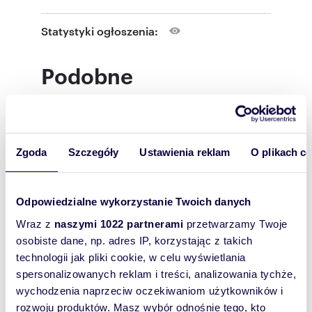
Lokal w sąsiedztwie Hali Mirowskiej przy placu
Statystyki ogłoszenia:
Mirowskim 14, gdzie znajdują się liczne punkty
handlowe i usługowe.
Podobne
pokaż telefon
nieruchomości
22-6
skontaktuj się
e-mail:
sekreta
Zgoda
Szczegóły
Ustawienia reklam
O plikach c
Oferta powinna zawierać:
1) imię i nazwisko lub nazwę firmy, adres
siedziby, numer telefonu, adres e-mail;
2) aktualny wypis z CEIDG lub KRS;
Odpowiedzialne wykorzystanie Twoich danych
3) rodzaj działalności jaka będzie prowadzona w
lokalu;
Wraz z
naszymi 1022 partnerami
przetwarzamy Twoje
4) następujące zaświadczenia wystawione nie
osobiste dane, np. adres IP, korzystając z takich
wcześniej niż jeden miesiąc przed terminem
technologii jak pliki cookie, w celu wyświetlania
składania ofert:
spersonalizowanych reklam i treści, analizowania tychże,
− zaświadczenie z Urzędu Skarbowego o
niezaleganiu w podatkach;
wychodzenia naprzeciw oczekiwaniom użytkowników i
− zaświadczenie z ZUS o niezaleganiu w
rozwoju produktów. Masz wybór odnośnie tego, kto
m
zł/m
93,42
64
91,0
2
2