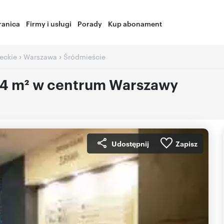
ranica
Firmy i usługi
Porady
Kup abonament
›
›
eckie
Warszawa
Śródmieście
294 m² w centrum Warszawy
Udostępnij
Zapisz