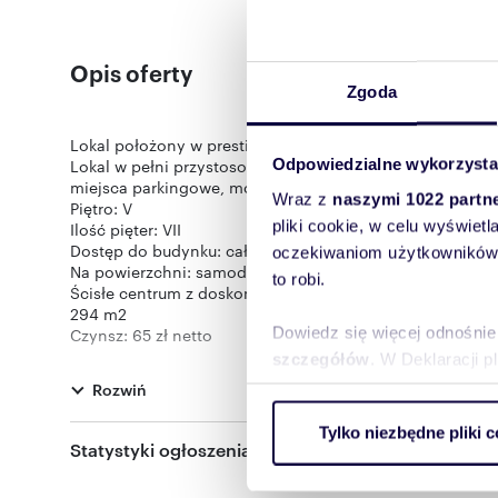
Opis oferty
Zgoda
Lokal położony w prestiżowym budynku biurowym - Ce
Odpowiedzialne wykorzysta
Lokal w pełni przystosowany do prowadzenia działalnośc
miejsca parkingowe, monitoring i ochrona.
Wraz z
naszymi 1022 partn
Piętro: V
pliki cookie, w celu wyświet
Ilość pięter: VII
Dostęp do budynku: całodobowo, 7 dni w tygodniu, 24h
oczekiwaniom użytkowników i
Na powierzchni: samodzielna kuchnia i toaleta.
to robi.
Ścisłe centrum z doskonałą komunikacją.
294 m2
Dowiedz się więcej odnośnie
Czynsz: 65 zł netto
Opłata eksploatacyjna: 23 zł netto / m2Samodzielny mod
szczegółów
. W Deklaracji 
Możliwość dostosowania lokalu do potrzeb Najemcy
Rozwiń
Akceptujemy również działalność typu Hostel
Wykorzystujemy pliki cookie 
Czynsz: 65 zł. netto / mkw
Tylko niezbędne pliki c
ruch w naszej witrynie. Inf
Opłata eksploatacyjna: 23 zł netto / mkw
Statystyki ogłoszenia:
+ energia elektryczna według wskazania licznika
reklamowym i analitycznym. 
Dostępność lokalu: 1.03.2024 r.
uzyskanymi podczas korzysta