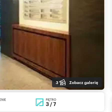
3
Zobacz galerię
ENIE
PIĘTRO
3 / 7