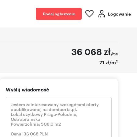
Logowanie
Dodaj ogłoszenie
36 068
zł
/mc
2
71 zł/m
Wyślij wiadomość