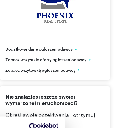
Dodatkowe dane ogłoszeniodawcy
ul. Prosta 70
Zobacz wszystkie oferty ogłoszeniodawcy
Warszawa
mazowieckie
PL
Zobacz wizytówkę ogłoszeniodawcy
570 47
Pokaż telefon
Nie znalazłeś jeszcze swojej
wymarzonej nieruchomości?
Określ swoje oczekiwania i otrzymuj
dopasowane oferty