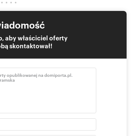
wiadomość
, aby właściciel oferty
Tobą skontaktował!