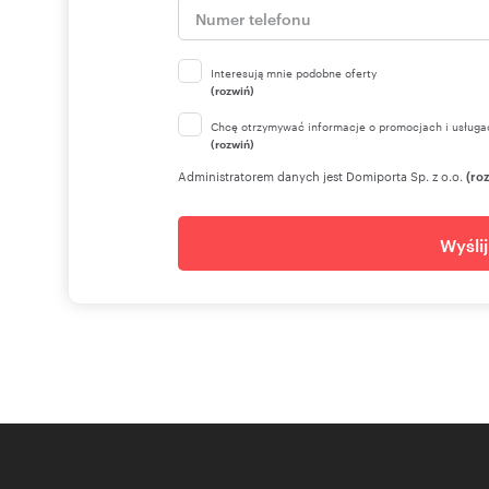
Interesują mnie podobne oferty
(rozwiń)
Chcę otrzymywać informacje o promocjach i usługa
(rozwiń)
Administratorem danych jest Domiporta Sp. z o.o.
(ro
Wyśli