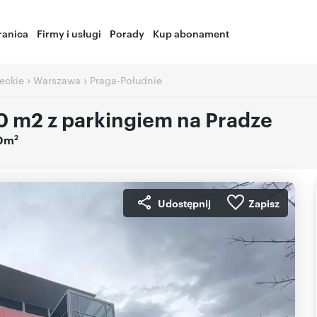
ranica
Firmy i usługi
Porady
Kup abonament
›
›
eckie
Warszawa
Praga-Południe
 m2 z parkingiem na Pradze
2
,0m
Udostępnij
Zapisz