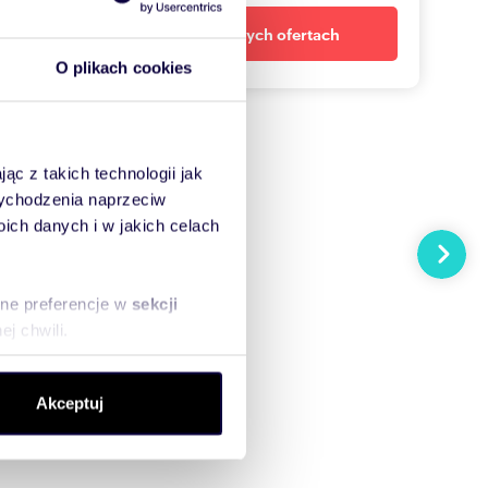
Powiadom o nowych ofertach
O plikach cookies
ąc z takich technologii jak
 wychodzenia naprzeciw
ch danych i w jakich celach
Następn
sne preferencje w
sekcji
j chwili.
ołecznościowe i analizować
Akceptuj
artnerom społecznościowym,
anymi od Ciebie lub