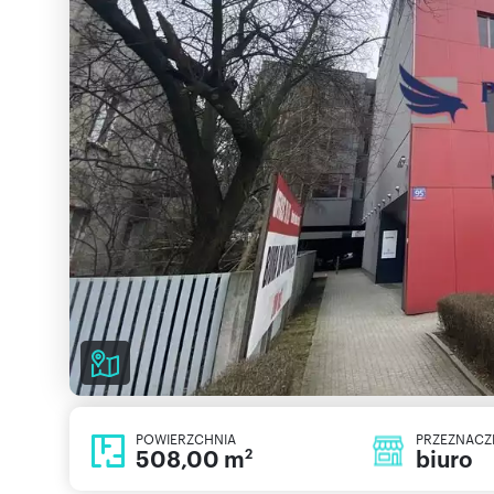
POWIERZCHNIA
PRZEZNACZ
508,00 m
biuro
2