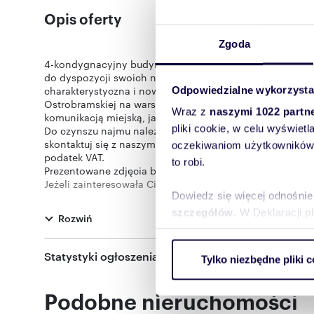
Opis oferty
Zgoda
4-kondygnacyjny budynek oferujący do wynajęcia około
do dyspozycji swoich najemców 36 podziemnych i 30 n
charakterystyczna i nowoczesna elewacja oraz wysoki st
Odpowiedzialne wykorzysta
Ostrobramskiej na warszawskiej Pradze. Lokalizacja umo
Wraz z
naszymi 1022 partn
komunikacją miejską, jak i własnym środkiem transportu.
pliki cookie, w celu wyświet
Do czynszu najmu należy doliczyć koszty eksploatacji, 
skontaktuj się z naszym biurem w celu uzyskania szczeg
oczekiwaniom użytkowników i
podatek VAT.
to robi.
Prezentowane zdjęcia biur są przykładowymi możliwościa
Jeżeli zainteresowała Cię ta oferta lub szukasz podobne
Dowiedz się więcej odnośnie
posiadamy ponad 1000 budynków biurowych, a prezentowa
Powyższa oferta ma charakter informacyjny i nie stanow
szczegółów
. W Deklaracji 
Rozwiń
Oferta wysłana z programu dla biur nieruchomości ASAR
Wykorzystujemy pliki cookie 
Statystyki ogłoszenia:
Tylko niezbędne pliki c
ruch w naszej witrynie. Inf
reklamowym i analitycznym. 
Numer oferty: 822/9198/OLW
Podobne nieruchomości
uzyskanymi podczas korzysta