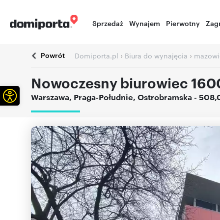
Sprzedaż
Wynajem
Pierwotny
Zag
Powrót
›
›
Domiporta.pl
Biura do wynajęcia
mazowi
Nowoczesny biurowiec 1600
Otwórz pasek narzędzi
Warszawa
,
Praga-Południe
,
Ostrobramska
- 508