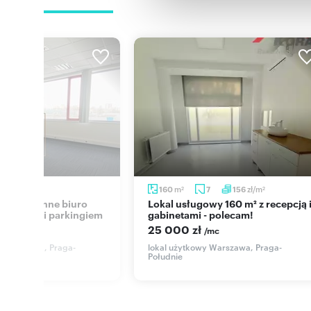
zł/m
m
zł/m
70
160
7
156
2
2
2
Lokal usługowy 160 m² z recepcją i
matyzacją i parkingiem
gabinetami - polecam!
25 000 zł
/mc
/mc
y Warszawa, Praga-
lokal użytkowy Warszawa, Praga-
ław
Południe