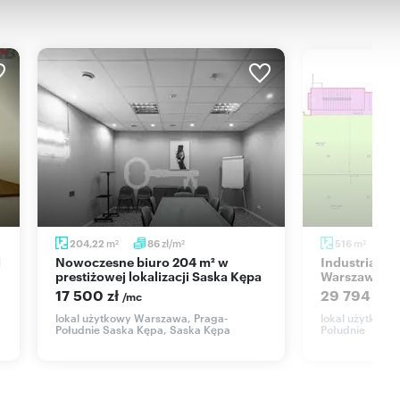
m
zł/m
m
204,22
86
516
2
2
2
Nowoczesne biuro 204 m² w
Industrialne biuro 516 m² w
prestiżowej lokalizacji Saska Kępa
Warszawie -
17 500 zł
29 794 zł
/mc
/
lokal użytkowy Warszawa, Praga-
lokal użytkowy
Południe Saska Kępa, Saska Kępa
Południe