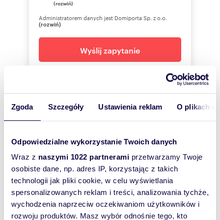
(rozwiń)
Administratorem danych jest Domiporta Sp. z o.o.
(rozwiń)
Wyślij zapytanie
PHOENIX REAL ESTATE
Zgoda
Szczegóły
Ustawienia reklam
O plikach c
570 47
Pokaż telefon
Odpowiedzialne wykorzystanie Twoich danych
Wraz z
naszymi 1022 partnerami
przetwarzamy Twoje
Zostaw telefon, oddzwonimy
osobiste dane, np. adres IP, korzystając z takich
bezpłatnie
technologii jak pliki cookie, w celu wyświetlania
spersonalizowanych reklam i treści, analizowania tychże,
Zatwierdź
wychodzenia naprzeciw oczekiwaniom użytkowników i
rozwoju produktów. Masz wybór odnośnie tego, kto