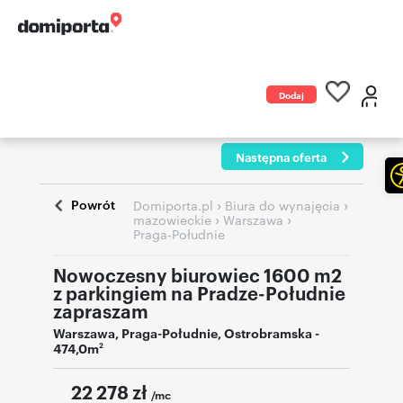
Dodaj
ogłoszenie
Następna oferta
Powrót
›
›
Domiporta.pl
Biura do wynajęcia
›
›
mazowieckie
Warszawa
Praga-Południe
Nowoczesny biurowiec 1600 m2
z parkingiem na Pradze-Południe
zapraszam
Warszawa
,
Praga-Południe
,
Ostrobramska
-
474,0m
2
22 278
zł
/mc