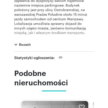
zapewnia do dyspozycji swoich najemców
naziemne miejsca parkingowe. Budynek
położony jest przy ulicy Ostrobramskiej, na
warszawskiej Pradze Południe około 15 minut
jazdy samochodem od centrum Warszawy.
Lokalizacja umożliwia sprawny dojazd do
innych części miasta, zarówno komunikacją
miejską, jak i własnym środkiem transportu.
Do czynszu najmu należy doliczyć koszty
eksploatacji, współczynnik powierzchni
Rozwiń
wspólnych budynku oraz piętra - skontaktuj się z
naszym biurem w celu uzyskania szczegółów.
Podane ceny są cenami netto, do ceny należy
Statystyki ogłoszenia:
doliczyć podatek VAT.
Prezentowane zdjęcia biur są przykładowymi
możliwościami aranżacji powierzchni.
Podobne
Jeżeli zainteresowała Cię ta oferta lub szukasz
podobnej prosimy o kontakt z naszym biurem.
nieruchomości
W swojej bazie posiadamy ponad 1000
budynków biurowych, a prezentowane na
portalu propozycje to tylko część naszej oferty.
Powyższa oferta ma charakter informacyjny i nie
stanowi oferty handlowej w rozumieniu art. 66
§1 Kodeksu Cywilnego