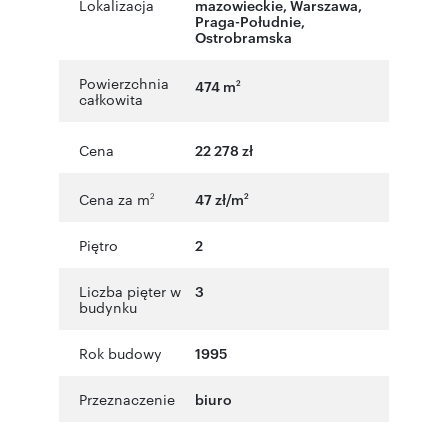
Lokalizacja
mazowieckie
,
Warszawa
,
Praga-Południe
,
Ostrobramska
Powierzchnia
474 m
2
całkowita
Cena
22 278 zł
Cena za m
47 zł/m
2
2
Piętro
2
Liczba pięter w
3
budynku
Rok budowy
1995
Przeznaczenie
biuro