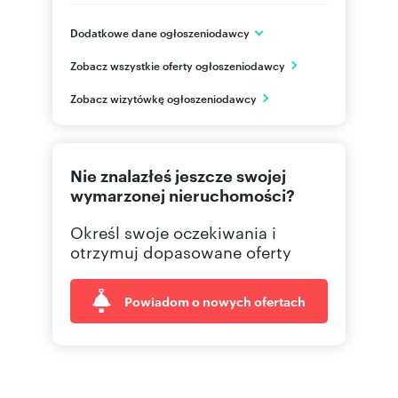
Dodatkowe dane ogłoszeniodawcy
ul. Prosta 70
Zobacz wszystkie oferty ogłoszeniodawcy
Warszawa
mazowieckie
PL
Zobacz wizytówkę ogłoszeniodawcy
570 47
Pokaż telefon
Nie znalazłeś jeszcze swojej
wymarzonej nieruchomości?
Określ swoje oczekiwania i
otrzymuj dopasowane oferty
Powiadom o nowych ofertach