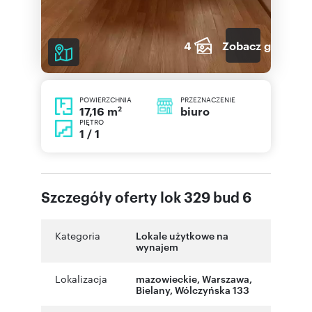
4
Zobacz galerię
POWIERZCHNIA
PRZEZNACZENIE
2
biuro
17,16 m
PIĘTRO
1 / 1
Szczegóły oferty lok 329 bud 6
Kategoria
Lokale użytkowe na
wynajem
Lokalizacja
mazowieckie
,
Warszawa
,
Bielany
,
Wólczyńska 133