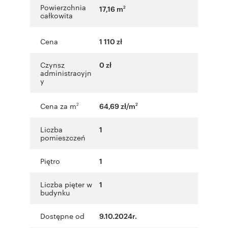
Powierzchnia
17,16 m
2
całkowita
Cena
1 110 zł
Czynsz
0 zł
administracyjn
y
Cena za m
64,69 zł/m
2
2
Liczba
1
pomieszczeń
Piętro
1
Liczba pięter w
1
budynku
Dostępne od
9.10.2024r.