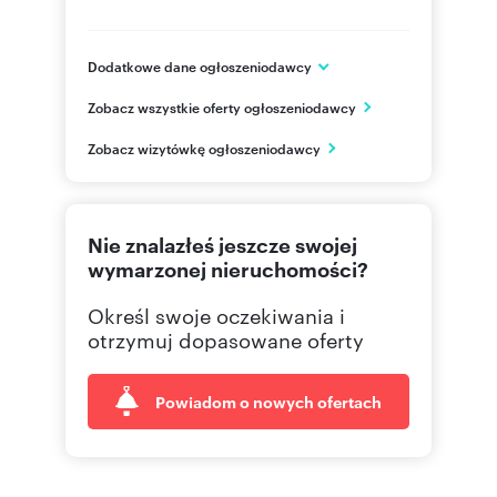
Dodatkowe dane ogłoszeniodawcy
ul. Wólczyńska 133
Zobacz wszystkie oferty ogłoszeniodawcy
Warszawa
mazowieckie
PL
Zobacz wizytówkę ogłoszeniodawcy
605 88
Pokaż telefon
Nie znalazłeś jeszcze swojej
wymarzonej nieruchomości?
Określ swoje oczekiwania i
otrzymuj dopasowane oferty
Powiadom o nowych ofertach