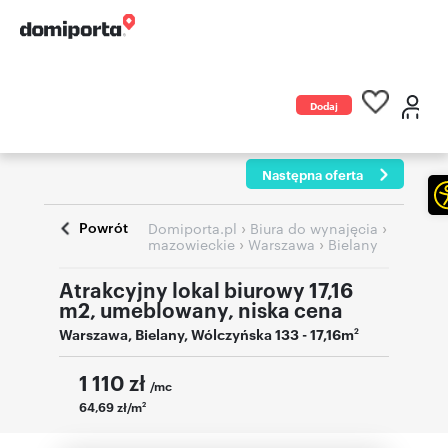
Dodaj
ogłoszenie
Następna oferta
Powrót
›
›
Domiporta.pl
Biura do wynajęcia
›
›
mazowieckie
Warszawa
Bielany
Atrakcyjny lokal biurowy 17,16
m2, umeblowany, niska cena
Warszawa
,
Bielany
,
Wólczyńska 133
- 17,16m
2
1 110
zł
/mc
64,69 zł/m
2