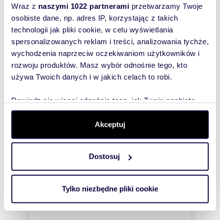
Lektykarska
Bielany
Wraz z
naszymi 1022 partnerami
przetwarzamy Twoje
osobiste dane, np. adres IP, korzystając z takich
technologii jak pliki cookie, w celu wyświetlania
Numer oferty: lok 329 bud 6
spersonalizowanych reklam i treści, analizowania tychże,
wychodzenia naprzeciw oczekiwaniom użytkowników i
rozwoju produktów. Masz wybór odnośnie tego, kto
Wyślij
używa Twoich danych i w jakich celach to robi.
wiadomość
Dowiedz się więcej odnośnie tego, jak Twoje osobiste
To najlepszy
dane są przetwarzane oraz ustaw własne preferencje w
sposób, aby
sekcji szczegółów
. W Deklaracji plików cookie możesz
Akceptuj
właściciel
zmienić lub wycofać swoją zgodę w dowolnej chwili.
oferty
Dostosuj
Wykorzystujemy pliki cookie do spersonalizowania treści
szybko się z
i reklam, aby oferować funkcje społecznościowe i
Tobą
analizować ruch w naszej witrynie. Informacje o tym, jak
skontaktował!
Tylko niezbędne pliki cookie
korzystasz z naszej witryny, udostępniamy partnerom
społecznościowym, reklamowym i analitycznym.
Partnerzy mogą połączyć te informacje z innymi danymi