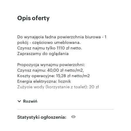
Opis oferty
Do wynajęcia ładna powierzchnia biurowa - 1
pokój - częściowo umeblowana.
Czynsz najmu tylko 1110 zł netto.
Zapraszamy do oglądania
Propozycja wynajmu powierzchni:
Czynsz najmu: 40,00 zł netto/m2,
Koszty operacyjne: 15,28 zł netto/m2
Energia elektryczna: licznik
Zużycie wody (korzystanie z toalet): 20 zł
netto/m-c od osoby
Ogrzewanie: 9,62 zł netto /m2
Rozwiń
Łączna suma kosztów stałych (czynsz, koszty
operacyjne i ogrzewanie): 1110 zł netto/m-c.
Statystyki ogłoszenia:
Pozostałe informacje: