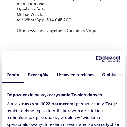
nieruchomości.
Opiekun oferty:
Michał Wlazło
tel/ WhatsApp: 534 945 200
Oferta wysłana z systemu Galactica Virgo
Rozwiń opis
Lokal
na wynajem
użytkowy:
Zgoda
Szczegóły
Ustawienia reklam
O plikach c
Powierzchni
441 m
2
a całkowita:
Odpowiedzialne wykorzystanie Twoich danych
Lokalizacja:
województwo:
podkarpackie
powiat:
Rzeszów
miejscowość:
Wraz z
naszymi 1022 partnerami
przetwarzamy Twoje
Rzeszów
dzielnica:
Zwięczyca
ulica:
Boya-Żeleńskiego
osobiste dane, np. adres IP, korzystając z takich
Podobne oferty w tej lokalizacji
technologii jak pliki cookie, w celu wyświetlania
spersonalizowanych reklam i treści, analizowania tychże,