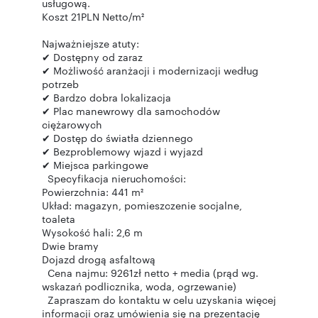
usługową.
Koszt 21PLN Netto/m²
Najważniejsze atuty:
✔ Dostępny od zaraz
✔ Możliwość aranżacji i modernizacji według
potrzeb
✔ Bardzo dobra lokalizacja
✔ Plac manewrowy dla samochodów
ciężarowych
✔ Dostęp do światła dziennego
✔ Bezproblemowy wjazd i wyjazd
✔ Miejsca parkingowe
Specyfikacja nieruchomości:
Powierzchnia: 441 m²
Układ: magazyn, pomieszczenie socjalne,
toaleta
Wysokość hali: 2,6 m
Dwie bramy
Dojazd drogą asfaltową
Cena najmu: 9261zł netto + media (prąd wg.
wskazań podlicznika, woda, ogrzewanie)
Zapraszam do kontaktu w celu uzyskania więcej
informacji oraz umówienia się na prezentację