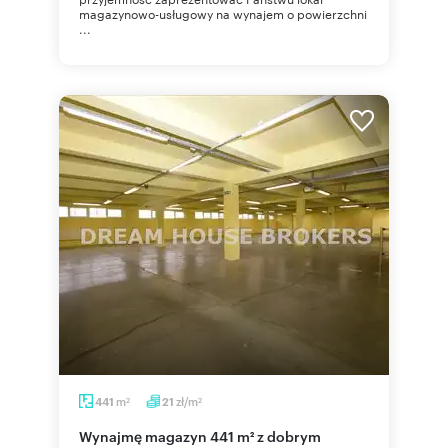
magazynowo-usługowy na wynajem o powierzchni
...
m
zł/m
441
21
2
2
Wynajmę magazyn 441 m² z dobrym