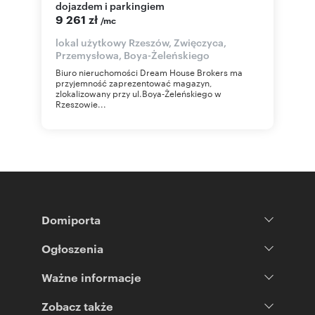
dojazdem i parkingiem
9 261 zł
/mc
lokal użytkowy Rzeszów, Zwięczyca,
Przemysłowa, Boya-Żeleńskiego
Biuro nieruchomości Dream House Brokers ma
przyjemność zaprezentować magazyn,
zlokalizowany przy ul.Boya-Żeleńskiego w
Rzeszowie...
Domiporta
Ogłoszenia
Ważne informacje
Zobacz także