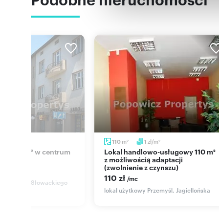
Numer oferty: POP-LW-112
zł/m
m
zł/m
45
110
1
2
2
2
Lokal handlowo-usługowy 110 m²
z możliwością adaptacji
(zwolnienie z czynszu)
mc
110 zł
/mc
y Przemyśl, Słowackiego
lokal użytkowy Przemyśl, Jagiellońska