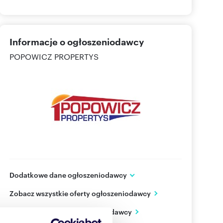
Informacje o ogłoszeniodawcy
POPOWICZ PROPERTYS
Dodatkowe dane ogłoszeniodawcy
ul. Józefa Kremera 1
Zobacz wszystkie oferty ogłoszeniodawcy
Przemyśl
podkarpackie
PL
Zobacz wizytówkę ogłoszeniodawcy