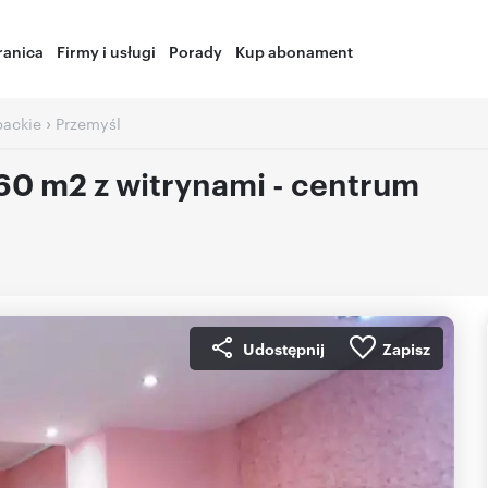
ranica
Firmy i usługi
Porady
Kup abonament
›
packie
Przemyśl
0 m2 z witrynami - centrum
Udostępnij
Zapisz