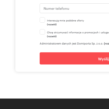
Interesują mnie podobne oferty
(rozwiń)
Chcę otrzymywać informacje o promocjach i usługa
(rozwiń)
Administratorem danych jest Domiporta Sp. z o.o.
(ro
Wyśli