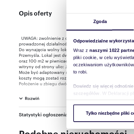
Opis oferty
Zgoda
UWAGA: zwolnienie z czynszu przez okres 12 miesięcy w
Odpowiedzialne wykorzysta
prowadzonej działalności.
Do wynajęcia wolny lokal handlowo-usługowy na parterze
Wraz z
naszymi 1022 partn
Przemyśla. Lokal jest dwupoziomowy (parter i podziemia
pliki cookie, w celu wyświet
oraz 100 m2 w piwnicach budynku (magazyny, pomieszcze
oczekiwaniom użytkowników i
witryny od strony ulic: Jagiellońskiej i Przecznica Wałow
Może być adaptowany na sklep, lokal gastronomiczny, 
to robi.
koszty mogą zostać rozliczone w czynszu.
Położenie u zbiegu dwóch ruchliwych ulic z dużym ruc
Dowiedz się więcej odnośnie
w lokalu działalności handlowej lub usługowej.
szczegółów
. W Deklaracji 
Rozwiń
Czynsz: 1,00 zł/m2 + opłaty za media, przez 12 miesięcy
pokaż telefon
pokaż telefon
tel.
,
601
517
Wykorzystujemy pliki cookie 
Tylko niezbędne pliki c
Statystyki ogłoszenia:
ruch w naszej witrynie. Inf
reklamowym i analitycznym. 
Oferta wysłana z systemu Galactica Virgo
uzyskanymi podczas korzysta
Podobne nieruchomości