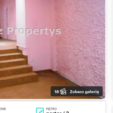
18
Zobacz galerię
ENIE
PIĘTRO