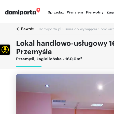
Sprzedaż
Wynajem
Pierwotny
Zag
Powrót
›
›
Domiporta.pl
Biura do wynajęcia
podkar
Lokal handlowo-usługowy 16
Otwórz pasek narzędzi
Przemyśla
2
Przemyśl
,
Jagiellońska
- 160,0m