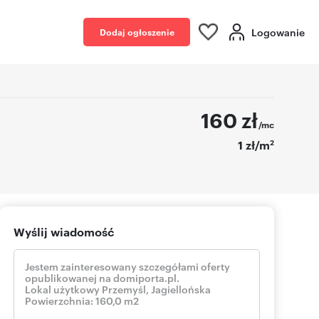
Logowanie
Dodaj ogłoszenie
160
zł
/mc
2
1 zł/m
Wyślij wiadomość