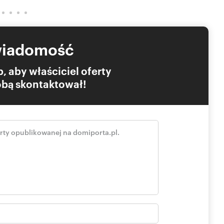
wiadomość
, aby właściciel oferty
Tobą skontaktował!