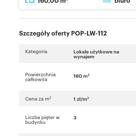
160,00 m
biuro
Szczegóły oferty POP-LW-112
Kategoria
Lokale użytkowe na
wynajem
Powierzchnia
2
160 m
całkowita
2
2
Cena za m
1 zł/m
Liczba pięter w
3
budynku