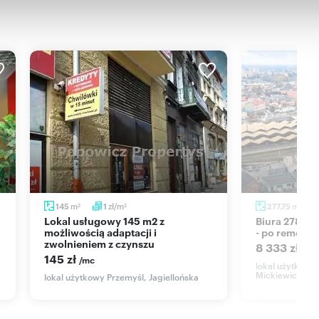
m
zł/m
m
145
1
277,75
2
2
2
Lokal usługowy 145 m2 z
Biura 278 m² w centrum Przemyśla
możliwością adaptacji i
- po remonci
zwolnieniem z czynszu
8 333 zł
/mc
145 zł
/mc
lokal użytkowy
Mickiewicza
lokal użytkowy Przemyśl, Jagiellońska