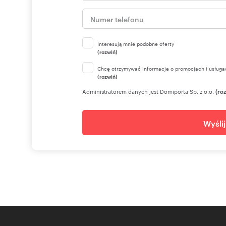
Interesują mnie podobne oferty
(rozwiń)
Chcę otrzymywać informacje o promocjach i usługa
(rozwiń)
Administratorem danych jest Domiporta Sp. z o.o.
(ro
Wyśli