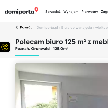
Sprzedaż
Wynajem
Pierwotny
Zag
Powrót
›
›
Domiporta.pl
Biura do wynajęcia
wielkop
Polecam biuro 125 m² z mebl
Otwórz pasek narzędzi
2
Poznań
,
Grunwald
- 125,0m