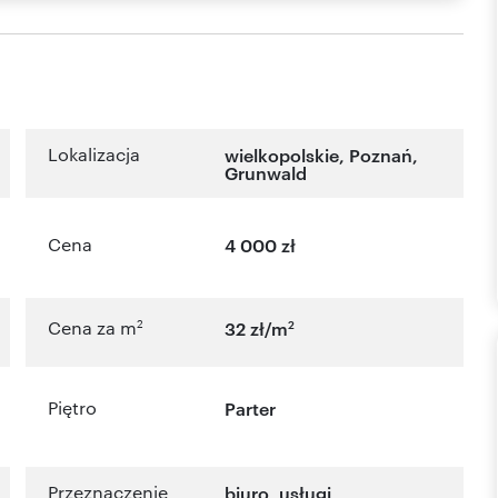
Lokalizacja
wielkopolskie
,
Poznań
,
Grunwald
Cena
4 000 zł
2
2
Cena za m
32 zł/m
Piętro
Parter
Przeznaczenie
biuro
,
usługi