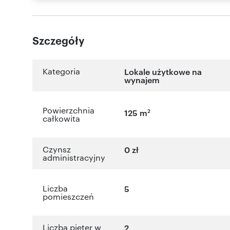
Szczegóły
Kategoria
Lokale użytkowe na
wynajem
Powierzchnia
2
125 m
całkowita
Czynsz
0 zł
administracyjny
Liczba
5
pomieszczeń
Liczba pięter w
2