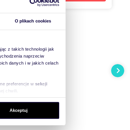
O plikach cookies
ąc z takich technologii jak
 wychodzenia naprzeciw
ch danych i w jakich celach
Następn
sne preferencje w
sekcji
j chwili.
ołecznościowe i analizować
Akceptuj
artnerom społecznościowym,
anymi od Ciebie lub