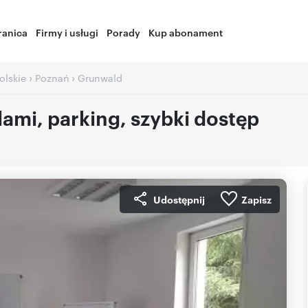
ranica
Firmy i usługi
Porady
Kup abonament
›
›
olskie
Poznań
Grunwald
ami, parking, szybki dostęp
Udostępnij
Zapisz