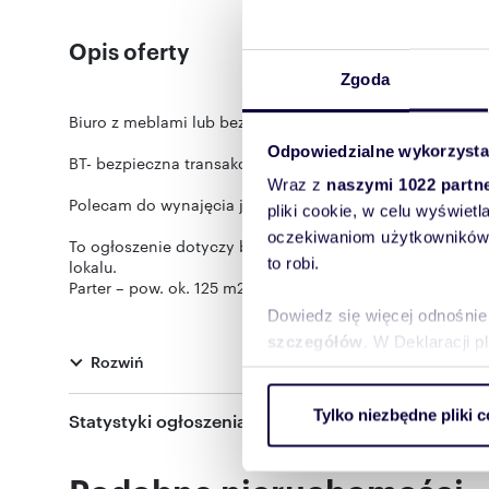
Opis oferty
Zgoda
Biuro z meblami lub bez, Grunwald, parking.
Odpowiedzialne wykorzysta
BT- bezpieczna transakcja tylko z licencjonowanym pośr
Wraz z
naszymi 1022 partn
Polecam do wynajęcia jedną z kondygnacji w dwupiętro
pliki cookie, w celu wyświet
oczekiwaniom użytkowników i
To ogłoszenie dotyczy biura na parterze o pow. ok. 125
to robi.
lokalu.
Parter – pow. ok. 125 m2: sekretariat, 3 pokoje, salka kon
Dowiedz się więcej odnośnie
Czynsz najmu: 4.000 zł. + VAT + opłaty eksploatacyjne + 
szczegółów
. W Deklaracji 
Rozwiń
W przypadku chęci wynajmu biura z meblami, dzierżawa m
dobrym stanie, wynosi dodatkowo 250 zł. miesięcznie + 
Wykorzystujemy pliki cookie 
Tylko niezbędne pliki c
Statystyki ogłoszenia:
ruch w naszej witrynie. Inf
Dodatkowo płatne są miejsca postojowe: 200 zł. netto. 
reklamowym i analitycznym. 
uzyskanymi podczas korzysta