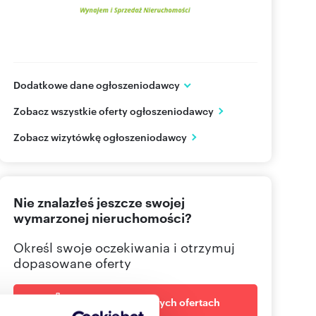
Dodatkowe dane ogłoszeniodawcy
ul. Stawna 15D
Zobacz wszystkie oferty ogłoszeniodawcy
Komorniki
wielkopolskie
PL
Zobacz wizytówkę ogłoszeniodawcy
602 66
Pokaż telefon
Nie znalazłeś jeszcze swojej
618 04
Pokaż telefon
wymarzonej nieruchomości?
Określ swoje oczekiwania i otrzymuj
dopasowane oferty
Powiadom o nowych ofertach