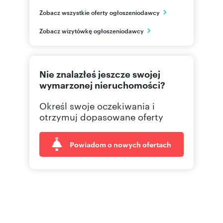
Lwowska 6
Zobacz wszystkie oferty ogłoszeniodawcy
Rzeszów
podkarpackie
PL
Zobacz wizytówkę ogłoszeniodawcy
695460
Pokaż telefon
Nie znalazłeś jeszcze swojej
wymarzonej nieruchomości?
Określ swoje oczekiwania i
otrzymuj dopasowane oferty
Powiadom o nowych ofertach