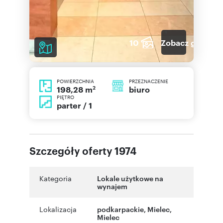
10
Zobacz galerię
POWIERZCHNIA
PRZEZNACZENIE
2
biuro
198,28 m
PIĘTRO
parter / 1
Szczegóły oferty 1974
Kategoria
Lokale użytkowe na
wynajem
Lokalizacja
podkarpackie
,
Mielec
,
Mielec