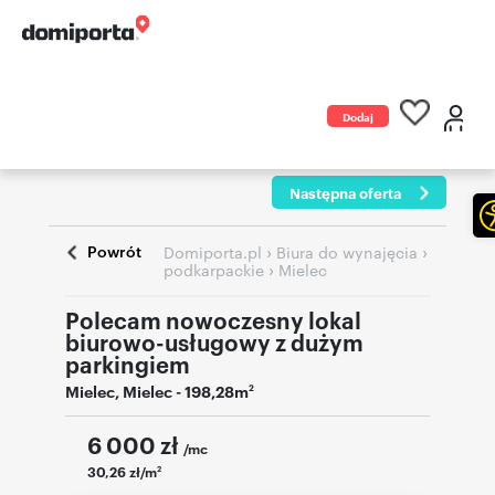
Dodaj
ogłoszenie
Następna oferta
Powrót
›
›
Domiporta.pl
Biura do wynajęcia
›
podkarpackie
Mielec
Polecam nowoczesny lokal
biurowo-usługowy z dużym
parkingiem
Mielec
,
Mielec
- 198,28m
2
6 000
zł
/mc
30,26 zł/m
2