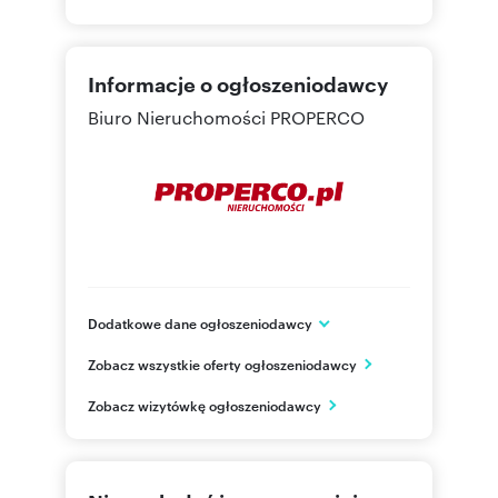
Informacje o ogłoszeniodawcy
Biuro Nieruchomości PROPERCO
Dodatkowe dane ogłoszeniodawcy
ul.Kozia 3a /1
Zobacz wszystkie oferty ogłoszeniodawcy
Kielce
świętokrzyskie
PL
Zobacz wizytówkę ogłoszeniodawcy
692024
Pokaż telefon