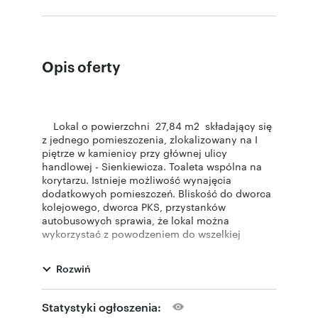
Opis oferty
Lokal o powierzchni 27,84 m2 składający się
z jednego pomieszczenia, zlokalizowany na I
piętrze w kamienicy przy głównej ulicy
handlowej - Sienkiewicza. Toaleta wspólna na
korytarzu. Istnieje możliwość wynajęcia
dodatkowych pomieszczeń. Bliskość do dworca
kolejowego, dworca PKS, przystanków
autobusowych sprawia, że lokal można
wykorzystać z powodzeniem do wszelkiej
działalności biurowej czy usługowej.
Rozwiń
Czynsz najmu wynosi 25 PLN netto/m2 - 696
PLN netto (856,08 PLN brutto) + 7,5 PLN
brutto/m2 za ogrzewanie +prąd + woda wg
Statystyki ogłoszenia:
wskazań licznika oraz śmieci. Kaucja