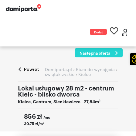
Dodaj
ogłoszenie
Następna oferta
Powrót
›
›
Domiporta.pl
Biura do wynajęcia
›
świętokrzyskie
Kielce
Lokal usługowy 28 m2 - centrum
Kielc - blisko dworca
Kielce
,
Centrum
,
Sienkiewicza
- 27,84m
2
856
zł
/mc
30,75 zł/m
2