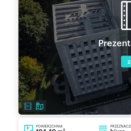
Prezent
Z
POWIERZCHNIA
PRZEZNACZ
2