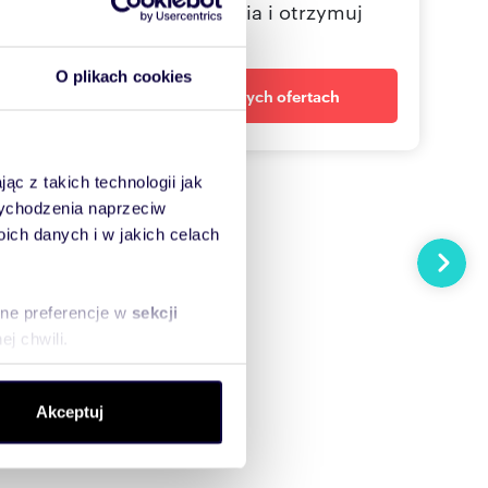
Określ swoje oczekiwania i otrzymuj
dopasowane oferty
O plikach cookies
Powiadom o nowych ofertach
ąc z takich technologii jak
 wychodzenia naprzeciw
ch danych i w jakich celach
Następn
sne preferencje w
sekcji
j chwili.
ołecznościowe i analizować
Akceptuj
artnerom społecznościowym,
anymi od Ciebie lub