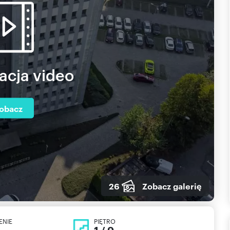
acja video
obacz
26
Zobacz galerię
ENIE
PIĘTRO