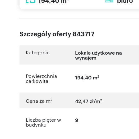
194,40 m
biuro
Szczegóły oferty 843717
Kategoria
Lokale użytkowe na
wynajem
Powierzchnia
2
194,40 m
całkowita
2
2
Cena za m
42,47 zł/m
Liczba pięter w
9
budynku