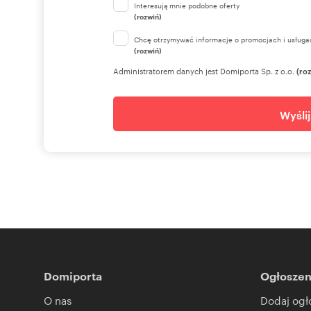
Interesują mnie podobne oferty
(rozwiń)
Chcę otrzymywać informacje o promocjach i usługa
(rozwiń)
Administratorem danych jest Domiporta Sp. z o.o.
(ro
Wyśli
Domiporta
Ogłoszen
O nas
Dodaj ogł