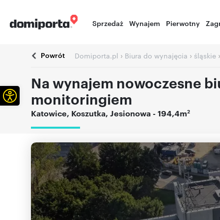
Sprzedaż
Wynajem
Pierwotny
Zag
Powrót
›
›
Domiporta.pl
Biura do wynajęcia
śląskie
Na wynajem nowoczesne biur
Otwórz pasek narzędzi
monitoringiem
2
Katowice
,
Koszutka
,
Jesionowa
- 194,4m