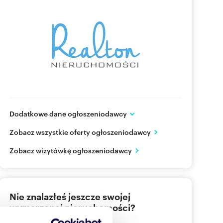
Dodatkowe dane ogłoszeniodawcy
Kościuszki 52/1
Zobacz wszystkie oferty ogłoszeniodawcy
Katowice
śląskie
PL
Zobacz wizytówkę ogłoszeniodawcy
(+48)
Pokaż telefon
Nie znalazłeś jeszcze swojej
wymarzonej nieruchomości?