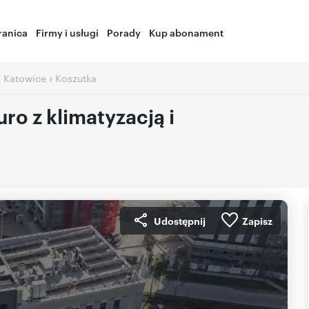
ranica
Firmy i usługi
Porady
Kup abonament
›
›
Katowice
Koszutka
o z klimatyzacją i
Udostępnij
Zapisz