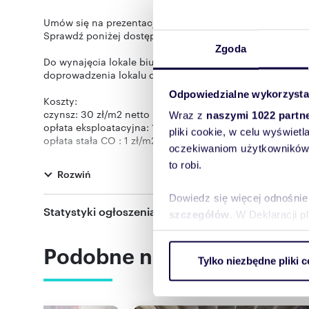
Umów się na prezentację jeszcze dzisiaj!
Sprawdź poniżej dostępne metraże!
Zgoda
Do wynajęcia lokale biurowe w Katowicach przy ul. Jes
doprowadzenia lokalu do pożądanego stanu to jedne z wi
Odpowiedzialne wykorzysta
Koszty:
czynsz: 30 zł/m2 netto
Wraz z
naszymi 1022 partn
opłata eksploatacyjna: 11,47 zł/m2 netto
pliki cookie, w celu wyświet
opłata stała CO : 1 zł/m2 netto
oczekiwaniom użytkowników i
Media: CO i prąd według zużycia
to robi.
miejsce parkingowe: 161,47 zł netto
Rozwiń
Kaucja: trzymiesięczna
Dowiedz się więcej odnośnie
Recepcja
Statystyki ogłoszenia:
szczegółów
. W Deklaracji 
Monitoring
Klimatyzacja
Podobne nieruchomości
Wykorzystujemy pliki cookie 
Budynek jest doskonale skomunikowany, w pobliżu przys
Tylko niezbędne pliki c
ruch w naszej witrynie. Inf
5minut.
reklamowym i analitycznym. 
Dostępne metraże:
uzyskanymi podczas korzysta