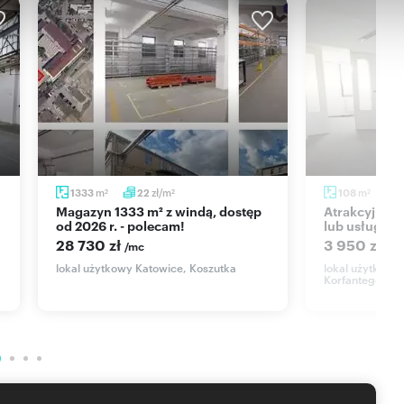
ch!
!!
m
zł/m
m
1333
22
108
2
2
2
Magazyn 1333 m² z windą, dostęp
Atrakcyjny lokal 108 m2 pod biuro
od 2026 r. - polecam!
lub usługi w
28 730 zł
3 950 zł
/mc
/m
lokal użytkowy Katowice, Koszutka
lokal użytkowy
Korfantego
wej w rozumieniu kodeksu cywilnego.