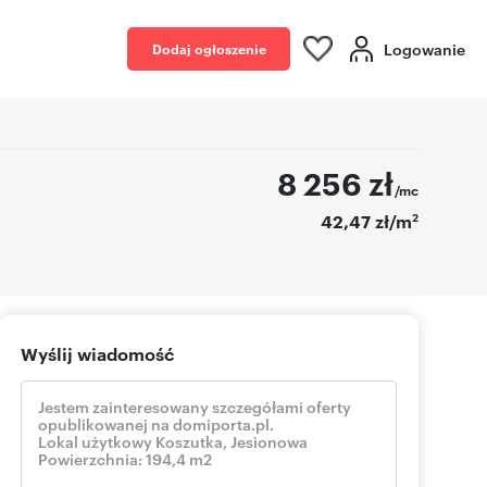
Logowanie
Dodaj ogłoszenie
8 256
zł
/mc
2
42,47 zł/m
Wyślij wiadomość