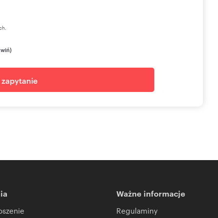
ch.
zwiń)
j zapytanie
ia
Ważne informacje
oszenie
Regulaminy