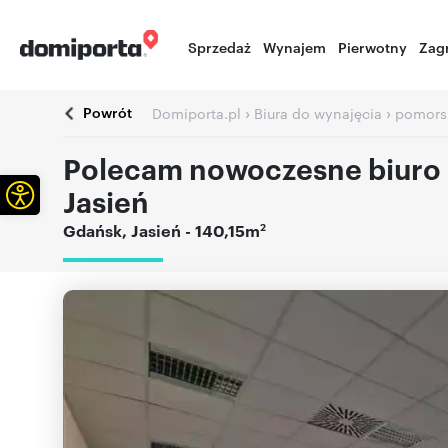
Sprzedaż
Wynajem
Pierwotny
Zag
Powrót
›
›
Domiporta.pl
Biura do wynajęcia
pomors
Polecam nowoczesne biuro 
Otwórz pasek narzędzi
Jasień
2
Gdańsk
,
Jasień
- 140,15m