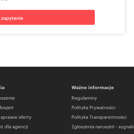
standardu wykończenia, strategii czy również umeblowania.
j zapytanie
eniu przepisów Kodeksy Cywilnego oraz innych właściwych
 internetowej służą jedynie celom informacyjnym.
I CRM (asaricrm.com)
ia
Ważne informacje
oszenie
Regulaminy
łoszeń
Polityka Prywatności
 sprawie oferty
Polityka Transparentności
 dla agencji
Zgłoszenia naruszeń - sygnali