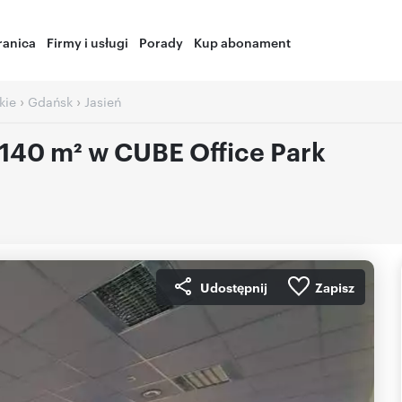
ranica
Firmy i usługi
Porady
Kup abonament
›
›
kie
Gdańsk
Jasień
140 m² w CUBE Office Park
Udostępnij
Zapisz