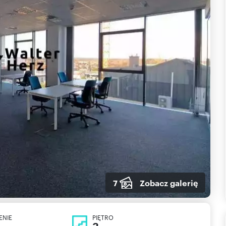
7
Zobacz galerię
ENIE
PIĘTRO