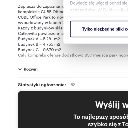
Dowiedz się więcej odnośnie
Zaprasza do zapoznania się z ofertą umeblowanej i got
szczegółów
. W Deklaracji 
kompleksie CUBE Office Park, zlokalizowanym w Gdańsku, 
CUBE Office Park to nowoczesny kompleks biurowy składa
wybudowany w latach 2013 – 2014 w standardzie klasy 
Wykorzystujemy pliki cookie 
Każdy z budynków składa się z 5 poziomów oraz parkin
Tylko niezbędne pliki c
ruch w naszej witrynie. Inf
Całkowita powierzchnia najmu budynków:
reklamowym i analitycznym. 
Budynek A – 5.281 m2
Budynek B – 4.755 m2
uzyskanymi podczas korzysta
Budynek C – 9.670 m2
Cały kompleks oferuje dodatkowo 637 miejsca parkingow
podziemnych zaś 360 na parkingu naziemnym.
Specyfikacja techniczna budynków CUBE Ofice Parku:
Rozwiń
•Pełna dowolność aranżacji
•Wysokość biur 3 m
•Uchylne okna
Statystyki ogłoszenia:
•Przeszklenia ograniczające promieniowanie słoneczne
•Podnoszone podłogi, akustycznie izolowane
•Wykładzina dywanowa
Wyślij 
•Sufity podwieszane
•Klimatyzacja
•Wentylacja z nawilżaniem
To najlepszy sposób
•Energooszczędne oświetlenie
szybko się z 
•Okablowanie strukturalne i elektryczne