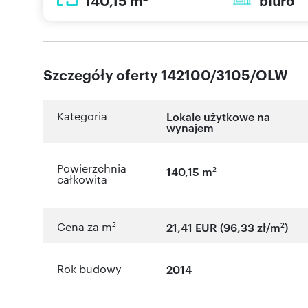
140,15 m
biuro
Szczegóły oferty 142100/3105/OLW
Kategoria
Lokale użytkowe na
wynajem
Powierzchnia
2
140,15 m
całkowita
2
2
Cena za m
21,41 EUR (96,33 zł/m
)
Rok budowy
2014