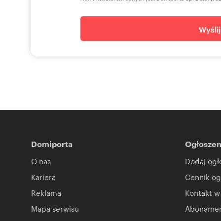
Kompleksowo doradzamy w zakresie wyboru lokalizacji, 
Sprawdź nasze usługi.
www.walterherz.com
Wyśli
Niniejsza oferta handlowa nie stanowi oferty w rozumi
przepisów prawnych. Informacje umieszczone na stronie
Oferta wysłana z programu dla biur nieruchomości ASAR
Numer oferty: 142100/3105/OLW
Domiporta
Ogłoszen
O nas
Dodaj ogł
Kariera
Cennik og
Reklama
Kontakt w
Mapa serwisu
Abonament