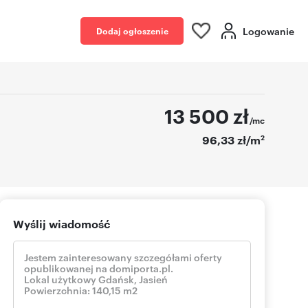
Logowanie
Dodaj ogłoszenie
13 500
zł
/mc
2
96,33 zł/m
Wyślij wiadomość