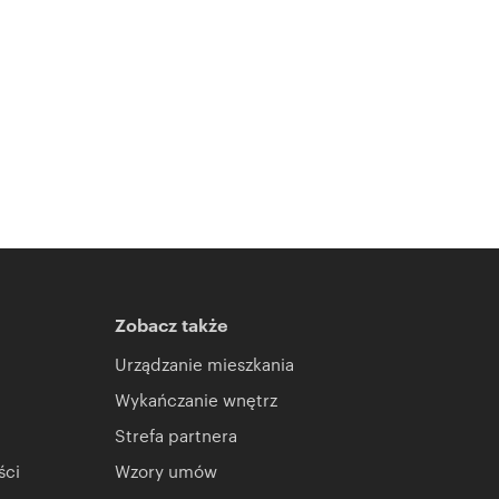
Zobacz także
Urządzanie mieszkania
Wykańczanie wnętrz
Strefa partnera
ści
Wzory umów