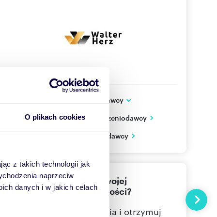
Dodatkowe dane ogłoszeniodawcy
ul. Chłodna 51
O plikach cookies
Zobacz wszystkie oferty ogłoszeniodawcy
Warszawa
mazowieckie
PL
Zobacz wizytówkę ogłoszeniodawcy
221120
Pokaż telefon
ąc z takich technologii jak
 wychodzenia naprzeciw
Nie znalazłeś jeszcze swojej
ch danych i w jakich celach
wymarzonej nieruchomości?
Następn
Określ swoje oczekiwania i otrzymuj