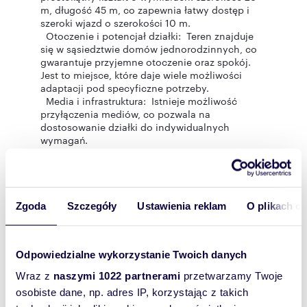
m, długość 45 m, co zapewnia łatwy dostęp i
szeroki wjazd o szerokości 10 m.
Otoczenie i potencjał działki: Teren znajduje
się w sąsiedztwie domów jednorodzinnych, co
gwarantuje przyjemne otoczenie oraz spokój.
Jest to miejsce, które daje wiele możliwości
adaptacji pod specyficzne potrzeby.
Media i infrastruktura: Istnieje możliwość
przyłączenia mediów, co pozwala na
dostosowanie działki do indywidualnych
wymagań.
Atrakcyjne warunki finansowe: Cena wynajmu
ustalona została na poziomie 1035 zł
miesięcznie brutto, co stanowi konkurencyjną
ofertę na rynku.
Serdecznie zapraszamy do osobistego
Zgoda
Szczegóły
Ustawienia reklam
O plikach c
zapoznania się z działką, aby na własne oczy
przekonać się o jej potencjale i doskonałej
lokalizacji.
Odpowiedzialne wykorzystanie Twoich danych
::DODATKOWE INFORMACJE
Wymiary działki [m]: 1307
Wraz z
naszymi 1022 partnerami
przetwarzamy Twoje
Ukształtowanie działki: płaska
osobiste dane, np. adres IP, korzystając z takich
Kształt działki: prostokat