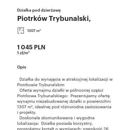
Działka pod dzierżawę
Piotrków Trybunalski,
1307 m
2
1 045 PLN
1 zł/m
2
Opis
Działka do wynajęcia w atrakcyjnej lokalizacji w
Piotrkowie Trybunalskim
Oferta wynajmu działki w północnej części
Piotrkowa Trybunalskiego: Prezentujemy ofertę
wynajmu niezabudowanej działki o powierzchni
1307 m², idealnej pod różnorodne zastosowania
i projekty.
Doskonale skomunikowana i wygodna
lokalizacja: Działka posiada korzystny,
prostokątny kształt o wymiarach: szerokość 26