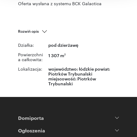
Oferta wysłana z systemu BCK Galactica
Rozwiń opis
Działka:
pod dzierżawę
Powierzchni
1 307 m
2
a całkowita:
Lokalizacja:
województwo:
łódzkie
powiat:
Piotrków Trybunalski
miejscowość:
Piotrków
Trybunalski
Domiporta
Ogłoszenia