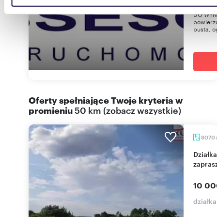
danymi otrzymanymi od Ciebie lub uzyskanymi podczas
DO WYNAJ
powierzc
korzystania z ich usług.
pusta, o
Oferty spełniające Twoje kryteria w
promieniu
50 km
(
zobacz wszystkie
)
8070
Działka 8 070 m² pod usługi i magazyny -
zapras
10 00
działk