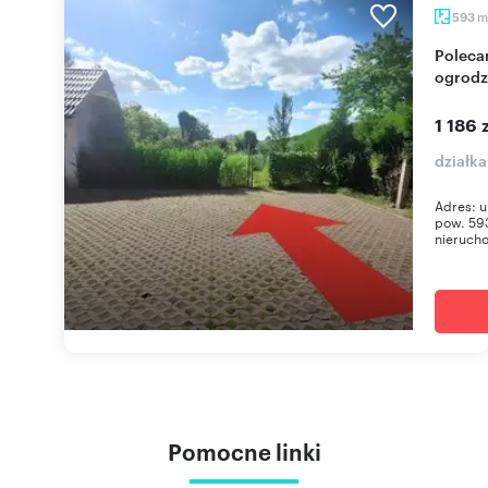
m
593
Polecam działkę 593 m² pod działalność,
ogrodz
1 186 
działka
Adres: u
pow. 593
nieruch
Pomocne linki