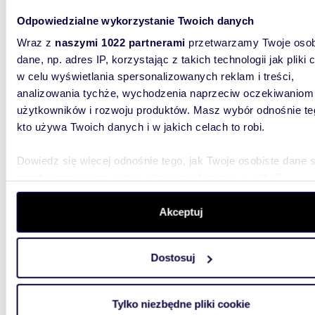
Odpowiedzialne wykorzystanie Twoich danych
7 500
Wraz z
naszymi 1022 partnerami
przetwarzamy Twoje osob
działk
dane, np. adres IP, korzystając z takich technologii jak pliki 
w celu wyświetlania spersonalizowanych reklam i treści,
Biuro N
dzierżaw
analizowania tychże, wychodzenia naprzeciw oczekiwaniom
ul. Maku
użytkowników i rozwoju produktów. Masz wybór odnośnie te
kto używa Twoich danych i w jakich celach to robi.
Dowiedz się więcej odnośnie tego, jak Twoje osobiste dane 
przetwarzane oraz ustaw własne preferencje w
sekcji
szczegółów
. W Deklaracji plików cookie możesz zmienić lu
wycofać swoją zgodę w dowolnej chwili.
Akceptuj
2000
Polecam działkę 2000 m² przy drodze,
Wykorzystujemy pliki cookie do spersonalizowania treści i r
ogrodz
Dostosuj
aby oferować funkcje społecznościowe i analizować ruch w 
witrynie. Informacje o tym, jak korzystasz z naszej witryny,
4 000
udostępniamy partnerom społecznościowym, reklamowym i
Tylko niezbędne pliki cookie
działka
analitycznym. Partnerzy mogą połączyć te informacje z inn