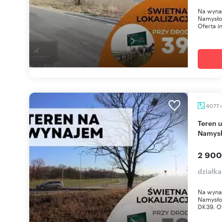
Na wyna
Namysłow
Oferta i
4077
Teren usługowy 4077 m² przy DK39 w
Namysł
2 900
działk
Na wyna
Namysłow
DK39. Of