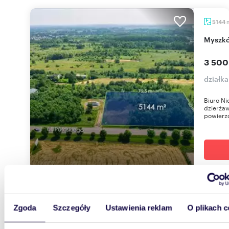
5144
Myszk
3 500
działk
Biuro N
dzierżaw
powierz
2500
Zgoda
Szczegóły
Ustawienia reklam
O plikach c
Częstochowa, Północ, Makuszyńskiego, 2 500
m2