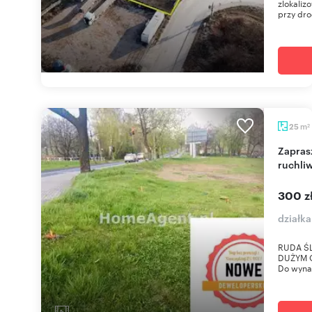
zlokaliz
przy dro
m
25
2
Zapraszam do wynajmu działki pod reklamę przy
ruchliw
300 z
działka
RUDA ŚL
DUŻYM O
Do wynaj