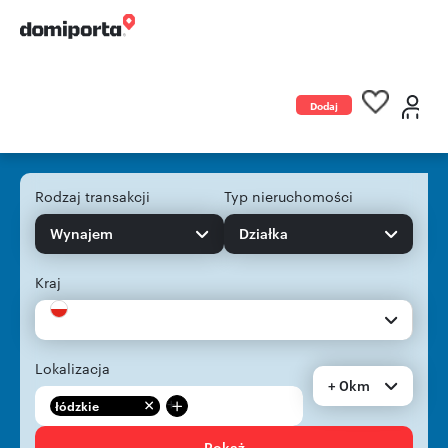
Dodaj
ogłoszenie
Rodzaj transakcji
Typ nieruchomości
Wynajem
Działka
Kraj
Lokalizacja
+ 0km
+
łódzkie
Pokaż