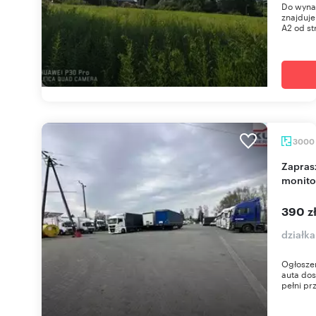
Do wynaj
znajduje
A2 od st
3000
Zapraszam do wynajęcia 3000 m² parkingu z
monito
390 z
działk
Ogłoszen
auta do
pełni pr