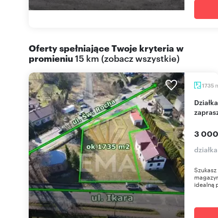
Oferty spełniające Twoje kryteria w
promieniu
15 km
(
zobacz wszystkie
)
1735
Działka 1735 m² z garażem pod działalność -
zapras
3 000
działk
Szukasz 
magazyn
idealną 