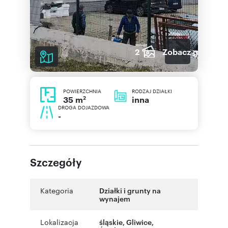
2
Zobacz galerię
POWIERZCHNIA
RODZAJ DZIAŁKI
2
inna
35 m
DROGA DOJAZDOWA
-
Szczegóły
Kategoria
Działki i grunty na
wynajem
Lokalizacja
śląskie
,
Gliwice
,