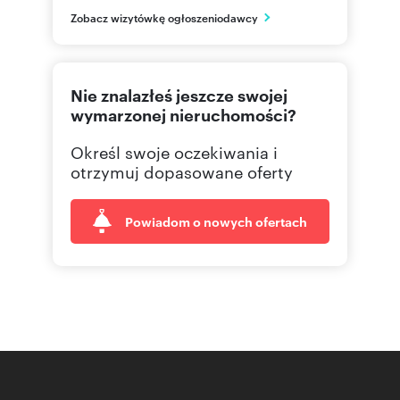
śląskie
PL
Zobacz wizytówkę ogłoszeniodawcy
324282
Pokaż telefon
Nie znalazłeś jeszcze swojej
wymarzonej nieruchomości?
Określ swoje oczekiwania i
otrzymuj dopasowane oferty
Powiadom o nowych ofertach