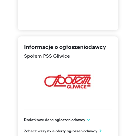
Informacje o ogłoszeniodawcy
Społem PSS Gliwice
Dodatkowe dane ogłoszeniodawcy
ul. Norberta Barlickiego 4
Zobacz wszystkie oferty ogłoszeniodawcy
Gliwice