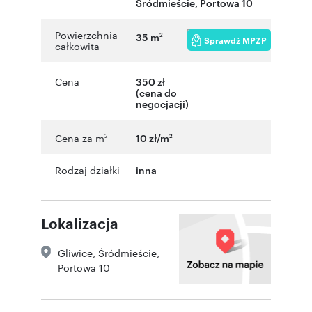
Śródmieście
,
Portowa 10
Powierzchnia
35 m
2
Sprawdź MPZP
całkowita
Cena
350 zł
(cena do
negocjacji)
Cena za m
10 zł/m
2
2
Rodzaj działki
inna
Lokalizacja
Gliwice
,
Śródmieście
,
Portowa 10