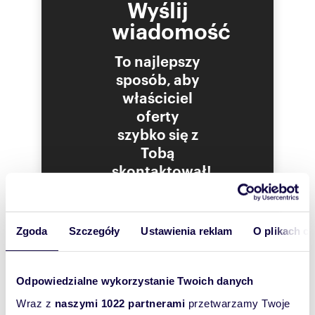
Wyślij
wiadomość
To najlepszy
sposób, aby
właściciel
oferty
szybko się z
Tobą
skontaktował!
Zgoda
Szczegóły
Ustawienia reklam
O plikach c
Odpowiedzialne wykorzystanie Twoich danych
Wraz z
naszymi 1022 partnerami
przetwarzamy Twoje