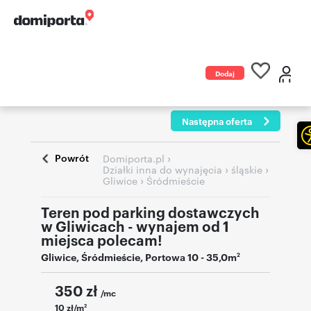
Dodaj
ogłoszenie
Następna oferta
Powrót
›
Domiporta.pl
›
›
Działki inna do wynajęcia
śląskie
›
Gliwice
Śródmieście
Teren pod parking dostawczych
w Gliwicach - wynajem od 1
miejsca polecam!
Gliwice
,
Śródmieście
,
Portowa 10
- 35,0m
2
350
zł
/mc
10 zł/m
2