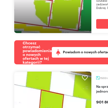
Szukasz 
zadzwoń
Dobrej. 
Chcesz
otrzymać
powiadomienia
Powiadom o nowych oferta
o nowych
ofertach w tej
kategorii?
1503
Na sprzedaż działka 1503 m² pod dom
jednor
901 8