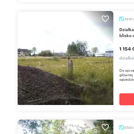
3216
Działka 3216 m² pod inwestycję w Dobrej – media,
blisko 
1 154 
działk
Do sprze
głównej 
sąsiedztw
6700