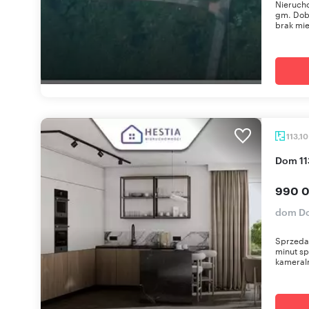
Nieruch
gm. Dobr
brak mie
113,1
Dom 1
990 0
dom D
Sprzedam
minut s
kameraln