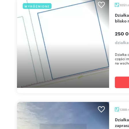
1051
WYRÓŻNIONE
Działka 1051 m² z warunkami zabudowy, media,
blisko 
250 0
działk
Działka 
części m
na wschó
1388
Działka 1388 m² z warunkami zabudowy i prądem
zapras