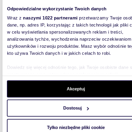
785 0
Odpowiedzialne wykorzystanie Twoich danych
dom D
Wraz z
naszymi 1022 partnerami
przetwarzamy Twoje osob
Na sprz
dane, np. adres IP, korzystając z takich technologii jak pliki 
położone
Szczecińs
w celu wyświetlania spersonalizowanych reklam i treści,
analizowania tychże, wychodzenia naprzeciw oczekiwaniom
użytkowników i rozwoju produktów. Masz wybór odnośnie te
kto używa Twoich danych i w jakich celach to robi.
Dowiedz się więcej odnośnie tego, jak Twoje osobiste dane 
przetwarzane oraz ustaw własne preferencje w
sekcji
97,73
szczegółów
. W Deklaracji plików cookie możesz zmienić lu
wycofać swoją zgodę w dowolnej chwili.
Akceptuj
Nowoczesny bliźniak z dużym ogrodem -
polec
Wykorzystujemy pliki cookie do spersonalizowania treści i r
Dostosuj
779 0
aby oferować funkcje społecznościowe i analizować ruch w 
witrynie. Informacje o tym, jak korzystasz z naszej witryny,
dom D
udostępniamy partnerom społecznościowym, reklamowym i
Tylko niezbędne pliki cookie
Na sprz
analitycznym. Partnerzy mogą połączyć te informacje z inn