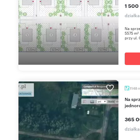
1 500
działk
Na sprz
5575 m²
przy ul. 
1148
Na sprzedaż działka 1148 m² pod zabudowę
jednor
365 0
działk