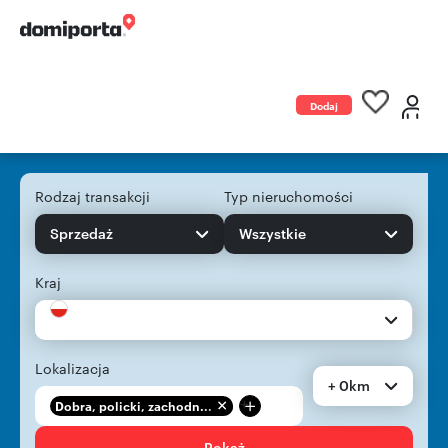
Dodaj
ogłoszenie
Rodzaj transakcji
Typ nieruchomości
Sprzedaż
Wszystkie
Kraj
Lokalizacja
+ 0km
+
Dobra, policki, zachodn...
Pokaż