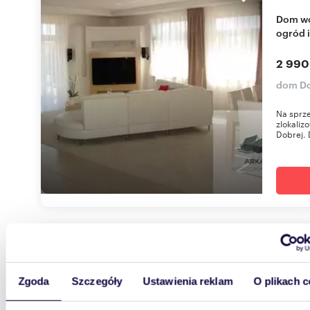
Dom wolnostojący w stylu dworskim, 184 m2,
ogród i
2 990
dom D
Na sprze
zlokaliz
Dobrej.
97,73
Sprzedam nowoczesny dom z dużym ogrodem
Zgoda
Szczegóły
Ustawienia reklam
O plikach c
287 m²