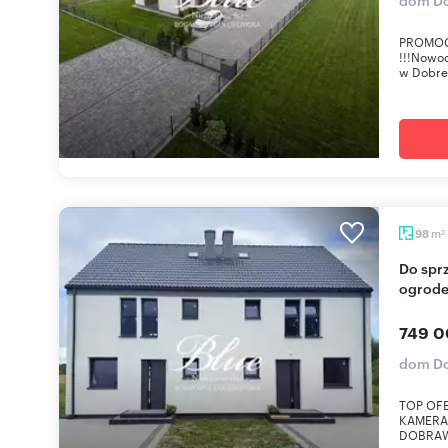
PROMOC
!!!Nowoc
w Dobre
m
98
2
Do sprzedania nowoczesny dom 98 m² z
ogrode
749 0
dom D
TOP OF
KAMERA
DOBRAWył