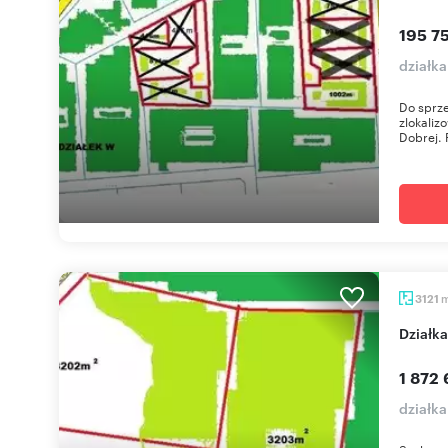
195 75
działk
Do sprz
zlokali
Dobrej. 
3121
Działk
1 872 
działk