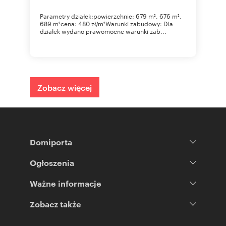
Parametry działek:powierzchnie: 679 m², 676 m²,
689 m²cena: 480 zł/m²Warunki zabudowy: Dla
działek wydano prawomocne warunki zab...
Zobacz więcej
Domiporta
Ogłoszenia
Ważne informacje
Zobacz także