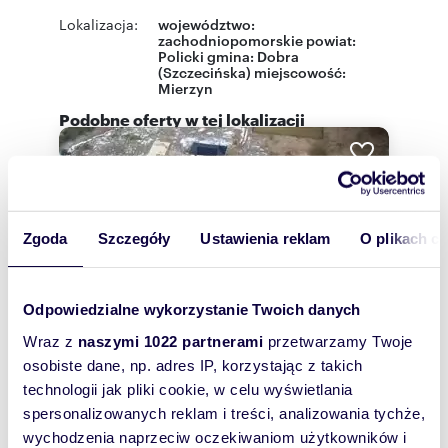
Lokalizacja:
województwo:
zachodniopomorskie
powiat:
Policki
gmina:
Dobra
(Szczecińska)
miejscowość:
Mierzyn
Podobne oferty w tej lokalizacji
Zgoda
Szczegóły
Ustawienia reklam
O plikach c
Odpowiedzialne wykorzystanie Twoich danych
Wraz z
naszymi 1022 partnerami
przetwarzamy Twoje
osobiste dane, np. adres IP, korzystając z takich
technologii jak pliki cookie, w celu wyświetlania
spersonalizowanych reklam i treści, analizowania tychże,
m
zł/m
900
350
wychodzenia naprzeciw oczekiwaniom użytkowników i
2
2