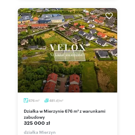
m
zł/m
676
481
2
2
Działka w Mierzynie 676 m² z warunkami
zabudowy
325 000 zł
działka Mierzyn