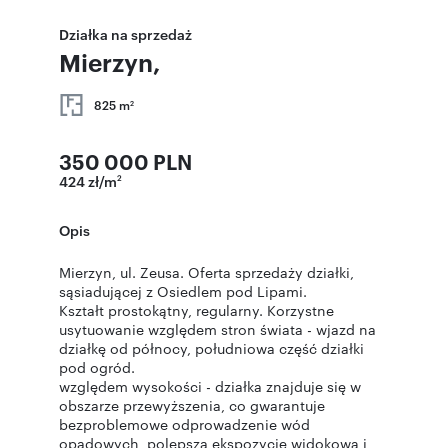
Działka na sprzedaż
Mierzyn,
825 m
2
350 000 PLN
424 zł/m
2
Opis
Mierzyn, ul. Zeusa. Oferta sprzedaży działki,
sąsiadującej z Osiedlem pod Lipami.
Kształt prostokątny, regularny. Korzystne
usytuowanie względem stron świata - wjazd na
działkę od północy, południowa część działki
pod ogród.
względem wysokości - działka znajduje się w
obszarze przewyższenia, co gwarantuje
bezproblemowe odprowadzenie wód
opadowych, polepsza ekspozycję widokową i