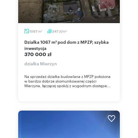
m
zł/m
1067
347
2
2
Działka 1067 m² pod dom z MPZP, szybka
inwestycja
370 000 zł
działka Mierzyn
Na sprzedaż działka budowlana z MPZP położona
w bardzo dobrze skomunikowanej części
Mierzyna, łączącej spokój z wygodnym dostępe...