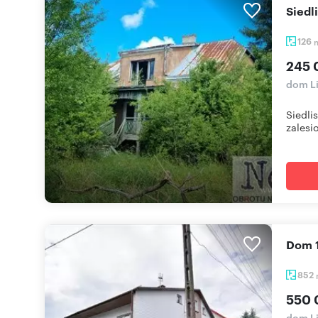
Sied
126
245 
dom L
Siedli
zalesio
Dom 
852
550 
dom L