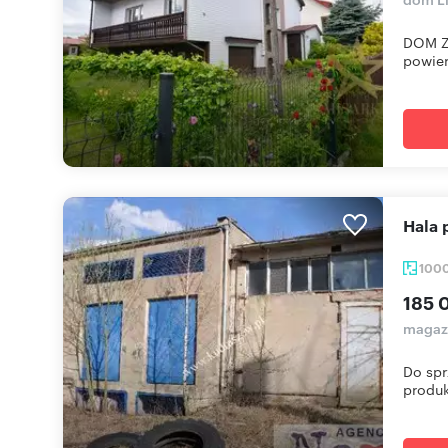
DOM Z
powier
Hal
100
185 
magaz
Do spr
produkc