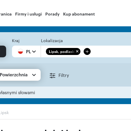
ranica
Firmy i usługi
Porady
Kup abonament
Kraj
Lokalizacja
+
PL
Lipsk, podlaskie
Powierzchnia
Filtry
własnymi słowami
Lipsk