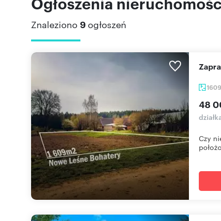
Ogłoszenia nieruchomości
Znaleziono
9
ogłoszeń
Zapr
160
48 0
działk
Czy ni
położo