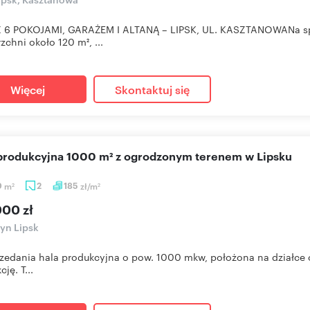
 6 POKOJAMI, GARAŻEM I ALTANĄ – LIPSK, UL. KASZTANOWANa sp
zchni około 120 m², ...
Więcej
Skontaktuj się
a produkcyjna 1000 m² z ogrodzonym terenem w Lipsku
0
m
2
185
zł/m
2
2
000 zł
yn Lipsk
zedania hala produkcyjna o pow. 1000 mkw, położona na działce
ję. T...