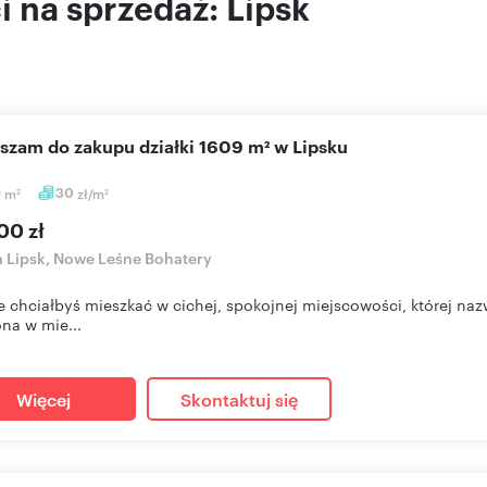
 na sprzedaż: Lipsk
aszam do zakupu działki 1609 m² w Lipsku
9
m
30
zł/m
2
2
00 zł
a Lipsk, Nowe Leśne Bohatery
e chciałbyś mieszkać w cichej, spokojnej miejscowości, której n
na w mie...
Więcej
Skontaktuj się