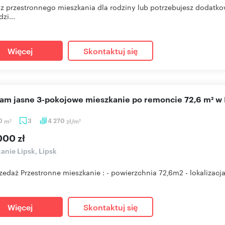
z przestronnego mieszkania dla rodziny lub potrzebujesz dodatko
zi...
Więcej
Skontaktuj się
cam jasne 3-pokojowe mieszkanie po remoncie 72,6 m² w 
60
m
3
4 270
zł/m
2
2
000 zł
anie Lipsk, Lipsk
zedaż Przestronne mieszkanie : - powierzchnia 72,6m2 - lokalizacja Li
Więcej
Skontaktuj się