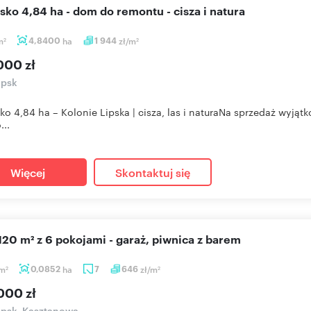
lisko 4,84 ha - dom do remontu - cisza i natura
m
4,8400
ha
1 944
zł/m
2
2
000 zł
ipsk
sko 4,84 ha – Kolonie Lipska | cisza, las i naturaNa sprzedaż wyją
...
Więcej
Skontaktuj się
120 m² z 6 pokojami - garaż, piwnica z barem
m
0,0852
ha
7
646
zł/m
2
2
000 zł
ipsk, Kasztanowa