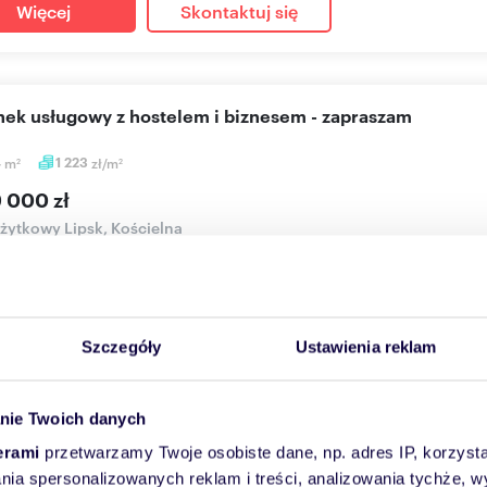
Więcej
Skontaktuj się
nek usługowy z hostelem i biznesem - zapraszam
4
m
1 223
zł/m
2
2
9 000 zł
użytkowy Lipsk, Kościelna
er Nieruchomości prezentuje na sprzedaż budynek handlowo-usług
nej 2.O...
Szczegóły
Ustawienia reklam
Więcej
Skontaktuj się
nie Twoich danych
erami
przetwarzamy Twoje osobiste dane, np. adres IP, korzystaj
aszam do obejrzenia 72 m² mieszkania po remoncie w Lip
lania spersonalizowanych reklam i treści, analizowania tychże,