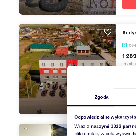
Budy
105
1 28
lokal 
DrBrok
Kościel
Zgoda
Odpowiedzialne wykorzysta
Wraz z
naszymi 1022 partn
Zapr
pliki cookie, w celu wyświet