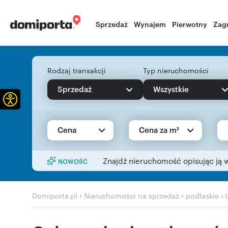
Sprzedaż
Wynajem
Pierwotny
Zag
Rodzaj transakcji
Typ nieruchomości
Sprzedaż
Wszystkie
Otwórz pasek narzędzi
Cena
Cena za m²
Znajdź nieruchomość opisując ją 
NOWOŚĆ
›
›
›
Domiporta.pl
Nieruchomości na sprzedaż
podlaskie