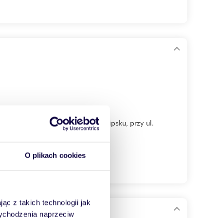
owy o łącznej pow. 1054 m2 w Lipsku, przy ul.
O plikach cookies
ąc z takich technologii jak
sku
 wychodzenia naprzeciw