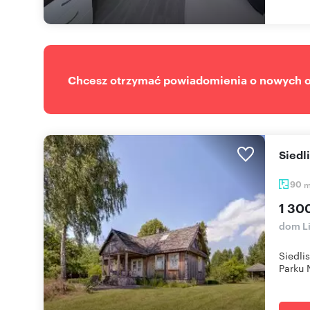
Chcesz otrzymać powiadomienia o nowych of
Sied
90
1 30
dom L
Siedli
Parku N