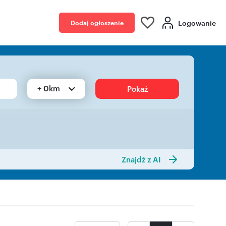
Logowanie
Dodaj ogłoszenie
+ 0km
Pokaż
Znajdź z AI