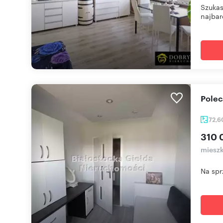
Szukas
najbard
Pole
72,
310 
mieszk
Na spr