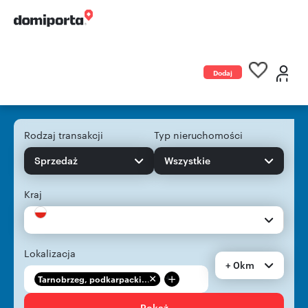
Dodaj
ogłoszenie
Rodzaj transakcji
Typ nieruchomości
Sprzedaż
Wszystkie
Kraj
Lokalizacja
+ 0km
+
Tarnobrzeg, podkarpacki...
Pokaż