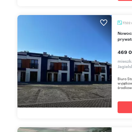
77,02
Nowoczesne 77 m2 z balkonem, 2 miejsca,
prywat
469 0
mieszk
Jagiels
Biuro St
wyjątkow
środkow