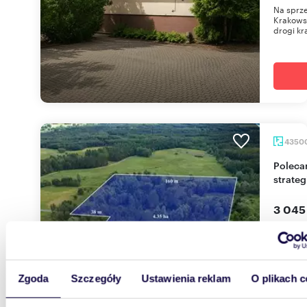
Na sprze
Krakows
drogi kra
4350
Polecam działkę komercyjną 4,35 ha w Zabrniu -
strateg
3 045
działk
Na sprze
powierzc
Zgoda
Szczegóły
Ustawienia reklam
O plikach c
dynamicz