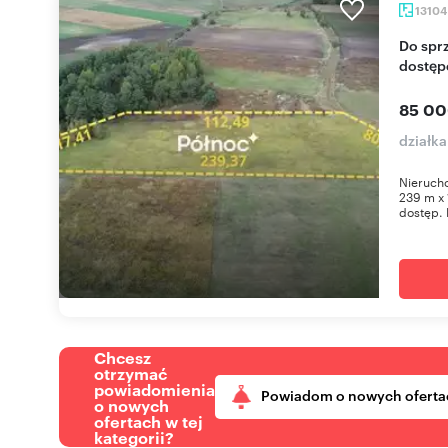
1310
Do sprzedania działka 1,3 ha z mediami i
dostęp
85 00
działka
Nierucho
239 m x 
dostęp. 
Chcesz
otrzymać
powiadomienia
Powiadom o nowych oferta
o nowych
ofertach w tej
kategorii?