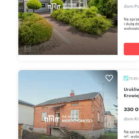
dom Po
Na sprz
i dużą d
wolnosto
77,40
Urokliwy dom z dużą działką i zabudowaniami w
Krowie
330 0
dom Kr
Na sprze
m², wybu