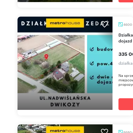
4600
Działka 4700 m² pod dom/inwestycję, media,
dojazd 
335 0
działk
Na sprze
miejscow
propozyc
8680