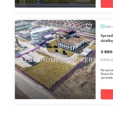
1666
Sprzedam kompleks produkcyjno-biurowy z
działką
3 890
lokal 
Na sprze
Nowa Dę
sprzedaż