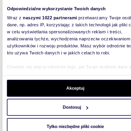
Odpowiedzialne wykorzystanie Twoich danych
Wraz z
naszymi 1022 partnerami
przetwarzamy Twoje osob
dane, np. adres IP, korzystając z takich technologii jak pliki 
w celu wyświetlania spersonalizowanych reklam i treści,
m
210
analizowania tychże, wychodzenia naprzeciw oczekiwaniom
Przestronny dom 190 m² z kominkiem i dużą
użytkowników i rozwoju produktów. Masz wybór odnośnie te
działką
kto używa Twoich danych i w jakich celach to robi.
779 0
Dowiedz się więcej odnośnie tego, jak Twoje osobiste dane 
dom Łą
przetwarzane oraz ustaw własne preferencje w
sekcji
szczegółów
. W Deklaracji plików cookie możesz zmienić lu
Na sprze
wycofać swoją zgodę w dowolnej chwili.
Akceptuj
jednorod
miejscow
Wykorzystujemy pliki cookie do spersonalizowania treści i r
Dostosuj
aby oferować funkcje społecznościowe i analizować ruch w 
witrynie. Informacje o tym, jak korzystasz z naszej witryny,
udostępniamy partnerom społecznościowym, reklamowym i
Tylko niezbędne pliki cookie
analitycznym. Partnerzy mogą połączyć te informacje z inn