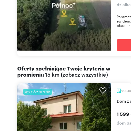
działka
Parametr
ewidency
płaski, 
Oferty spełniające Twoje kryteria w
promieniu
15 km
(
zobacz wszystkie
)
m
296
WYRÓŻNIONE
Dom z
1 599
dom Sa