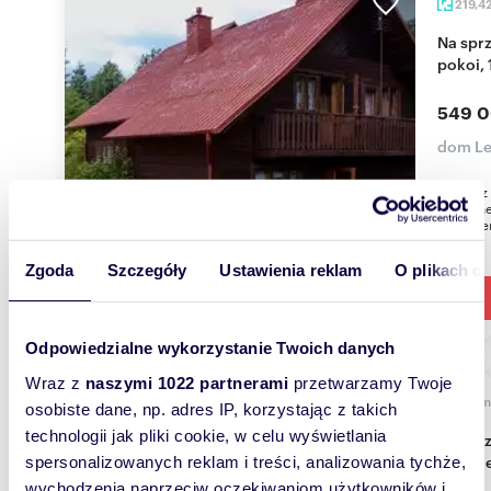
219,4
Na sprzedaż dom z potencjałem w Leżajsku - 6
pokoi, 
549 0
dom Le
Szukasz
spokojne
dostępem
Zgoda
Szczegóły
Ustawienia reklam
O plikach c
Odpowiedzialne wykorzystanie Twoich danych
Wraz z
naszymi 1022 partnerami
przetwarzamy Twoje
m
100
osobiste dane, np. adres IP, korzystając z takich
technologii jak pliki cookie, w celu wyświetlania
Na sprzedaż dom z potencjałem 100 m² w Starym
Mieści
spersonalizowanych reklam i treści, analizowania tychże,
wychodzenia naprzeciw oczekiwaniom użytkowników i