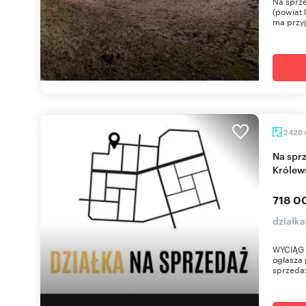
Na sprze
(powiat 
ma przy
2428
Na sprzedaż działka 2 428 m² w Brzózie
Królew
718 0
działk
WYCIĄG 
ogłasza 
sprzeda