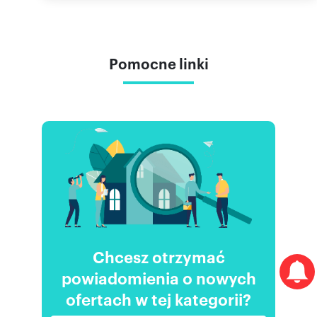
Pomocne linki
Chcesz otrzymać
powiadomienia o nowych
ofertach w tej kategorii?