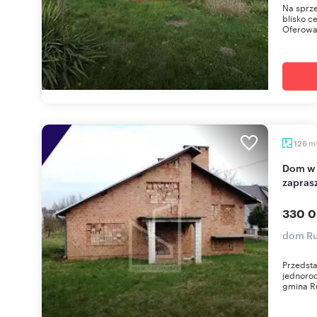
Na sprze
blisko c
Oferowa
m
126
Dom w stanie surowym z dużą działką -
zapras
330 0
dom Ru
Przedst
jednoro
gmina R