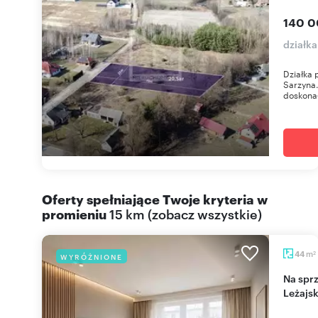
140 0
działka
Działka 
Sarzyna.
doskonał
Oferty spełniające Twoje kryteria w
promieniu
15 km
(
zobacz wszystkie
)
m
44
WYRÓŻNIONE
2
Na sprzedaż przestronne 44 m² z potencjałem w
Leżajs