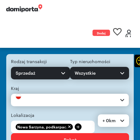
Dodaj
ogłoszenie
Rodzaj transakcji
Typ nieruchomości
Sprzedaż
Wszystkie
Kraj
Lokalizacja
+ 0km
+
Nowa Sarzyna, podkarpac...
Pokaż