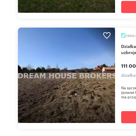
1400
Działka 14 arów z szerokim frontem 28 m (pełne
uzbroj
111 00
działk
Na sprze
(powiat 
ma przy