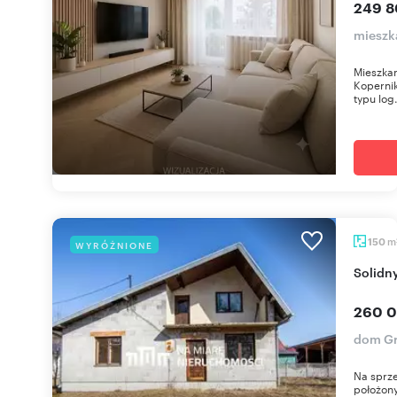
249 8
mieszk
Mieszkan
Kopernika
typu log.
m
150
WYRÓŻNIONE
Solid
260 0
dom Gr
Na sprze
położony